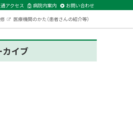
交通アクセス
病院内案内
お問い合わせ
研修
医療機関のかた（患者さんの紹介等）
外
部
サ
イ
ト
ーカイブ