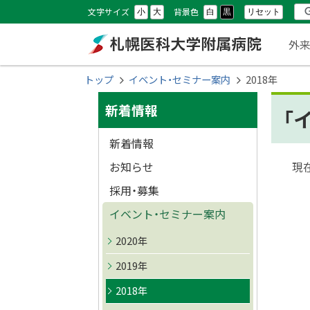
本
本
設
検
文字サイズ
背景色
リセット
小
大
白
黒
文
文
メ
定
索
外
へ
へ
ニ
メ
戻
札幌医科大学附属
現
トップ
イベント・セミナー案内
2018年
ニ
る
ュ
在
サ
ュ
メ
病院
新着情報
「
位
ー
ー
ニ
イ
置
新着情報
へ
ュ
ド
の
ー
お知らせ
現
イ
へ
階
・
採用・募集
戻
層
イベント・セミナー案内
ト
メ
る
ッ
ペ
2020年
ニ
プ
ー
2019年
に
ュ
ジ
2018年
戻
の
ー