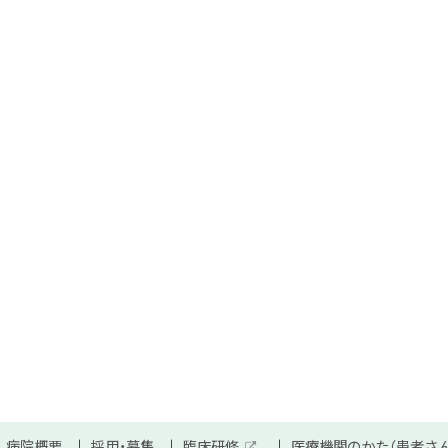
病院概要
採用・募集
臨床研修
医療機関のかた（患者さ