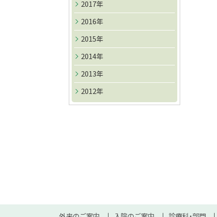
る
2017年
ト
ッ
2016年
プ
2015年
へ
2014年
戻
る
2013年
2012年
本
外来のご案内
入院のご案内
診療科・部門