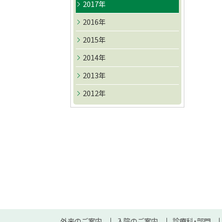
る
2017年
ト
ッ
2016年
プ
2015年
へ
2014年
戻
る
2013年
2012年
本
外来のご案内
入院のご案内
診療科・部門