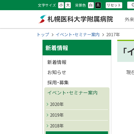
本
本
設
検
文字サイズ
背景色
リセット
小
大
白
黒
文
文
メ
定
索
外
へ
へ
ニ
メ
戻
札幌医科大学附属
現
トップ
イベント・セミナー案内
2017年
ニ
る
ュ
在
サ
ュ
メ
病院
新着情報
「
位
ー
ー
ニ
イ
置
新着情報
へ
ュ
ド
の
ー
お知らせ
現
イ
へ
階
・
採用・募集
戻
層
イベント・セミナー案内
ト
メ
る
ッ
ペ
2020年
ニ
プ
ー
2019年
に
ュ
ジ
2018年
戻
の
ー