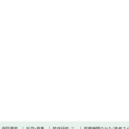
病院概要
採用・募集
臨床研修
医療機関のかた（患者さ