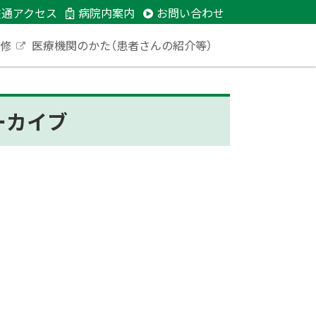
交通アクセス
病院内案内
お問い合わせ
研修
医療機関のかた（患者さんの紹介等）
外
部
サ
イ
ト
ーカイブ