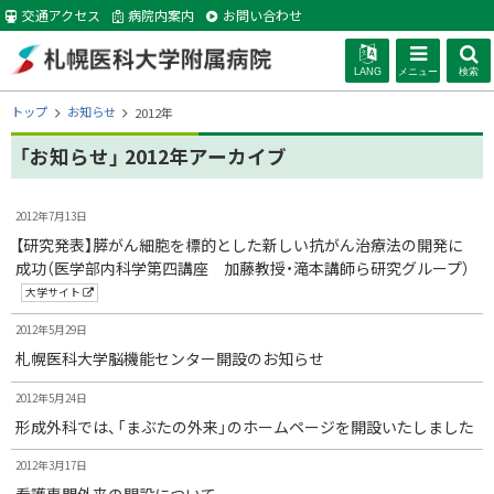
本
交通アクセス
病院内案内
お問い合わせ
文
へ
LANG
メニュー
検索
札幌医科大学附
現
トップ
お知らせ
2012年
在
位
「お知らせ」 2012年アーカイブ
属病院
置
の
ページ内目次
階
2012年7月13日
一覧
一覧
層
【研究発表】膵がん細胞を標的とした新しい抗がん治療法の開発に
成功（医学部内科学第四講座 加藤教授・滝本講師ら研究グループ）
大学サイト
2012年5月29日
札幌医科大学脳機能センター開設のお知らせ
2012年5月24日
形成外科では、「まぶたの外来」のホームページを開設いたしました
2012年3月17日