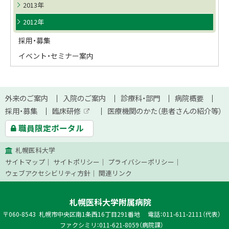
2013年
2012年
採用・募集
イベント・セミナー案内
本
サ
外来のご案内
入院のご案内
診療科・部門
病院概要
文
採用・募集
臨床研修
医療機関のかた（患者さんの紹介等）
イ
外
へ
職員限定ポータル
部
ト
サ
イ
札幌医科大学
ト
マ
サイトマップ
サイトポリシー
プライバシーポリシー
ッ
ウェブアクセシビリティ方針
関連リンク
プ
札幌医科大学附属病院
郵
060-8543
札幌市中央区南1条西16丁目291番地
電話：011-611-2111（代表）
便
ファクシミリ：011-621-8059（病院課）