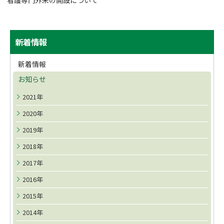
看護専門外来の開設について
サ
ト
新着情報
ッ
イ
プ
新着情報
ド
に
お知らせ
戻
・
る
2021年
メ
2020年
ニ
2019年
ュ
2018年
ー
2017年
2016年
2015年
2014年