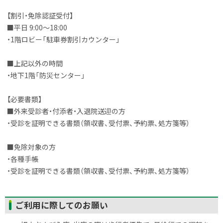
る
【割引・免除認証受付】
■平日 9:00～18:00
・1階ロビー「駐車券割引カウンター」
■上記以外の時間
・地下1階「防災センター」
【必要書類】
■外来受診者・付添者・入退院送迎の方
・受診を証明できる書類（領収書、受付票、予約票、処方箋等）
■免除対象の方
・各種手帳
・受診を証明できる書類（領収書、受付票、予約票、処方箋等）
ト
ご利用に際してのお願い
ッ