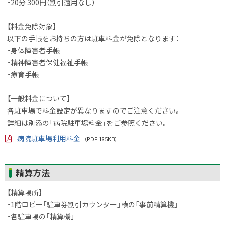
・20分 300円（割引適用なし）
【料金免除対象】
以下の手帳をお持ちの方は駐車料金が免除となります：
・身体障害者手帳
・精神障害者保健福祉手帳
・療育手帳
【一般料金について】
各駐車場で料金設定が異なりますのでご注意ください。
詳細は別添の「病院駐車場料金」をご参照ください。
病院駐車場利用料金
（PDF:185KB）
PD
F
フ
ァ
ト
精算方法
イ
ッ
ル
【精算場所】
プ
・1階ロビー「駐車券割引カウンター」横の「事前精算機」
に
・各駐車場の「精算機」
戻