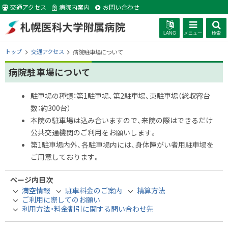
本
交通アクセス
病院内案内
お問い合わせ
文
へ
LANG
メニュー
検索
札幌医科大学附
現
トップ
交通アクセス
病院駐車場について
在
位
病院駐車場について
属病院
置
の
駐車場の種類：第1駐車場、第2駐車場、東駐車場（総収容台
階
数：約300台）
層
本院の駐車場は込み合いますので、来院の際はできるだけ
公共交通機関のご利用をお願いします。
第1駐車場内外、各駐車場内には、身体障がい者用駐車場を
ご用意しております。
ページ内目次
満空情報
駐車料金のご案内
精算方法
ご利用に際してのお願い
利用方法・料金割引に関する問い合わせ先