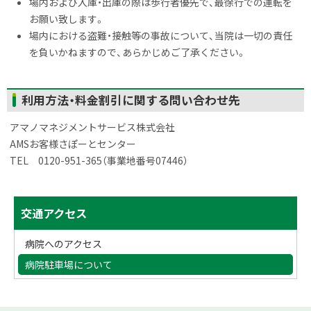
場内および入庫・出庫の際は歩行者優先で、最徐行での運転を
プ
お願い致します。
に
場内における盗難・接触等の事故について、当院は一切の責任
戻
を負いかねますので、あらかじめご了承ください。
る
ト
利用方法・料金割引に関する問い合わせ先
ッ
アマノマネジメントサービス株式会社
プ
AMSお客様さぽーとセンター
に
TEL 0120-951-365（事業地番号07446）
戻
る
サ
ト
交通アクセス
ッ
イ
プ
病院へのアクセス
ド
に
病院駐車場について
戻
・
る
メ