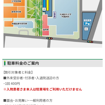
ト
駐車料金のご案内
ッ
【割引対象者と料金】
プ
■外来受診者・付添者・入退院送迎の方
に
・1回 400円
戻
※入院患者さま本人は駐車場をご利用いただけません
る
■面会・お見舞い・一般利用者の方