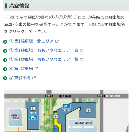
満空情報
・下図で示す駐車場番号（①②③④⑤）ごとに、現在時点の駐車場の
満車・空車の情報を確認することができます。下記に示す駐車場名
をクリックして下さい。
① 第1駐車場 北エリア
外
② 第1駐車場 おもいやりエリア 青
部
外
サ
③ 第1駐車場 おもいやりエリア 黄
部
イ
外
サ
ト
④ 第2駐車場
部
イ
外
サ
ト
⑤ 東駐車場
部
イ
外
サ
ト
部
イ
サ
ト
イ
ト