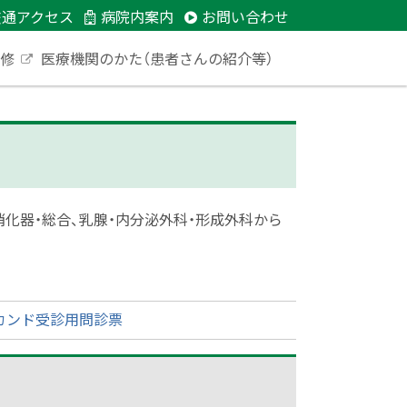
交通アクセス
病院内案内
お問い合わせ
研修
医療機関のかた（患者さんの紹介等）
外
部
サ
イ
ト
消化器・総合、乳腺・内分泌外科・形成外科から
カンド受診用問診票