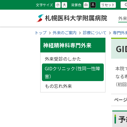
本
本
設
検
文字サイズ
背景色
リセット
小
大
白
黒
文
文
メ
定
索
外
へ
へ
ニ
メ
戻
札幌医科大学附属
現
トップ
外来のご案内
診療について
専門外
ニ
る
ュ
在
サ
ュ
メ
病院
神経精神科専門外来
G
位
ー
ー
ニ
イ
置
外来受診のしかた
へ
ュ
ド
の
ー
GIDクリニック（性同一性障
本院
へ
階
害）
なる
・
戻
（初
層
もの忘れ外来
メ
る
ペ
ペー
ニ
ー
ュ
ジ
予
の
ー