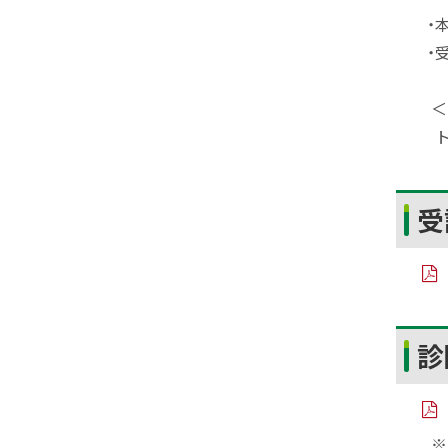
ト
・
ッ
・
プ
へ
＜
戻
ト
る
ト
受
ッ
プ
に
PD
F
戻
フ
ト
る
ァ
診
イ
ッ
ル
プ
に
PD
※
F