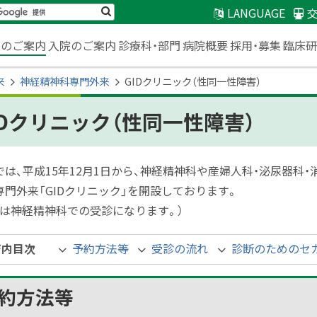
検
LANGUAGE
索
臨床
来のご案内
入院のご案内
診療科・部門
病院概要
採用・募集
来
神経精神科専門外来
GIDクリニック（性同一性障害）
IDクリニック（性同一性障害）
では、平成15年12月1日から、神経精神科や産婦人科・泌尿器科・
専門外来「GIDクリニック」を開設しております。
回は神経精神科での受診になります。）
ジ内目次
予約方法等
受診の流れ
診断のためのセ
約方法等