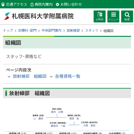
本
交通アクセス
病院内案内
お問い合わせ
文
へ
LANG
メニュー
検索
札幌医科大学附
現
トップ
診療科・部門
中央部門案内
放射線部
スタッフ
組織図
在
位
組織図
属病院
置
の
スタッフ・資格など
階
層
ページ内目次
放射線部 組織図
各種資格一覧
放射線部 組織図