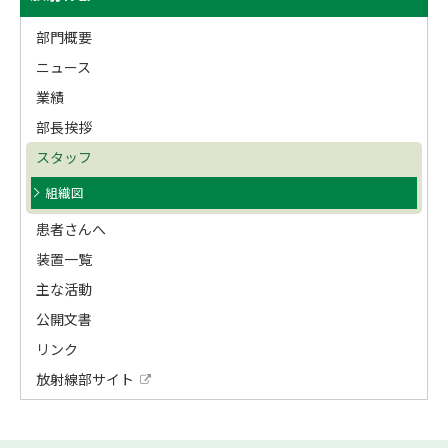
ッ
イ
プ
部門概要
ド
に
ニュース
戻
・
業績
る
メ
部長挨拶
スタッフ
ニ
組織図
ュ
患者さんへ
ー
装置一覧
主な活動
公開文書
リンク
放射線部サイト
外
部
サ
イ