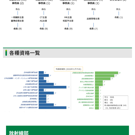
ト
各種資格一覧
ッ
プ
に
戻
る
サ
ト
放射線部