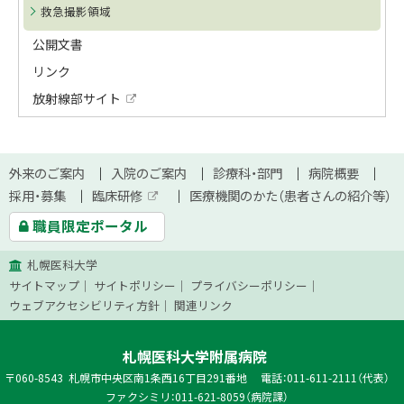
救急撮影領域
公開文書
リンク
放射線部サイト
外
部
サ
イ
本
ト
サ
外来のご案内
入院のご案内
診療科・部門
病院概要
文
採用・募集
臨床研修
医療機関のかた（患者さんの紹介等）
イ
外
へ
職員限定ポータル
部
ト
サ
イ
札幌医科大学
ト
マ
サイトマップ
サイトポリシー
プライバシーポリシー
ッ
ウェブアクセシビリティ方針
関連リンク
プ
札幌医科大学附属病院
郵
060-8543
札幌市中央区南1条西16丁目291番地
電話：011-611-2111（代表）
便
ファクシミリ：011-621-8059（病院課）