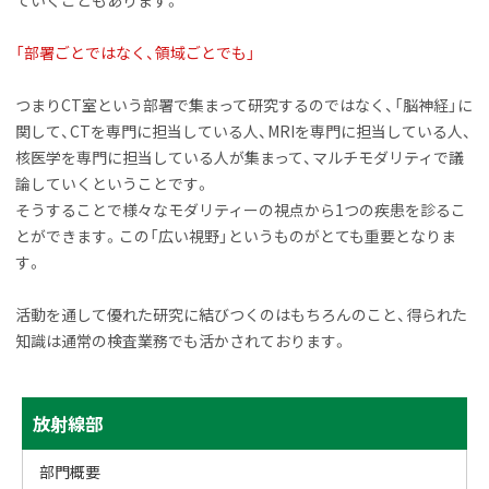
「部署ごとではなく、領域ごとでも」
つまりCT室という部署で集まって研究するのではなく、「脳神経」に
関して、CTを専門に担当している人、MRIを専門に担当している人、
核医学を専門に担当している人が集まって、マルチモダリティで議
論していくということです。
そうすることで様々
なモダリティーの視点から1つの疾患を診るこ
とができます。この「広い視野」というものがとても重要となりま
す。
活動を通して優れた研究に結びつくのはもちろんのこと、得られた
知識は通常の検査業務でも活かされております。
サ
ト
放射線部
ッ
イ
プ
部門概要
に