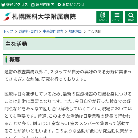
本
交通アクセス
病院内案内
お問い合わせ
文
へ
LANG
メニュー
検索
札幌医科大学附
現
トップ
診療科・部門
中央部門案内
放射線部
主な活動
在
位
主な活動
属病院
置
の
ページ内目次
概要
階
概要
層
通常の検査業務以外に、スタッフが自分の興味のある分野に集まっ
てさまざまな勉強、研究を行っております。
医療は日々進歩しているため、最新の医療機器の知識を身につける
ことは非常に重要となります。また、今日自分が行った検査での疑
問点などをみんなで話し合い解決していくことは、現場においては
とても重要です。
普通、このような活動は日常業務の延長で行われ
ることが多く、例えばCT室ならCT室のメンバーで集まって活動す
ることが多いと思います。このような活動が後に研究活動に繋がっ
ていくこともあります。