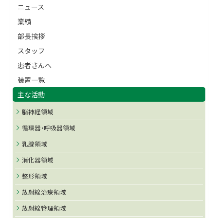
ド
ニュース
戻
・
業績
る
メ
部長挨拶
スタッフ
ニ
患者さんへ
ュ
装置一覧
ー
主な活動
脳神経領域
循環器・呼吸器領域
乳腺領域
消化器領域
整形領域
放射線治療領域
放射線管理領域