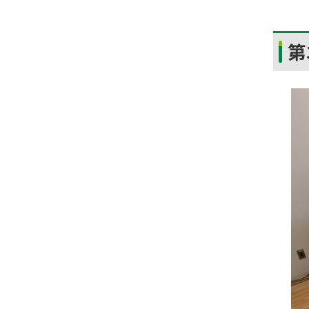
ト
第
ッ
プ
に
戻
る