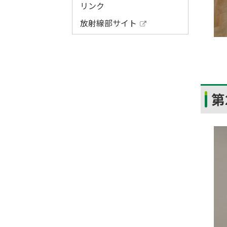
リンク
放射線部サイト
外
部
サ
イ
ト
ト
第
ッ
プ
に
戻
る