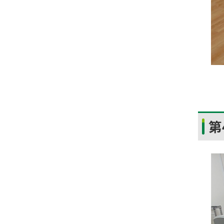
ト
第
ッ
プ
に
戻
る