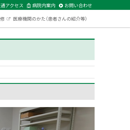
交通アクセス
病院内案内
お問い合わせ
研修
医療機関のかた（患者さんの紹介等）
外
部
サ
イ
ト