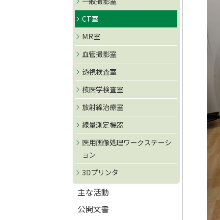
一般撮影室
ト
CT室
ッ
プ
MR室
へ
血管撮影室
戻
透視検査室
る
核医学検査室
放射線治療室
線量測定機器
医用画像処理ワークステーシ
ョン
3Dプリンタ
主な活動
公開文書