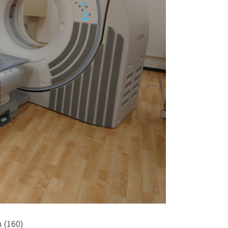
n (160)