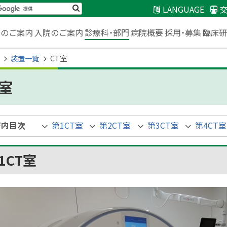
検
LANGUAGE
索
臨床
来のご案内
入院のご案内
診療科・部門
病院概要
採用・募集
装置一覧
CT室
T室
ジ内目次
第1CT室
第2CT室
第3CT室
第4CT室
1CT室