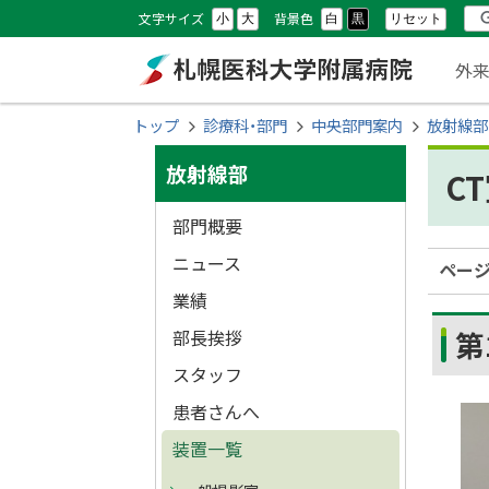
本
本
設
検
文字サイズ
背景色
リセット
小
大
白
黒
文
文
メ
定
索
外
へ
へ
ニ
メ
戻
札幌医科大学附属
現
トップ
診療科・部門
中央部門案内
放射線部
ニ
る
ュ
在
サ
ュ
メ
病院
放射線部
C
位
ー
ー
ニ
イ
置
部門概要
へ
ュ
ド
の
ー
ニュース
ペー
へ
階
・
業績
戻
層
第
部長挨拶
メ
る
スタッフ
ペ
ニ
ー
患者さんへ
ュ
ジ
装置一覧
の
ー