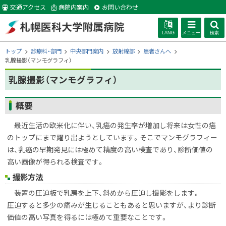
本
交通アクセス
病院内案内
お問い合わせ
文
へ
LANG
メニュー
検索
札幌医科大学附
現
トップ
診療科・部門
中央部門案内
放射線部
患者さんへ
在
乳腺撮影（マンモグラフィ）
位
属病院
乳腺撮影（マンモグラフィ）
置
の
階
ページ内目次
概要
層
概要
最近生活の欧米化に伴い、乳癌の発生率が増加し将来は女性の癌
のトップにまで躍り出ようとしています。そこでマンモグラフィー
は、乳癌の早期発見には極めて精度の高い検査であり、診断価値の
高い画像が得られる検査です。
撮影方法
装置の圧迫板で乳房を上下、斜めから圧迫し撮影をします。
圧迫すると多少の痛みが生じることもあると思いますが、より診断
価値の高い写真を得るには極めて重要なことです。