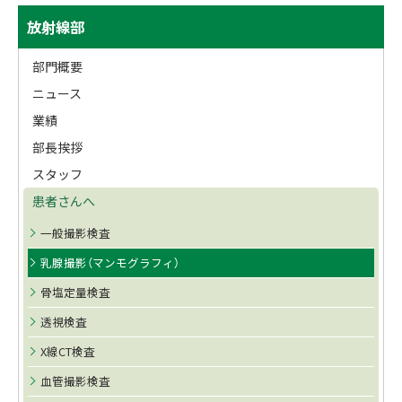
サ
ト
放射線部
ッ
イ
プ
部門概要
ド
に
ニュース
戻
・
業績
る
メ
部長挨拶
スタッフ
ニ
患者さんへ
ュ
一般撮影検査
ー
乳腺撮影（マンモグラフィ）
骨塩定量検査
透視検査
X線CT検査
血管撮影検査