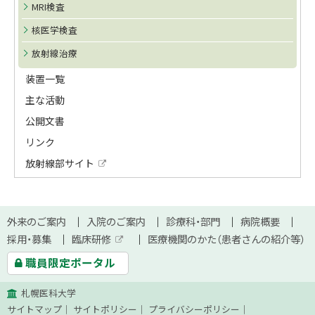
MRI検査
核医学検査
放射線治療
装置一覧
主な活動
公開文書
リンク
放射線部サイト
外
部
サ
イ
本
ト
サ
外来のご案内
入院のご案内
診療科・部門
病院概要
文
採用・募集
臨床研修
医療機関のかた（患者さんの紹介等）
イ
外
へ
職員限定ポータル
部
ト
サ
イ
札幌医科大学
ト
マ
サイトマップ
サイトポリシー
プライバシーポリシー