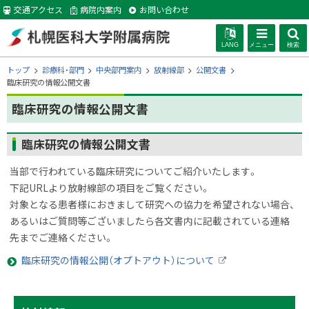
本
交通アクセス
病院内案内
お問い合わせ
文
へ
LANG
メニュー
検索
札幌医科大学附
現
トップ
診療科・部門
中央部門案内
放射線部
公開文書
在
臨床研究の情報公開文書
位
属病院
臨床研究の情報公開文書
置
の
階
ページ内目次
臨床研究の情報公開文書
層
臨床研究の情報公開文書
当部で行われている臨床研究についてご紹介いたします。
下記URLより放射線部の項目をご覧ください。
対象となる患者様におきまして研究への協力を希望されない場合、
あるいはご質問等ございましたら各文書内に記載されている連絡
先までご連絡ください。
臨床研究の情報公開（オプトアウト）について
外
部
サ
サ
ト
イ