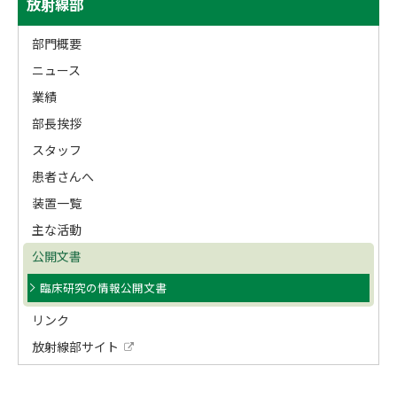
放射線部
ト
ッ
イ
プ
部門概要
ド
に
ニュース
戻
・
業績
る
メ
部長挨拶
スタッフ
ニ
患者さんへ
ュ
装置一覧
ー
主な活動
公開文書
臨床研究の情報公開文書
リンク
放射線部サイト
外
部
サ