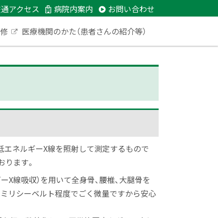
交通アクセス
病院内案内
お問い合わせ
研修
医療機関のかた（患者さんの紹介等）
外
部
サ
イ
ト
低エネルギーX線を照射して測定するもので
おります。
ーX線吸収）を用いて全身骨、腰椎、大腿骨を
01ミリシーベルト程度でごく微量ですから安心