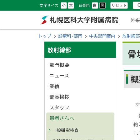
本
本
設
検
文字サイズ
背景色
リセット
小
大
白
黒
文
文
メ
定
索
外
へ
へ
ニ
メ
戻
札幌医科大学附属
現
トップ
診療科・部門
中央部門案内
放射線部
ニ
る
ュ
在
サ
ュ
メ
病院
放射線部
骨
位
ー
ー
ニ
イ
置
部門概要
へ
ュ
ド
の
ー
ニュース
概
ペー
へ
階
・
業績
戻
層
骨
部長挨拶
メ
る
す
スタッフ
ペ
ニ
当
ー
患者さんへ
約
ュ
ジ
一般撮影検査
し
の
ー