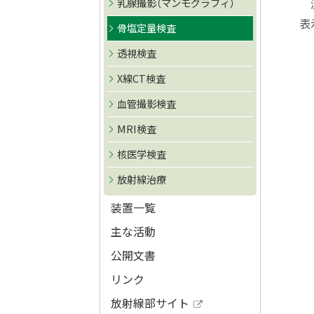
乳腺撮影（マンモグラフィ）
測
ト
表
ッ
骨塩定量検査
プ
透視検査
へ
X線CT検査
戻
血管撮影検査
る
MRI検査
核医学検査
放射線治療
装置一覧
主な活動
公開文書
リンク
放射線部サイト
ト