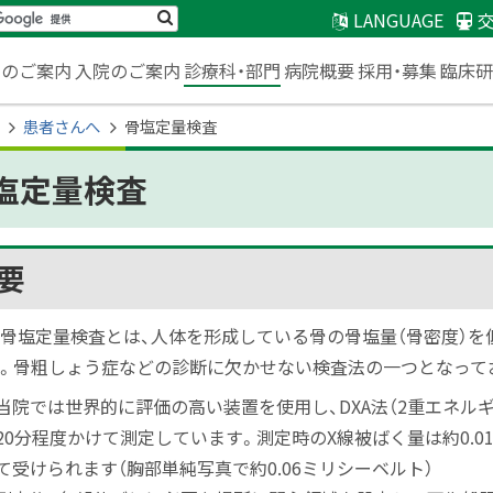
検
LANGUAGE
索
臨床
来のご案内
入院のご案内
診療科・部門
病院概要
採用・募集
患者さんへ
骨塩定量検査
塩定量検査
要
ジ内目次
概要
塩定量検査とは、人体を形成している骨の骨塩量（骨密度）を
。骨粗しょう症などの診断に欠かせない検査法の一つとなって
院では世界的に評価の高い装置を使用し、DXA法（2重エネルギ
20
分程度かけて測定しています。測定時のX線被ばく量は約0.
て受けられます（胸部単純写真で約0.06ミリシーベルト）