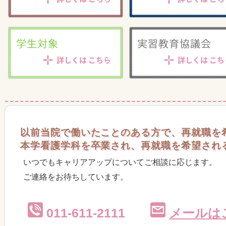
その他研修プログラム「論理的思考」研修
2026/07/07
セス可能です）
ラダーレベル別研修プログラム「組織役割遂
2026/07/03
研修資料を公開しました
（院内のみでアクセス
専門分野におけるレベルアップコース「が
2026/07/03
公開しました
（院内のみでアクセス可能です）
ラダーレベル別研修プログラム「看護倫理研
2026/07/01
（院内のみでアクセス可能です）
新人看護職員研修「院内BLS・AED」「導
2026/06/29
以前当院で働いたことのある方で、再就職を
入・管理・抜去」「フィジカルアセスメント
本学看護学科を卒業され、再就職を希望され
開しました
（院内のみでアクセス可能です）
いつでもキャリアアップについてご相談に応じます。
「静脈注射研修」研修資料等を更新しまし
2026/06/24
ご連絡をお待ちしています。
「静脈注射研修」研修資料等を更新しまし
2026/06/22
新人看護職員対象「
ME機器の取扱いと看護
011-611-2111
メールは
2026/06/10
「
フィジカルアセスメントⅠ-②
」「
吸引（口