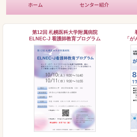
ホーム
センター紹介
新人
中堅
育児
教育
キャ
地域
学生
実習
特定
第12回 札幌医科大学附属病院
ELNEC-J 看護師教育プログラム
「が