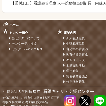
セスメントⅠ-①
」研修報告
【受付窓口】看護部管理室 人事総務担当副部長（内線37
新人看護職員研修「褥瘡・MDRPU予防」
2026/06/05
た
（院内のみでアクセス可能です）
ホーム
「静脈注射研修」研修資料等を更新しまし
2026/06/05
センター紹介
事業内容
ラダーレベル別研修プログラム「看護研究
2026/06/04
当センターについて
新人看護職員
（院内のみでアクセス可能です）
センター長ご挨拶
中堅看護職員
センターへのアクセス
育児中の看護師
ラダーレベル別研修プログラム「看護研究
2026/06/02
教育指導者育成
内のみでアクセス可能です）
キャリア支援
地域貢献活動
新人看護職員研修「糖尿病の薬物療法と看護
2026/06/02
修資料を公開しました
（院内のみでアクセス可能
学生対象
実習教育協議会
「センターりぽーと」更新しました
2026/05/27
特定行為研修
ラダーレベル別研修プログラム「看護研究
2026/05/27
内のみでアクセス可能です）
〒060-8556 札幌市中央区南1条西17丁目
札幌医科大学 基礎医学研究棟6階
ラダーレベル別研修プログラム「看護倫理研
2026/05/25