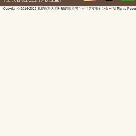
TEL：011-611-2111（内線23190）
（院内のみでアクセス可能です）
Copyright© 2014-
2026 札幌医科大学附属病院 看護キャリア支援センター All Rights Reser
役割別研修プログラム「実習指導者研修」
2026/05/25
アクセス可能です）
ラダーレベル別研修プログラム「フィジカ
2026/05/21
しました
（院内のみでアクセス可能です）
「静脈注射研修」研修資料等を更新しまし
2026/05/20
ラダーレベル別研修プログラム「組織役割
2026/05/20
ました
（院内のみでアクセス可能です）
院内エキスパートナースコース「がん看護
2026/05/20
（院内のみでアクセス可能です）
役割別研修プログラム「看護管理者研修」
2026/05/20
アクセス可能です）
新人看護職員研修「吸引」「フィジカルアセス
2026/05/18
AED」「フォローアップ研修」研修資料を