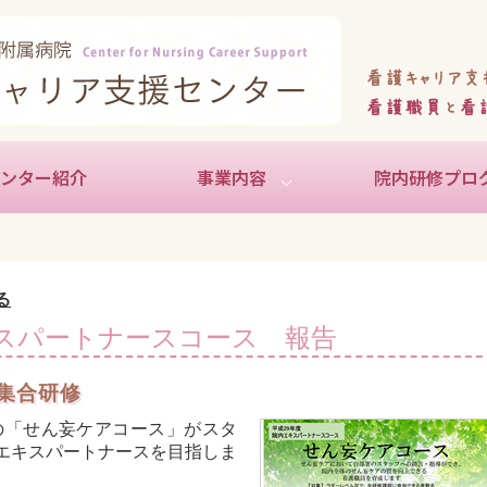
ンター紹介
事業内容
院内研修プロ
新人看護職員
中堅看護職員
育児中の看護職員
教育指導者育成
キャリア支援
地域貢献活動
学生対象
実習教育協議会
特定行為研修
る
キスパートナースコース 報告
集合研修
の「せん妄ケアコース」がスタ
エキスパートナースを目指しま