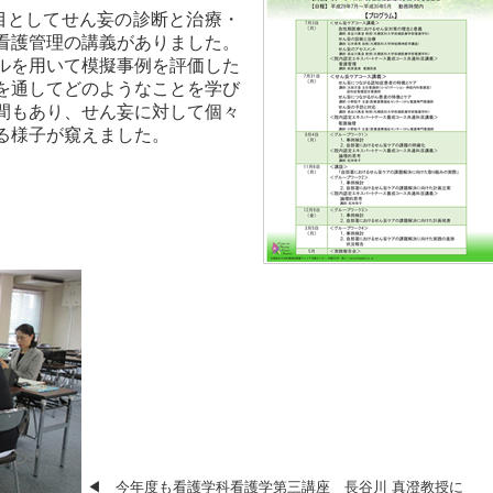
目としてせん妄の診断と治療・
看護管理の講義がありました。
ルを用いて模擬事例を評価した
を通してどのようなことを学び
間もあり、せん妄に対して個々
る様子が窺えました。
◀ 今年度も看護学科看護学第三講座 長谷川 真澄教授に