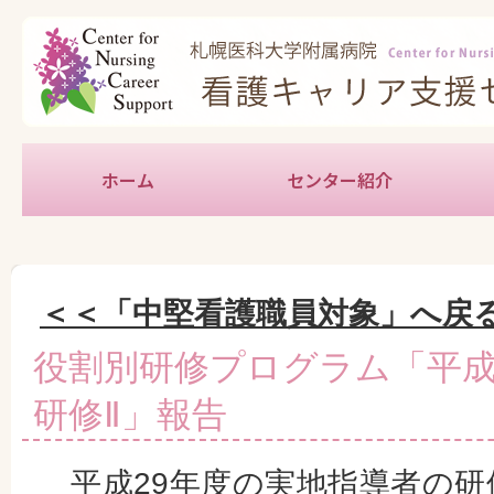
ホーム
センター紹介
新人
中堅
育児
教育
キャ
地域
学生
実習
特定
＜＜「中堅看護職員対象」へ戻
役割別研修プログラム「平成
研修Ⅱ」報告
平成29年度の実地指導者の研