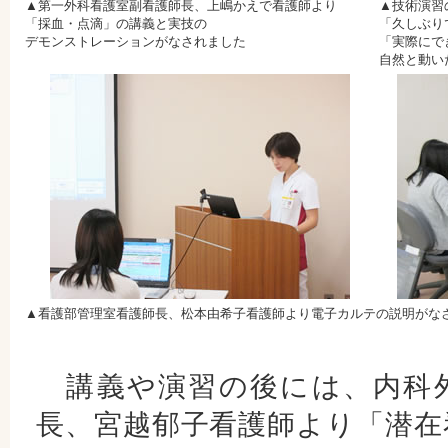
▲第一外科看護室副看護師長、上嶋かえで看護師より
▲技術演習
「採血・点滴」の講義と実技の
「久しぶり
デモンストレーションがなされました
「実際にで
自然と動い
▲看護部管理室看護師長、松本由希子看護師より電子カルテの説明がな
講義や演習の後には、内科
長、宮越郁子看護師より「潜在