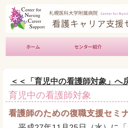
ホーム
センター紹介
新人
中堅
育児
教育
キャ
地域
学生
実習
特定
＜＜「育児中の看護師対象」へ
育児中の看護師対象
看護師のための復職支援セミ
平成27年11月25日（水）に