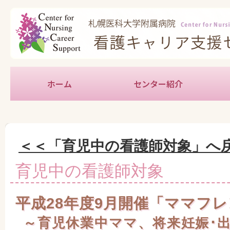
ホーム
センター紹介
新人
中堅
育児
教育
キャ
地域
学生
実習
特定
＜＜「育児中の看護師対象」へ
育児中の看護師対象
平成28年度9月開催「ママフ
～育児休業中ママ、将来妊娠･