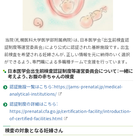
当院（札幌医科大学医学部附属病院）は、日本医学会『出生前検査認
証制度等運営委員会』により公式に認証された基幹施設です。出生
前検査を希望される妊婦さんが、正しい情報を元に納得のいく選択
ができるよう、専門職による多職種チームで支援を行っています。
日本医学会出生前検査認証制度等運営委員会について：一緒に
考えよう、お腹の赤ちゃんの検査
認証施設一覧はこちら：https://jams-prenatal.jp/medical-
analytical-institutions/
外
認証制度の詳細はこちら：
部
サ
https://prenatal.cfa.go.jp/certification-facility/introduction-
イ
of-certified-facilities.html
ト
外
部
検査の対象となる妊婦さん
サ