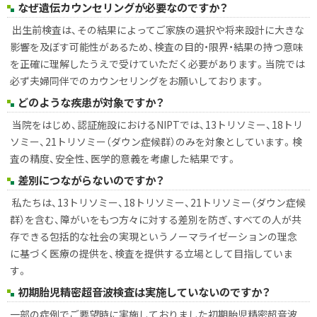
イ
なぜ遺伝カウンセリングが必要なのですか？
ト
出生前検査は、その結果によってご家族の選択や将来設計に大きな
影響を及ぼす可能性があるため、検査の目的・限界・結果の持つ意味
を正確に理解したうえで受けていただく必要があります。当院では
必ず夫婦同伴でのカウンセリングをお願いしております。
どのような疾患が対象ですか？
当院をはじめ、認証施設におけるNIPTでは、13トリソミー、18トリ
ソミー、21トリソミー（ダウン症候群）のみを対象としています。検
査の精度、安全性、医学的意義を考慮した結果です。
差別につながらないのですか？
私たちは、13トリソミー、18トリソミー、21トリソミー（ダウン症候
群）を含む、障がいをもつ方々に対する差別を防ぎ、すべての人が共
存できる包括的な社会の実現というノーマライゼーションの理念
に基づく医療の提供を、検査を提供する立場として目指していま
す。
初期胎児精密超音波検査は実施していないのですか？
一部の症例でご要望時に実施しておりました初期胎児精密超音波