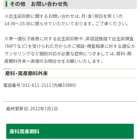
ト
その他 お問い合わせ先
ッ
※出生前診断に関するお問い合わせは、月・金（祝日を除く）の
プ
14:30〜15:30に限らせていただいております。ご了承ください。
に
戻
※単一遺伝子疾患に対する出生前診断や、非認証施設で出生前検査
る
（NIPTなど）を受けられた方からのご相談・検査結果に対する遺伝カ
ウンセリングなど個別対応が必要な症例につきましては、産科・周
産期科外来へ直接のお問合せをお願いいたします。
産科・周産期科外来
電話番号：011-611-2111（内線33980）
ト
最終更新日:
2022年7月1日
ッ
プ
サ
に
産科周産期科
戻