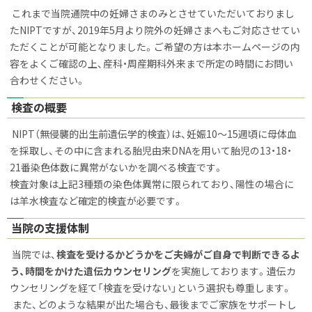
イ
これまで当院通院中の妊婦さまのみとさせていただいておりまし
ト
た
NIPT
ですが、
2019
年
5
月より院外の妊婦さまへもご対応させてい
ただくことが可能となりました。ご希望の方は本ホームページの内
容をよくご確認の上、産科・周産期科外来まで所定の時間にお問い
合わせください。
検査の概要
NIPT
（無侵襲的出生前遺伝学的検査）は、妊娠
10
〜
15
週頃に母体血
を採取し、その中に含まれる胎児由来
DNA
を用いて胎児の
13
・
18
・
21
番染色体数に異常がないかを調べる検査です。
検査対象は上記
3
種類の染色体異常に限られており、陽性の場合に
は羊水検査など確定的検査が必要です。
当院の支援体制
当院では、
検査を受けるかどうかをご夫婦がご自身で判断できるよ
う、時間をかけた遺伝カウンセリング
を実施しております。遺伝カ
ウンセリングを経て「検査を受けない」という選択も尊重します。
また、どのような結果が出た場合も、最後までご家族をサポートし