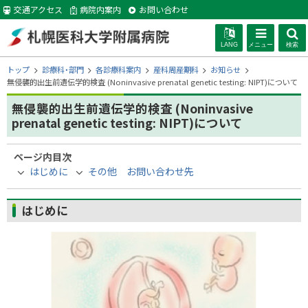
本
交通アクセス
病院内案内
お問い合わせ
文
へ
LANG
メニュー
検索
札幌医科大学附
現
トップ
診療科・部門
各診療科案内
産科周産期科
お知らせ
在
無侵襲的出生前遺伝学的検査 (Noninvasive prenatal genetic testing: NIPT)について
位
属病院
無侵襲的出生前遺伝学的検査 (Noninvasive
置
の
prenatal genetic testing: NIPT)について
階
層
ページ内目次
はじめに
その他 お問い合わせ先
はじめに