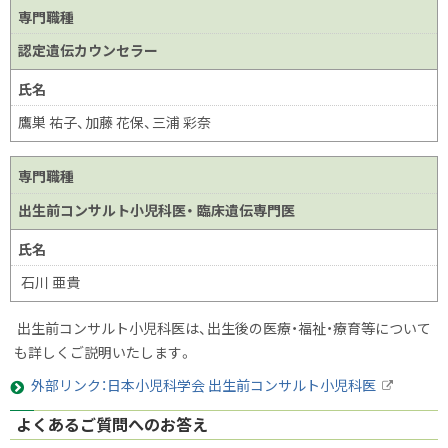
専門職種
認定遺伝カウンセラー
氏名
鷹巣 祐子、加藤 花保、三浦 彩奈
専門職種
出生前コンサルト小児科医・ 臨床遺伝専門医
氏名
石川 亜貴
出生前コンサルト小児科医は、出生後の医療・福祉・療育等について
も詳しくご説明いたします。
外部リンク：日本小児科学会 出生前コンサルト小児科医
外
部
よくあるご質問へのお答え
サ