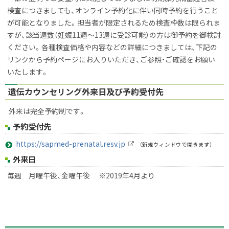
検査につきましても、オンライン予約化に伴い同時予約を行うこと
が可能となりました。担当者が限定されるため検査枠数は限られま
すが、該当週数（妊娠
11
週〜
13
週に受診可能）の方は御予約を御検討
ください。各種検査価格や内容などの詳細につきましては、下記の
リンクから予約ページにお入りいただき、ご参照・ご確認をお願い
いたします。
遺伝カウンセリング外来日及び予約受付先
外来は完全予約制です。
予約受付先
https://sapmed-prenatal.resv.jp
（新規ウィンドウで開きます）
外
外来日
部
サ
毎週 月曜午後、金曜午後 ※2019年4月より
イ
ト