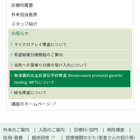
イ
る
診療科概要
ド
外来担当医表
・
スタッフ紹介
メ
お知らせ
ニ
マイクロアレイ検査について
ュ
希望無痛分娩開始のご案内
当院への里帰り分娩の受け入れについて
ー
無侵襲的出生前遺伝学的検査 (Noninvasive prenatal genetic
testing: NIPT)について
絨毛検査について
講座のホームページ
外
部
サ
イ
本
ト
サ
外来のご案内
入院のご案内
診療科・部門
病院概要
文
採用・募集
臨床研修
医療機関のかた（患者さんの紹介等）