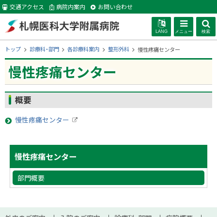
本
交通アクセス
病院内案内
お問い合わせ
文
へ
LANG
メニュー
検索
札幌医科大学附
現
トップ
診療科・部門
各診療科案内
整形外科
慢性疼痛センター
在
位
慢性疼痛センター
属病院
置
の
階
ページ内目次
概要
層
概要
慢性疼痛センター
外
部
サ
サ
ト
イ
慢性疼痛センター
ト
ッ
イ
プ
部門概要
ド
に
戻
・
る
本