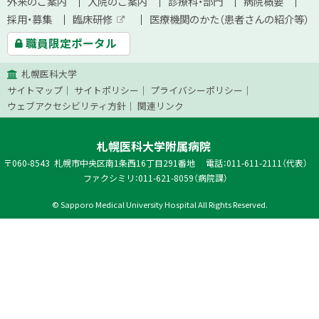
サ
外来のご案内
入院のご案内
診療科・部門
病院概要
メ
文
採用・募集
臨床研修
医療機関のかた（患者さんの紹介等）
イ
ニ
外
へ
職員限定ポータル
部
ト
サ
ュ
イ
札幌医科大学
ト
マ
ー
サイトマップ
サイトポリシー
プライバシーポリシー
ッ
ウェブアクセシビリティ方針
関連リンク
プ
札幌医科大学附属病院
郵
060-8543
札幌市中央区南1条西16丁目291番地
電話：011-611-2111（代表）
便
ファクシミリ：011-621-8059（病院課）
番
© Sapporo Medical University Hospital All Rights Reserved.
号
本
文
へ
戻
る