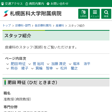
本
交通アクセス
病院内案内
お問い合わせ
文
へ
LANG
メニュー
検索
札幌医科大学附
現
トップ
診療科・部門
各診療科案内
皮膚科
スタッフ紹介
在
位
スタッフ紹介
属病院
置
の
皮膚科のスタッフ（医師）をご覧いただけます。
階
層
ページ内目次
肥田 時征
菅 裕司
加藤 潤史
堀本 浩平
熊谷 綾子
箕輪 智幸
松井 馨之
肥田 時征 （ひだ ときまさ）
職名
准教授（病院教授）
専門分野