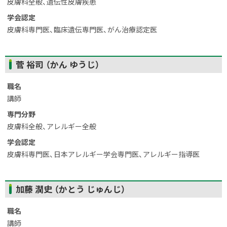
皮膚科全般、遺伝性皮膚疾患
学会認定
皮膚科専門医、臨床遺伝専門医、がん治療認定医
ト
菅 裕司 （かん ゆうじ）
ッ
プ
職名
に
講師
戻
専門分野
る
皮膚科全般、アレルギー全般
学会認定
皮膚科専門医、日本アレルギー学会専門医、アレルギー指導医
ト
加藤 潤史 （かとう じゅんじ）
ッ
プ
職名
に
講師