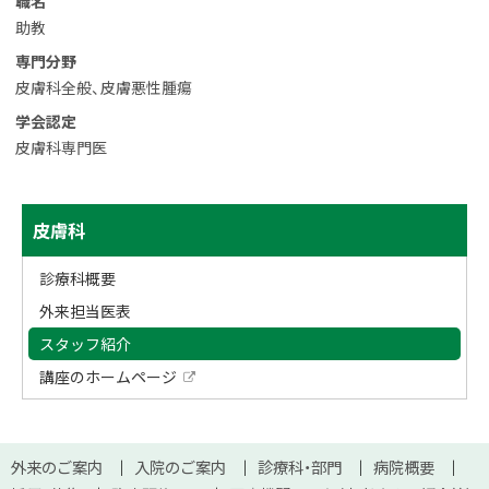
プ
職名
に
助教
戻
専門分野
る
皮膚科全般、皮膚悪性腫瘍
学会認定
皮膚科専門医
サ
ト
皮膚科
ッ
イ
プ
診療科概要
ド
に
外来担当医表
戻
・
スタッフ紹介
る
メ
講座のホームページ
外
ニ
部
サ
イ
ュ
本
ト
サ
外来のご案内
入院のご案内
診療科・部門
病院概要
文