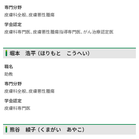
戻
専門分野
る
皮膚科全般、皮膚悪性腫瘍
学会認定
皮膚科専門医、皮膚悪性腫瘍指導専門医、がん治療認定医
ト
堀本 浩平 （ほりもと こうへい）
ッ
プ
職名
に
助教
戻
専門分野
る
皮膚科全般、皮膚悪性腫瘍
学会認定
皮膚科専門医
ト
熊谷 綾子 （くまがい あやこ）
ッ