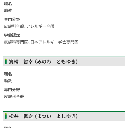
プ
職名
に
助教
戻
専門分野
る
皮膚科全般、アレルギー全般
学会認定
皮膚科専門医、日本アレルギー学会専門医
ト
箕輪 智幸 （みのわ ともゆき）
ッ
プ
職名
に
助教
戻
専門分野
る
皮膚科全般
ト
松井 馨之 （まつい よしゆき）
ッ