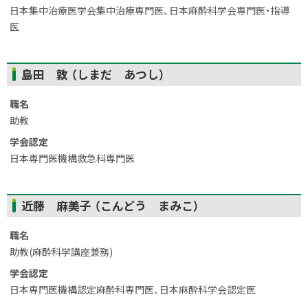
る
日本集中治療医学会集中治療専門医、日本麻酔科学会専門医・指導
医
ト
島田 敦 （しまだ あつし）
ッ
プ
職名
に
助教
戻
学会認定
る
日本専門医機構救急科専門医
ト
近藤 麻美子 （こんどう まみこ）
ッ
プ
職名
に
助教(麻酔科学講座兼務)
戻
学会認定
る
日本専門医機構認定麻酔科専門医、日本麻酔科学会認定医