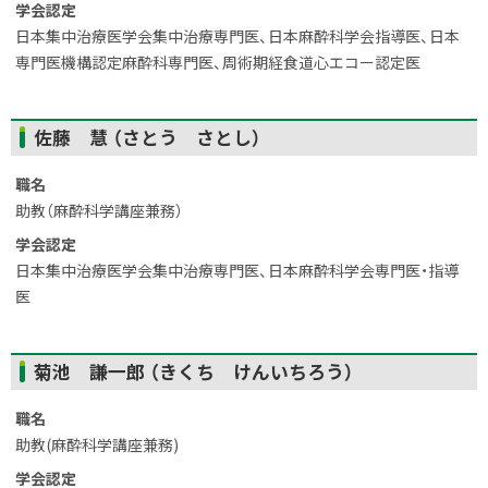
戻
学会認定
る
日本集中治療医学会集中治療専門医、日本麻酔科学会指導医、日本
専門医機構認定麻酔科専門医、周術期経食道心エコー認定医
ト
佐藤 慧 （さとう さとし）
ッ
プ
職名
に
助教（麻酔科学講座兼務）
戻
学会認定
る
日本集中治療医学会集中治療専門医、日本麻酔科学会専門医・指導
医
ト
菊池 謙一郎 （きくち けんいちろう）
ッ
プ
職名
に
助教(麻酔科学講座兼務)
戻
学会認定