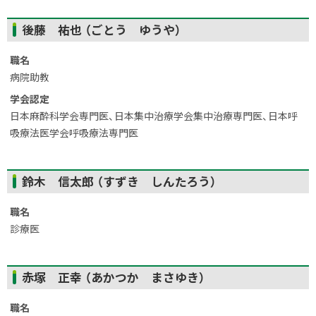
ト
後藤 祐也 （ごとう ゆうや）
ッ
プ
職名
に
病院助教
戻
学会認定
る
日本麻酔科学会専門医、日本集中治療学会集中治療専門医、日本呼
吸療法医学会呼吸療法専門医
ト
鈴木 信太郎 （すずき しんたろう）
ッ
プ
職名
に
診療医
戻
る
ト
赤塚 正幸 （あかつか まさゆき）
ッ
プ
職名