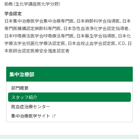
に
助教（生化学講座医化学分野）
戻
学会認定
る
日本集中治療医学会集中治療専門医、日本麻酔科学会指導医、日本
専門医機構認定麻酔科専門医、日本急性血液浄化学会認定指導者、
日本呼吸療法医学会呼吸療法専門医、日本蘇生学会指導医、日本化
学療法学会抗菌化学療法認定医、日本血栓止血学会認定医、ICD、日
本医師会認定医療安全推進認定者
サ
ト
集中治療部
ッ
イ
プ
部門概要
ド
に
スタッフ紹介
戻
・
敗血症治療センター
る
メ
集中治療医学サイト
外
ニ
部
サ
イ
ュ
本