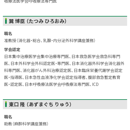
吸療法医学会呼吸療法専門医
ト
巽 博臣 （たつみ ひろおみ）
ッ
プ
職名
に
准教授（消化器・総合、乳腺・内分泌外科学講座兼務）
戻
学会認定
る
日本集中治療医学会集中治療専門医、日本救急医学会救急科専門
医、日本外科学会外科認定医・専門医、日本消化器外科学会消化器外
科専門医、消化器がん外科治療認定医、日本臨床栄養代謝学会認定
医・指導医、日本急性血液浄化学会認定指導者、腹部救急暫定教育
医・認定医、日本呼吸療法医学会呼吸療法専門医、ICD
ト
東口 隆 （あずまぐち りゅう）
ッ
プ
職名
に
助教（麻酔科学講座兼務）