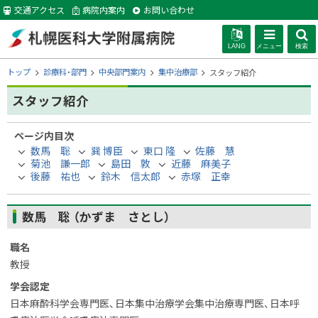
本
交通アクセス
病院内案内
お問い合わせ
文
へ
LANG
メニュー
検索
札幌医科大学附
現
トップ
診療科・部門
中央部門案内
集中治療部
スタッフ紹介
在
位
スタッフ紹介
属病院
置
の
ページ内目次
階
数馬 聡
巽 博臣
東口 隆
佐藤 慧
層
菊池 謙一郎
島田 敦
近藤 麻美子
後藤 祐也
鈴木 信太郎
赤塚 正幸
数馬 聡 （かずま さとし）
職名
教授
学会認定
日本麻酔科学会専門医、日本集中治療学会集中治療専門医、日本呼