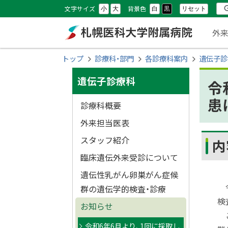
本
本
設
検
文字サイズ
背景色
リセット
小
大
白
黒
文
文
メ
定
索
外
へ
へ
ニ
メ
戻
札幌医科大学附属
現
トップ
診療科・部門
各診療科案内
遺伝子診
ニ
る
ュ
在
サ
ュ
メ
病院
遺伝子診療科
令
位
ー
ー
ニ
イ
患
置
診療科概要
へ
ュ
ド
の
ー
外来担当医表
へ
階
・
スタッフ紹介
内
ペー
戻
層
臨床遺伝外来受診について
メ
る
遺伝性乳がん卵巣がん症候
ペ
ニ
令
群の遺伝学的検査・診療
ー
検
ュ
ジ
お知らせ
こ
の
ー
令和6年6月より、1回に採取し