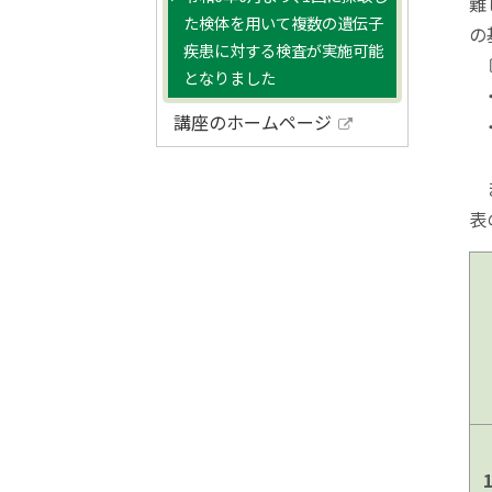
難
ト
た検体を用いて複数の遺伝子
の
ッ
疾患に対する検査が実施可能
〔
プ
となりました
・
へ
講座のホームページ
・
戻
外
部
る
サ
ま
イ
表
ト