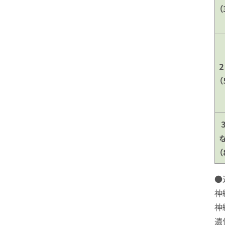
（
（
（
●
神
神
遺