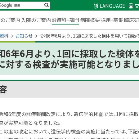
検
LANGUAGE
索
臨床
来のご案内
入院のご案内
診療科・部門
病院概要
採用・募集
療科
お知らせ
令和6年6月より、1回に採取した検体を用いて複
和6年6月より、1回に採取した検
に対する検査が実施可能となりま
容
ジ内目次
内容
和6年度の診療報酬改定により、遺伝学的検査では、1回に採
査が実施可能となりました。
の度の改定において、遺伝学的検査の実施に当たっては、下記