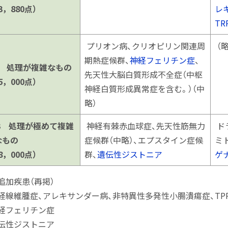
3，880点）
レ
TR
プリオン病、クリオピリン関連周
（略
期熱症候群、
神経フェリチン症
、
2 処理が複雑なもの
先天性大脳白質形成不全症（中枢
5，000点）
神経白質形成異常症を含む。）（中
略）
3 処理が極めて複雑
神経有棘赤血球症、先天性筋無力
ド
なもの
症候群（中略）、エプスタイン症候
ミ
8，000点）
群、
遺伝性ジストニア
ゲ
追加疾患（再掲）
経線維腫症、アレキサンダー病、非特異性多発性小腸潰瘍症、TPR
経フェリチン症
伝性ジストニア