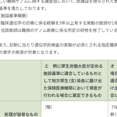
しい難病ゲノムに関する講習会において、受講証を授与された
基準を満たしております。
施設基準概要〕
臨床遺伝学の診療に係る経験を5年以上有する常勤の医師が1
当該医師は難病のゲノム医療に係る所定の研修を修了してい
た、診断に当たり遺伝学的検査の実施が必須とされる指定難病
の青字の疾患が対象となります。
エ 例に厚生労働大臣が定める
オ
施設基準に適合しているものと
場
して地方厚生（支）局長に届け出
適
た保険医療機関において検査が
け
行われる場合に算定できるもの
合
（略）
T
1 処理が容易なもの
群