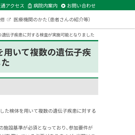
交通アクセス
病院内案内
お問い合わせ
研修
医療機関のかた（患者さんの紹介等）
外
部
数の遺伝子疾患に対する検査が実施可能となりました
サ
イ
ト
体を用いて複数の遺伝子疾
した
取した検体を用いて複数の遺伝子疾患に対する
の施設基準が必須となっており、参加要件が