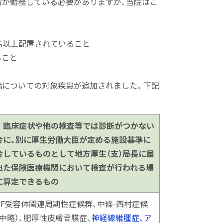
者が勤務している必要がありますが、当院はこ
名以上配置されていること
ること
についての対象疾患が追加されました。下記
 臨床症状や他の検査等では診断がつかない
合に、別に厚生労働大臣が定める施設基準に
合しているものとして地方厚生（支）局長に届
出た保険医療機関において検査が行われる場
に算定できるもの
NF受容体関連周期性症候群、中條-西村症候
（中略）、肥厚性皮膚骨膜症、
神経線維腫症、ア