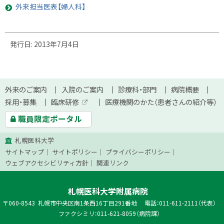
外来担当医表【婦人科】
ト
発行日:
2013年7月4日
ッ
プ
に
本
戻
サ
外来のご案内
入院のご案内
診療科・部門
病院概要
文
る
採用・募集
臨床研修
医療機関のかた（患者さんの紹介等）
イ
外
へ
職員限定ポータル
部
ト
サ
イ
札幌医科大学
ト
マ
サイトマップ
サイトポリシー
プライバシーポリシー
ッ
ウェブアクセシビリティ方針
関連リンク
プ
札幌医科大学附属病院
郵
060-8543
札幌市中央区南1条西16丁目291番地
電話：011-611-2111（代表）
便
ファクシミリ：011-621-8059（病院課）
番