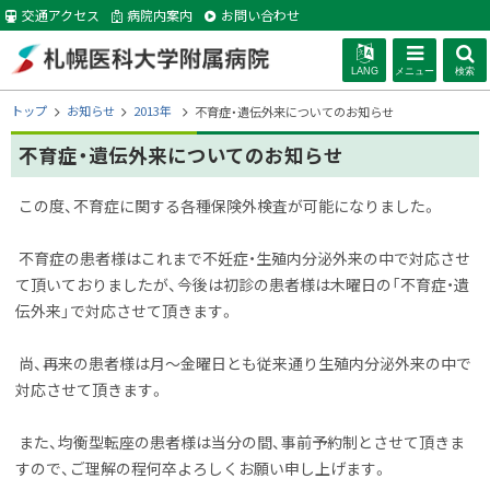
本
交通アクセス
病院内案内
お問い合わせ
文
へ
LANG
メニュー
検索
札幌医科大学附
現
トップ
お知らせ
2013年
不育症・遺伝外来についてのお知らせ
在
位
不育症・遺伝外来についてのお知らせ
属病院
置
の
この度、不育症に関する各種保険外検査が可能になりました。
階
層
不育症の患者様はこれまで不妊症・生殖内分泌外来の中で対応させ
て頂いておりましたが、今後は初診の患者様は木曜日の「不育症・遺
伝外来」で対応させて頂きます。
尚、再来の患者様は月～金曜日とも従来通り生殖内分泌外来の中で
対応させて頂きます。
また、均衡型転座の患者様は当分の間、事前予約制とさせて頂きま
すので、ご理解の程何卒よろしくお願い申し上げます。