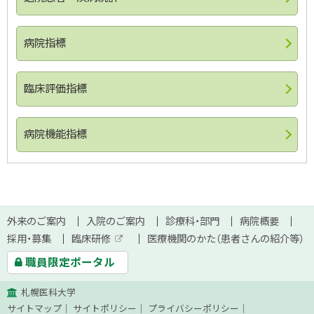
病院指標
臨床評価指標
病院機能指標
ト
本
ッ
サ
外来のご案内
入院のご案内
診療科・部門
病院概要
文
プ
採用・募集
臨床研修
医療機関のかた（患者さんの紹介等）
イ
外
に
へ
職員限定ポータル
部
戻
ト
サ
る
イ
札幌医科大学
ト
マ
サイトマップ
サイトポリシー
プライバシーポリシー