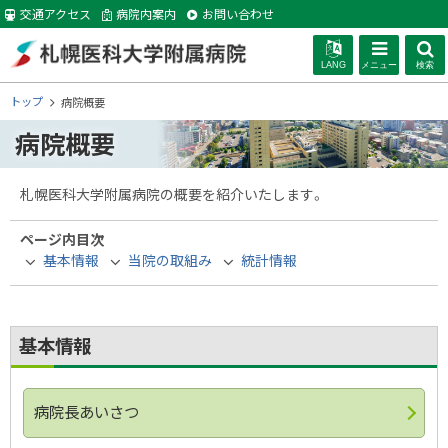
本
交通アクセス
病院内案内
お問い合わせ
文
へ
LANG
メニュー
検索
札幌医科大学附
現
トップ
病院概要
在
病院概要
位
属病院
置
の
札幌医科大学附属病院の概要を紹介いたします。
階
層
ページ内目次
基本情報
当院の取組み
統計情報
基本情報
病院長あいさつ