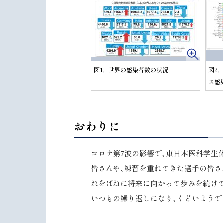
図1．世界の感染者数の状況
図2
ス感
ト
おわりに
ッ
プ
コロナ第7波の影響で、東日本医科学生
に
皆さんや、練習を重ねてきた選手の皆さ
戻
れをばねに将来に向かって歩みを続け
る
いつもの繰り返しになり、くどいようで