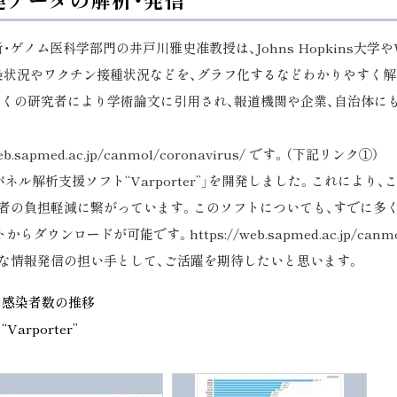
ゲノム医科学部門の井戸川雅史准教授は、Johns Hopkins大
感染状況やワクチン接種状況などを、グラフ化するなどわかりやすく解析
多くの研究者により学術論文に引用され、報道機関や企業、自治体に
sapmed.ac.jp/canmol/coronavirus/ です。（下記リンク①）
パネル解析支援ソフト“Varporter”」を開発しました。これによ
者の負担軽減に繋がっています。このソフトについても、すでに多
ロードが可能です。https://web.sapmed.ac.jp/canmol/
な情報発信の担い手として、ご活躍を期待したいと思います。
ス感染者数の推移
rporter”