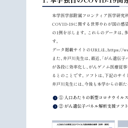
ッ
プ
本学医学部附属フロンティア医学研究所・
に
COVID-19に関する世界やわが国の
戻
の1例を示します。これらのデータは、
る
す。
データ掲載サイトのURLは、https://web.
また、井戸川先生は、最近、「がん遺伝子
が各段に効率化し、がんゲノム医療従事
るとのことです。ソフトは、下記のサイトからダウン
井戸川先生には、今後も本学からの新た
① 人口あたりの新型コロナウイル
② がん遺伝子パネル解析支援ソフト“Va