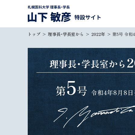
本
本
文
文
へ
へ
札幌医科大学 理事長・学長
メ
戻
トップ
理事長・学長室から
2022年
第5号 令和
山下 敏彦 特設サイト
ニ
る
ュ
メ
ー
ニ
2
理事長・学長室から
へ
ュ
ー
5
へ
第
号
戻
令和4年8月8
る
ペ
ー
ジ
の