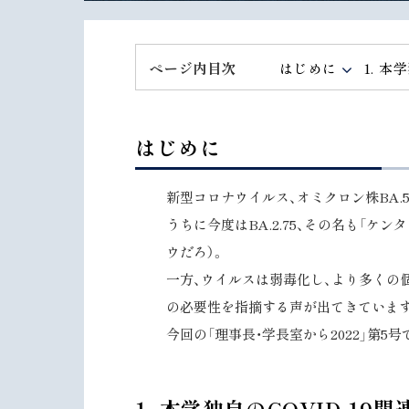
ト
ッ
プ
ページ内目次
はじめに
1. 
へ
戻
る
はじめに
新型コロナウイルス、オミクロン株BA
うちに今度はBA.2.75、その名も「
ウだろ）。
一方、ウイルスは弱毒化し、より多くの
の必要性を指摘する声が出てきていま
今回の「理事長・学長室から2022」第
ト
1. 本学独自のCOVID-1