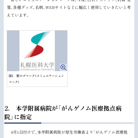
箋、各種グッズ、名刺、
WEB
サイトなどに幅広く使用していきたいと考
えています。
図1．新ロゴマーク（コミュニケーション
マーク）
ト
2． 本学附属病院が「がんゲノム医療拠点病
ッ
院」に指定
プ
に
4月1日付けで、本学附属病院が厚生労働省より「がんゲノム医療拠
戻