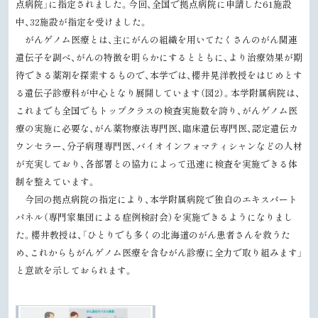
点病院」に指定されました。今回、全国で拠点病院に申請した
61
施設
る
中、
32
施設が指定を受けました。
がんゲノム医療とは、主にがんの組織を用いてたくさんのがん関連
遺伝子を調べ、がんの特徴を明らかにするとともに、より治療効果が期
待できる薬剤を探索するもので、本学では、櫻井晃洋教授をはじめとす
る遺伝子診療科が中心となり展開しています（図2）。本学附属病院は、
これまでも全国でもトップクラスの検査実施数を誇り、がんゲノム医
療の実施に必要な、がん薬物療法専門医、臨床遺伝専門医、認定遺伝カ
ウンセラー、分子病理専門医、バイオインフォマティシャンなどの人材
が充実しており、各部署との協力によって迅速に検査を実施できる体
制を整えています。
今回の拠点病院の指定により、本学附属病院で独自のエキスパート
パネル（専門家集団による症例検討会）を実施できるようになりまし
た。櫻井教授は、「ひとりでも多くの北海道のがん患者さんを救うた
め、これからもがんゲノム医療を含むがん診療に全力で取り組みます」
と意欲を示しておられます。