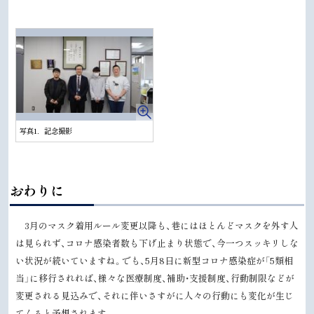
写真1．記念撮影
ト
おわりに
ッ
プ
3月のマスク着用ルール変更以降も、巷にはほとんどマスクを外す人
に
は見られず、コロナ感染者数も下げ止まり状態で、今一つスッキリしな
戻
い状況が続いていますね。でも、5月8日に新型コロナ感染症が「5類相
る
当」に移行されれば、様々な医療制度、補助・支援制度、行動制限などが
変更される見込みで、それに伴いさすがに人々の行動にも変化が生じ
てくると予想されます。