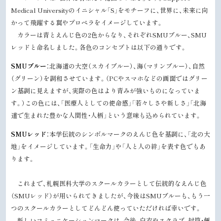
Medical University
のイニシャル「
S
」をモチーフに、世界に、未来に向
かって飛躍する翼やプロペラをイメージしています。
カラーは青とえんじ色の2色からなり、それぞれ
SMU
ブルー、
SMU
レッドと命名しました。各色のコンセプトは以下の通りです。
SMU
ブルー
：北海道の大空（スカイブルー）、海（マリンブルー）、自然
（グリーン）を調和させています。（
PC
やスマホなどの画面ではグリー
ン基調に見えますが、実際の色はより青みが強いものになっていま
す。）この色には、「医療人としての使命感」「若々しさや新しさ」「北海
道で生まれた豊かな人間性・人柄」という意味も込められています。
SMU
レッド
：本学伝統のシンボルマークのえんじ色を基調に、「北の大
地」をイメージしています。「生命力」や「人と人の絆」を表す色でもあ
ります。
これまで、札幌医科大学のスクールカラーとして伝統的なえんじ色
（
SMU
レッド）が用いられてきましたが、今後は
SMU
ブルーも、もう一
つのスクールカラーとしてどんどん使っていただければ幸いです。
新しいコミュニケーションマークは、今後、白衣やスクラブ、封筒・便