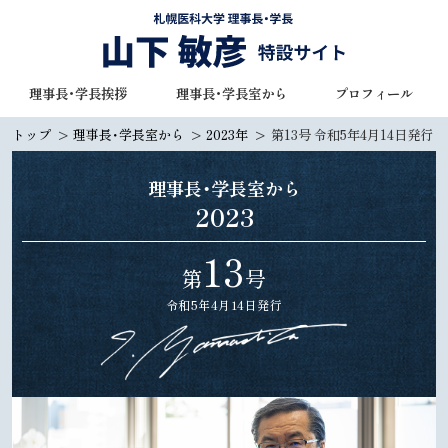
本
文
へ
札幌医科大学 理事長・学長
理事長・学長挨拶
理事長・学長室から
プロフィール
メ
山下 敏彦 特設サイト
ニ
トップ
理事長・学長室から
2023年
第13号 令和5年4月14日発行
ュ
ー
理事長・学長室から
へ
2023
13
第
号
令和5年4月14日発行