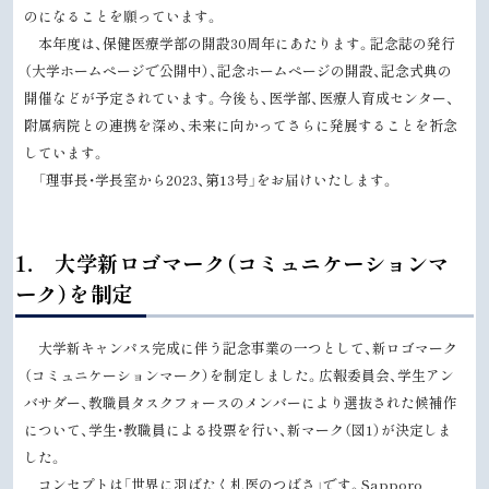
のになることを願っています。
本年度は、保健医療学部の開設
30
周年にあたります。記念誌の発行
（大学ホームページで公開中）、記念ホームページの開設、記念式典の
開催などが予定されています。今後も、医学部、医療人育成センター、
附属病院との連携を深め、未来に向かってさらに発展することを祈念
しています。
「理事長・学長室から
2023
、第
13
号」をお届けいたします。
ト
1． 大学新ロゴマーク（コミュニケーションマ
ッ
ーク）を制定
プ
に
大学新キャンパス完成に伴う記念事業の一つとして、新ロゴマーク
戻
（コミュニケーションマーク）を制定しました。広報委員会、学生アン
る
バサダー、教職員タスクフォースのメンバーにより選抜された候補作
について、学生・教職員による投票を行い、新マーク（図1）が決定しま
した。
コンセプトは「世界に羽ばたく札医のつばさ」です。
Sapporo