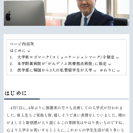
ページ内目次
はじめに
1． 大学新ロゴマーク（コミュニケーションマーク）を制定
2． 本学附属病院が「がんゲノム医療拠点病院」に指定
3． 医学部に韓国から3人の私費留学生が入学
おわりに
はじめに
4月
7
日に、
4
年ぶりに保護者の方々も出席しての入学式が行われま
した。新入生もご家族も皆、嬉しそうで良い表情をしていました。晴れ
がましさと緊張感が入り混じるこの雰囲気はやはり良いものですね。
心より入学をお祝いするとともに、これからの学生生活が実り多いも