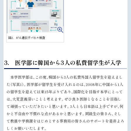
図2．がん遺伝子パネル検査
ト
3． 医学部に韓国から3人の私費留学生が入学
ッ
プ
本学医学部は、この度、韓国から
3
人の私費外国人留学生を迎えまし
に
た（写真1）。医学部が留学生を受け入れるのは、
2008
年に中国から1人
戻
の留学生を迎えて以来15年ぶりであり、国際化を目指す本学にとって
る
は、大変意義深いことと考えます。ぜひ良き医師となることを目指し
て頑張っていただきたいと思います。3人とも日本語は上手ですが、何
かと不自由や不慣れな点があるかと思います。同級生の皆さん、そし
て教員や学務課をはじめとする事務局の皆さんのサポートを是非よろ
しくお願いいたします。