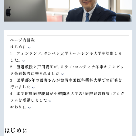
ページ内目次
はじめに
1．フィンランド、タンペレ大学とヘルシンキ大学を訪問しま
した。
2．渡邉教授と戸田講師が、ミラノ・コルティナ冬季オリンピッ
ク帯同報告に来られました
3．医学部5年の國寄さんが台湾中国医科薬科大学での研修を
行いました
4．本学附属病院職員が小樽商科大学の「病院経営特論」プログ
ラムを受講しました
おわりに
はじめに