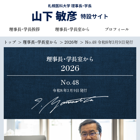
本
文
へ
札幌医科大学 理事長・学長
理事長・学長挨拶
理事長・学長室から
プロフィール
メ
山下 敏彦 特設サイト
ニ
トップ
理事長・学長室から
2026年
No.48 令和8年3月9日発行
ュ
ー
理事長・学長室から
へ
2026
No.48
令和8年3月9日発行