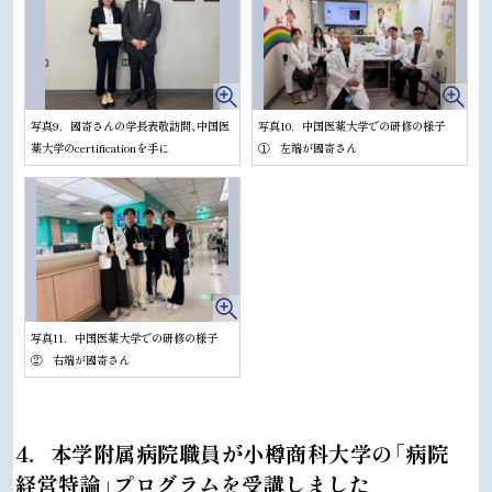
写真9．國寄さんの学長表敬訪問、中国医
写真10．中国医薬大学での研修の様子
薬大学のcertificationを手に
① 左端が國寄さん
写真11．中国医薬大学での研修の様子
② 右端が國寄さん
ト
4．本学附属病院職員が小樽商科大学の「病院
ッ
経営特論」プログラムを受講しました