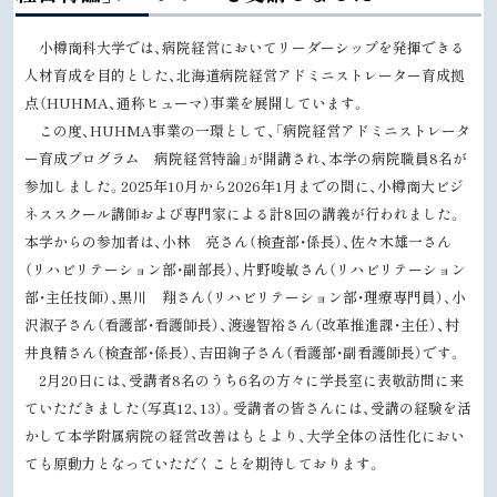
プ
に
小樽商科大学では、病院経営においてリーダーシップを発揮できる
戻
人材育成を目的とした、北海道病院経営アドミニストレーター育成拠
る
点（HUHMA、通称ヒューマ）事業を展開しています。
この度、HUHMA事業の一環として、「病院経営アドミニストレータ
ー育成プログラム 病院経営特論」が開講され、本学の病院職員8名が
参加しました。2025年10月から2026年1月までの間に、小樽商大ビジ
ネススクール講師および専門家による計8回の講義が行われました。
本学からの参加者は、小林 亮さん（検査部・係長）、佐々木雄一さん
（リハビリテーション部・副部長）、片野唆敏さん（リハビリテーション
部・主任技師）、黒川 翔さん（リハビリテーション部・理療専門員）、小
沢淑子さん（看護部・看護師長）、渡邊智裕さん（改革推進課・主任）、村
井良精さん（検査部・係長）、吉田絢子さん（看護部・副看護師長）です。
2月20日には、受講者8名のうち6名の方々に学長室に表敬訪問に来
ていただきました（写真12、13）。受講者の皆さんには、受講の経験を活
かして本学附属病院の経営改善はもとより、大学全体の活性化におい
ても原動力となっていただくことを期待しております。