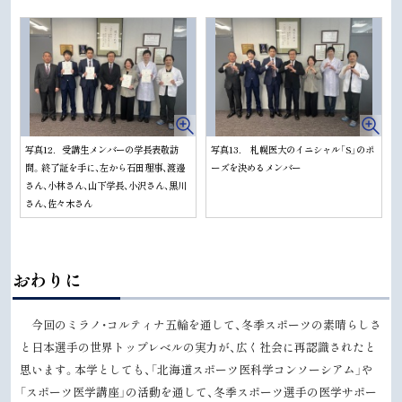
写真12．受講生メンバーの学長表敬訪
写真13. 札幌医大のイニシャル「S」のポ
問。終了証を手に、左から石田理事、渡邊
ーズを決めるメンバー
さん、小林さん、山下学長、小沢さん、黒川
さん、佐々木さん
ト
おわりに
ッ
プ
今回のミラノ・コルティナ五輪を通して、冬季スポーツの素晴らしさ
に
と日本選手の世界トップレベルの実力が、広く社会に再認識されたと
戻
思います。本学としても、「北海道スポーツ医科学コンソーシアム」や
る
「スポーツ医学講座」の活動を通して、冬季スポーツ選手の医学サポー