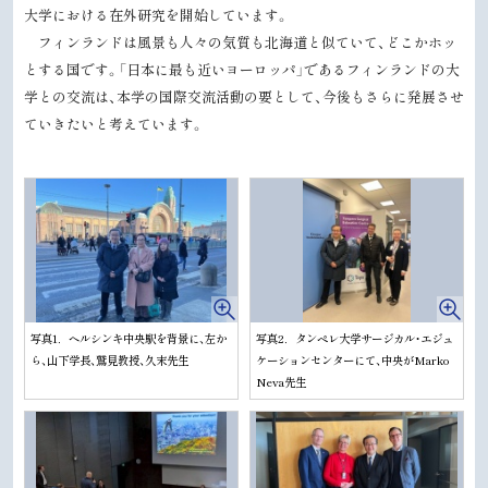
大学における在外研究を開始しています。
フィンランドは風景も人々の気質も北海道と似ていて、どこかホッ
とする国です。「日本に最も近いヨーロッパ」であるフィンランドの大
学との交流は、本学の国際交流活動の要として、今後もさらに発展させ
ていきたいと考えています。
写真1．ヘルシンキ中央駅を背景に、左か
写真2．タンペレ大学サージカル・エジュ
ら、山下学長、鷲見教授、久末先生
ケーションセンターにて、中央がMarko
Neva先生