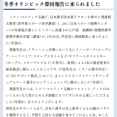
ッ
冬季オリンピック帯同報告に来られました
プ
に
ミラノ・コルティナ五輪で、日本選手団本部ドクターを務めた渡邉耕
戻
太教授（医学部スポーツ医学講座）と、JSC（日本スポーツ振興センタ
る
ー）の外部協力員としてミラノに派遣された戸田 創講師（保健医療学
部理学療法学第二講座）が、2月26日、学長室に帰国報告に来られまし
た（写真6）。
渡邉先生は、リヴィーニョ会場において主にスノーボード（ビッグエ
ア、ハーフパイプ、スロープスタイルなど）やフリースタイルスキー
（モーグル、スキークロスなど）を担当し、転倒による3名の重症患者の
緊急搬送に関わったとのことです。戸田先生は、ミラノの選手村近く
の「JSCサポート拠点」において、主としてスピードスケートやフィギ
ュアスケート選手のコンディショニングに関与しました（写真7）。
渡邉先生からは、ミラノ・コルティナ五輪のマスコット、ティナのぬ
いぐるみ（大人気のため入手困難だそうです！）をお土産にいただきま
した（写真8）。ありがとうございます！
両先生のサポートもあり、日本人選手は史上最多となる24個のメダル
を獲得するなど、予想を上回る大活躍を見せてくれましたね。お二人