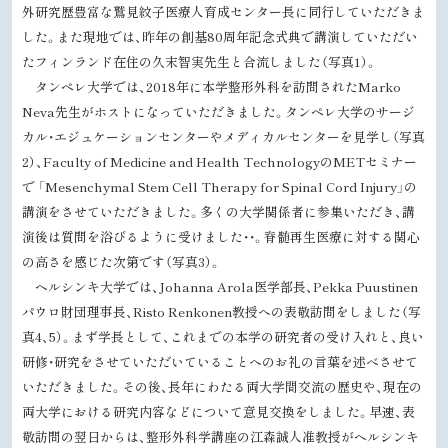
外研究歴豊富な鷲見紋子医療人育成センター長に同行していただきま
した。また現地では、昨年の創基80周年記念式典で講演していただい
たフィンランド在住の久末智実先生と合流しました（写真1）。
タンペレ大学では、2018年に本学整形外科を訪問されたMarko
Neva先生がホストになっていただきました。タンペレ大学のサージ
カル・エジュケーションセンターやメディカルセンターを見学し（写真
2）、Faculty of Medicine and Health TechnologyのMETセミナー
で 「Mesenchymal Stem Cell Therapy for Spinal Cord Injury」の
講演をさせていただきました。多くの大学関係者に参集いただき、講
演後は質問を浴びるように受けました・・。脊髄再生医療に対する関心
の高さを感じた次第です（写真3）。
ヘルシンキ大学では、Johanna Arola医学部長、Pekka Puustinen
パウロ財団理事長、Risto Renkonen教授への表敬訪問をしました（写
真4、5）。まず学長として、これまでの本学の研究者の受け入れと、良い
研修・研究をさせていただいていることへのお礼の言葉を述べさせて
いただきました。その後、長年にわたる両大学間交流の歴史や、現在の
両大学における研究内容などについて意見交換をしました。早速、表
敬訪問の翌日からは、整形外科学講座の江森誠人准教授がヘルシンキ