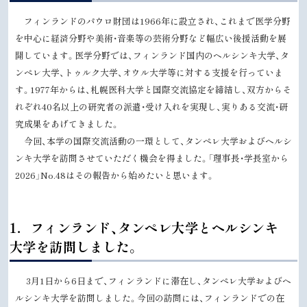
フィンランドのパウロ財団は1966年に設立され、これまで医学分野
を中心に経済分野や美術・音楽等の芸術分野など幅広い後援活動を展
開しています。医学分野では、フィンランド国内のヘルシンキ大学、タ
ンペレ大学、トゥルク大学、オウル大学等に対する支援を行っていま
す。1977年からは、札幌医科大学と国際交流協定を締結し、双方からそ
れぞれ40名以上の研究者の派遣・受け入れを実現し、実りある交流・研
究成果をあげてきました。
今回、本学の国際交流活動の一環として、タンペレ大学およびヘルシ
ンキ大学を訪問させていただく機会を得ました。「理事長・学長室から
2026」No.48はその報告から始めたいと思います。
ト
1．フィンランド、タンペレ大学とヘルシンキ
ッ
大学を訪問しました。
プ
に
3月1日から6日まで、フィンランドに滞在し、タンペレ大学およびヘ
戻
ルシンキ大学を訪問しました。今回の訪問には、フィンランドでの在
る