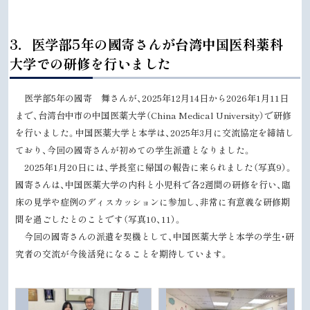
ト
3．医学部5年の國寄さんが台湾中国医科薬科
ッ
大学での研修を行いました
プ
に
医学部5年の國寄 舞さんが、2025年12月14日から2026年1月11日
戻
まで、台湾台中市の中国医薬大学（China Medical University）で研修
る
を行いました。中国医薬大学と本学は、2025年3月に交流協定を締結し
ており、今回の國寄さんが初めての学生派遣となりました。
2025年1月20日には、学長室に帰国の報告に来られました（写真9）。
國寄さんは、中国医薬大学の内科と小児科で各2週間の研修を行い、臨
床の見学や症例のディスカッションに参加し、非常に有意義な研修期
間を過ごしたとのことです（写真10、11）。
今回の國寄さんの派遣を契機として、中国医薬大学と本学の学生・研
究者の交流が今後活発になることを期待しています。