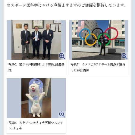
のスポーツ医科学における今後ますますのご活躍を期待しています。
写真6．左から戸田講師、山下学長、渡邉教
写真7．ミラノ、JSCサポート拠点を担当
授
した戸田講師
写真8．ミラノ・コルティナ五輪マスコッ
ト、ティナ