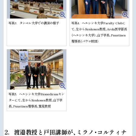
写真3．タンペレ大学での講演の様子
写真4．ヘルシンキ大学Faculty Clubに
て、左からRenkonen教授、Arola医学部長
（ヘルシンキ大学）、山下学長、Puustinen
理事長（パウロ財団）
写真5．ヘルシンキ大学Biomedicumセン
ターにて、左からRenkonen教授、山下学
長、Puustinen理事長、鷲見教授
ト
2．渡邉教授と戸田講師が、ミラノ・コルティナ