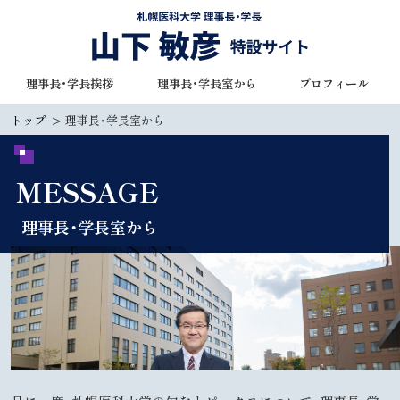
本
文
へ
札幌医科大学 理事長・学長
理事長・学長挨拶
理事長・学長室から
プロフィール
メ
山下 敏彦 特設サイト
ニ
トップ
理事長・学長室から
ュ
ー
MESSAGE
へ
理事長・学長室から