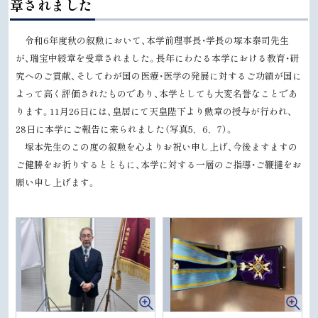
章されました
プ
に
令和6年度秋の叙勲において、本学前理事長・学長の塚本泰司先生
戻
が、瑞宝中綬章を受章されました。長年にわたる本学における教育・研
る
究へのご貢献、そしてわが国の医療・医学の発展に対するご功績が国に
よって高く評価されたものであり、本学としても大変名誉なことであ
ります。
11
月
26
日には、皇居にて天皇陛下より勲章の授与が行われ、
28
日に本学にご報告に来られました（写真
5
，
6
，7）。
塚本先生のこの度の叙勲を心よりお祝い申し上げ、今後ますますの
ご健勝をお祈りするとともに、本学に対する一層のご指導・ご鞭撻をお
願い申し上げます。