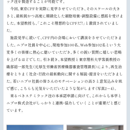
ック注を製造することが可能です。
今回、東京
CPF
を実際に見学させていただき、そのスケールの大き
さと、最新鋭かつ高度に精緻化した細胞培養・調整設備に感銘を受けま
した。本望教授も、「これこそ理想的な
CPF
だ！」と激賞されていまし
た。
施設見学に続いて、
CPF
内の会場において講演をさせていただきま
した。ニプロ社員を中心に、現地参加
100
名、
Web
参加
102
名という大
変多くの皆様に熱心に聴いていただき、多くの鋭い質問に嬉しい悲鳴
を上げるほどでした。引き続き、本望教授と東京理科大学客員教授の
磯部総一郎先生（元厚生労働省医療機器審査管理課長）により、再生治
療をとりまく社会・行政の最新動向に関する解説・提言をいただきまし
た。若いニプロ社員の皆さんのモチベーションの高さと意気込みを肌
で感じ、こちらも元気をいただいたような気がします（写真
2
－
4
）。
来るべきステミラック注の本承認申請に向けて、これからも本学と
ニプロ株式会社がしっかりと連携・協力していくことが重要だと感じ
ています。