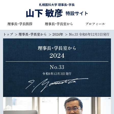
本
文
へ
札幌医科大学 理事長・学長
理事長・学長挨拶
理事長・学長室から
プロフィール
メ
山下 敏彦 特設サイト
ニ
トップ
理事長・学長室から
2024年
No.33 令和6年12月3日発行
ュ
ー
理事長・学長室から
へ
2024
No.33
令和6年12月3日発行