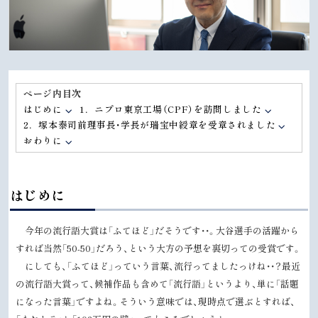
ページ内目次
はじめに
1．ニプロ東京工場（CPF）を訪問しました
2．塚本泰司前理事長・学長が瑞宝中綬章を受章されました
おわりに
はじめに
今年の流行語大賞は「ふてほど」だそうです・・。大谷選手の活躍から
すれば当然「
50-50
」だろう、という大方の予想を裏切っての受賞です。
にしても、「ふてほど」っていう言葉、流行ってましたっけね・・？最近
の流行語大賞って、候補作品も含めて「流行語」というより、単に「話題
になった言葉」ですよね。そういう意味では、現時点で選ぶとすれば、