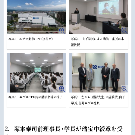
写真1．ニプロ東京CPF（羽村市）
写真2．山下学長による講演．座長は本
望教授．
写真3．ニプロCPF内の講演会場の様子
写真4．左から、磯部先生、本望教授、山下
学長、佐野ニプロ社長
ト
2．塚本泰司前理事長・学長が瑞宝中綬章を受
ッ