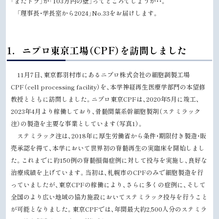
「またトラ」か「
103
万円の壁」ってところでしょうか・・。
「理事長・学長室から
2024
」
No.33
をお届けします。
ト
1．ニプロ東京工場（CPF）を訪問しました
ッ
プ
11
月
7
日、東京都羽村市にあるニプロ株式会社の細胞調製工場
に
CPF
（
cell processing facility
）を、本学神経再生医療学部門の本望修
戻
教授とともに訪問しました。ニプロ東京
CPF
は、
2020
年5月に竣工、
る
2023
年
4
月より稼働しており、骨髄間葉系幹細胞製剤（ステミラック
注）の製造を主要な事業としています（写真1）。
ステミラック注は、
2018
年に厚生労働省から条件・期限付き製造・販
売承認を得て、本学において世界初の脊髄再生の実臨床を開始しまし
た。これまでに約
150
例の脊髄損傷症例に対して投与を実施し、良好な
治療成績を上げています。当初は、札幌市の
CPF
のみで細胞製造を行
っていましたが、東京
CPF
の稼働により、さらに多くの症例に、そして
全国のより広い地域の協力施設においてステミラック投与を行うこと
が可能となりました。東京
CPF
では、年間最大約
2,500
人分のステミラ