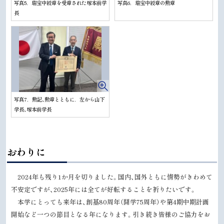
写真5．瑞宝中綬章を受章された塚本前学
写真6．瑞宝中綬章の勲章
長
写真7．勲記、勲章とともに．左から山下
学長、塚本前学長
ト
おわりに
ッ
プ
2024
年も残り1か月を切りました。国内、国外ともに情勢がきわめて
に
不安定ですが、
2025
年には全てが好転することを祈りたいです。
戻
本学にとっても来年は、創基
80
周年（開学
75
周年）や第
4
期中期計画
る
開始など一つの節目となる年になります。引き続き皆様のご協力をお