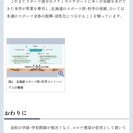
これまでスポーツ選手のメディカルサポートに多くの実績をあげて
きた本学が事業を牽引し、北海道のスポーツ医・科学の発展、ひいては
本道のスポーツ全体の振興・活性化につながることを願っています。
図2．北海道スポーツ医・科学コンソーシ
アムの概要
ト
おわりに
ッ
プ
高校の学級・学校閉鎖が相次ぐなど、コロナ感染が依然として続いて
に