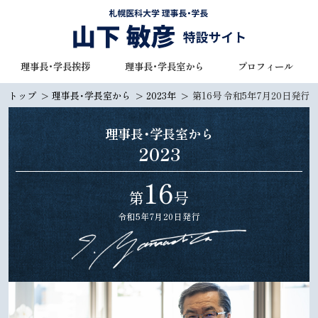
本
文
へ
札幌医科大学 理事長・学長
理事長・学長挨拶
理事長・学長室から
プロフィール
メ
山下 敏彦 特設サイト
ニ
トップ
理事長・学長室から
2023年
第16号 令和5年7月20日発行
ュ
ー
理事長・学長室から
へ
2023
16
第
号
令和5年7月20日発行