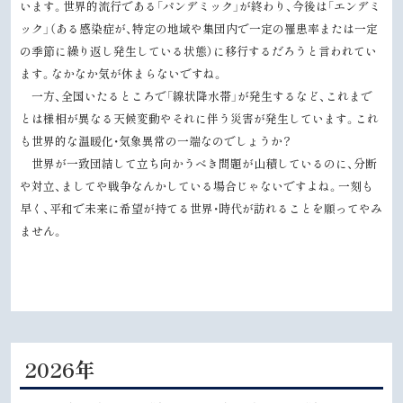
います。世界的流行である「パンデミック」が終わり、今後は「エンデミ
戻
ック」（ある感染症が、特定の地域や集団内で一定の罹患率または一定
る
の季節に繰り返し発生している状態）に移行するだろうと言われてい
ます。なかなか気が休まらないですね。
一方、全国いたるところで「線状降水帯」が発生するなど、これまで
とは様相が異なる天候変動やそれに伴う災害が発生しています。これ
も世界的な温暖化・気象異常の一端なのでしょうか？
世界が一致団結して立ち向かうべき問題が山積しているのに、分断
や対立、ましてや戦争なんかしている場合じゃないですよね。一刻も
早く、平和で未来に希望が持てる世界・時代が訪れることを願ってやみ
ません。
2026年