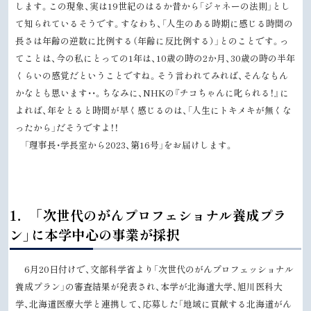
します。この現象、実は19世紀のはるか昔から「ジャネーの法則」とし
て知られているそうです。すなわち、「人生のある時期に感じる時間の
長さは年齢の逆数に比例する（年齢に反比例する）」とのことです。っ
てことは、今の私にとっての1年は、10歳の時の2か月、30歳の時の半年
くらいの感覚だということですね。そう言われてみれば、そんなもん
かなとも思います・・。ちなみに、NHKの『チコちゃんに叱られる！』に
よれば、年をとると時間が早く感じるのは、「人生にトキメキが無くな
ったから」だそうですよ！！
「理事長・学長室から2023、第16号」をお届けします。
ト
1． 「次世代のがんプロフェショナル養成プラ
ッ
ン」に本学中心の事業が採択
プ
に
6月20日付けで、文部科学省より「次世代のがんプロフェッショナル
戻
養成プラン」の審査結果が発表され、本学が北海道大学、旭川医科大
る
学、北海道医療大学と連携して、応募した「地域に貢献する北海道がん