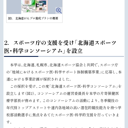
図1．北海道がんプロ養成プランの概要
ト
2．スポーツ庁の支援を受け「北海道スポーツ
ッ
医・科学コンソーシアム」を設立
プ
に
本学は、北海道、札幌市、北海道スポーツ協会と共同で、スポーツ庁
戻
の「地域におけるスポーツ医・科学サポート体制構築事業」に応募し、本
る
道における事業計画が採択されました。
この採択を受け、この度「北海道スポーツ医・科学コンソーシアム」を
設立します（図2）。コンソーシアムの運営委員長を本学の片寄保健医
療学部長が務めます。このコンソーシアムの活動により、冬季競技の
年代別トップアスリートや道内各地域の高い潜在的競技能力を持つ学
校部活動選手に焦点をあてたスポーツ医・科学的支援を行っていきま
す。