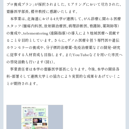
プロ養成プラン」が採択されました。ヒアリングにおいて尽力された、
齋藤医学部長、櫻井教授に感謝いたします。
本事業は、北海道における4大学が連携して、がん診療に関わる医療
スタッフ（腫瘍内科医、放射線治療医、病理診断医、看護師、薬剤師等）
の養成や、telementoring (遠隔指導）の導入により地域医療へ貢献す
ることを目的としています。さらに、ゲノム医療を担う専門医や遺伝
カウンセラーの養成や、分子標的治療薬・免疫治療薬などの開発・研究
に従事する人材育成も目指します。またYouTubeなどを用いた市民へ
の啓発活動も行います（図1）。
事業責任者は本学の齋藤医学部長になります。今後、本学の関係各
科・部署そして連携大学との協力により実質的な成果をあげていくこ
とが期待されます。