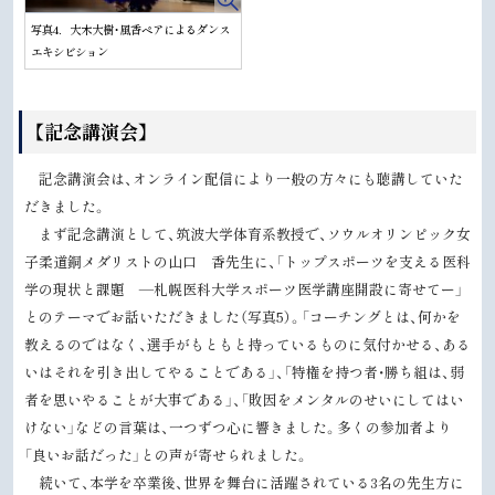
写真4．大木大樹・風香ペアによるダンス
エキシビション
【記念講演会】
記念講演会は、オンライン配信により一般の方々にも聴講していた
だきました。
まず記念講演として、筑波大学体育系教授で、ソウルオリンピック女
子柔道銅メダリストの山口 香先生に、「トップスポーツを支える医科
学の現状と課題 —札幌医科大学スポーツ医学講座開設に寄せてー」
とのテーマでお話いただきました（写真5）。「コーチングとは、何かを
教えるのではなく、選手がもともと持っているものに気付かせる、ある
いはそれを引き出してやることである」、「特権を持つ者・勝ち組は、弱
者を思いやることが大事である」、「敗因をメンタルのせいにしてはい
けない」などの言葉は、一つずつ心に響きました。多くの参加者より
「良いお話だった」との声が寄せられました。
続いて、本学を卒業後、世界を舞台に活躍されている3名の先生方に