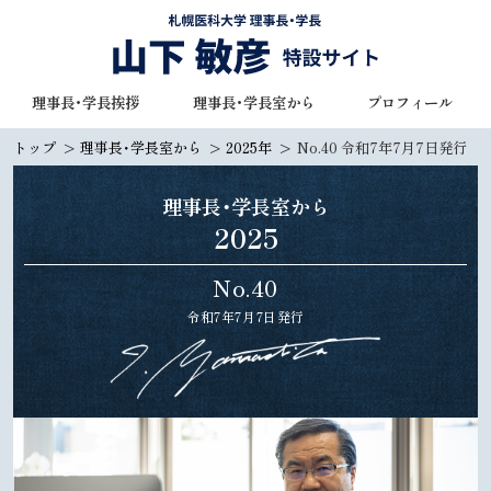
本
文
へ
札幌医科大学 理事長・学長
理事長・学長挨拶
理事長・学長室から
プロフィール
メ
山下 敏彦 特設サイト
ニ
トップ
理事長・学長室から
2025年
No.40 令和7年7月7日発行
ュ
ー
理事長・学長室から
へ
2025
No.40
令和7年7月7日発行