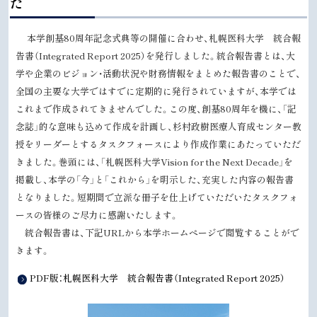
た
プ
に
本学創基80周年記念式典等の開催に合わせ、札幌医科大学 統合報
戻
告書（Integrated Report 2025）を発行しました。統合報告書とは、大
る
学や企業のビジョン・活動状況や財務情報をまとめた報告書のことで、
全国の主要な大学ではすでに定期的に発行されていますが、本学では
これまで作成されてきませんでした。この度、創基80周年を機に、「記
念誌」的な意味も込めて作成を計画し、杉村政樹医療人育成センター教
授をリーダーとするタスクフォースにより作成作業にあたっていただ
きました。巻頭には、「札幌医科大学Vision for the Next Decade」を
掲載し、本学の「今」と「これから」を明示した、充実した内容の報告書
となりました。短期間で立派な冊子を仕上げていただいたタスクフォ
ースの皆様のご尽力に感謝いたします。
統合報告書は、下記URLから本学ホームページで閲覧することがで
きます。
PDF版：札幌医科大学 統合報告書（Integrated Report 2025）