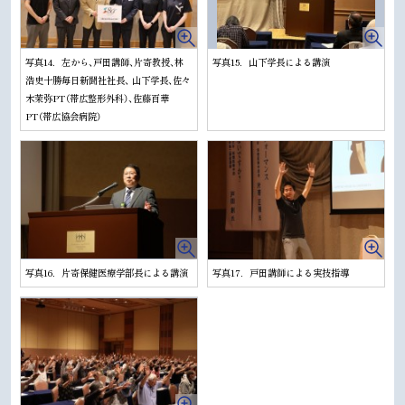
写真14．左から、戸田講師、片寄教授、林
写真15．山下学長による講演
浩史十勝毎日新聞社社長、 山下学長、佐々
木茉弥PT（帯広整形外科）、佐藤百華
PT（帯広協会病院）
写真16．片寄保健医療学部長による講演
写真17．戸田講師による実技指導