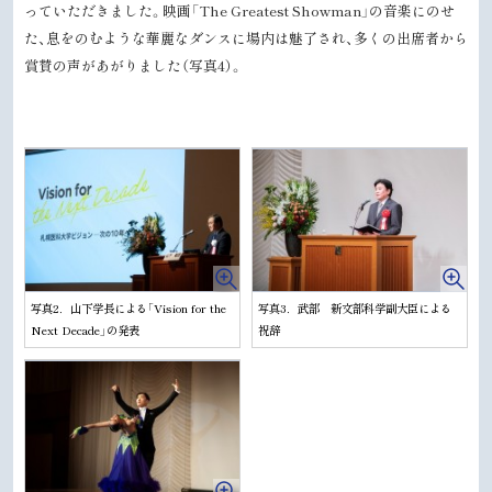
っていただきました。映画「The Greatest Showman」の音楽にのせ
た、息をのむような華麗なダンスに場内は魅了され、多くの出席者から
賞賛の声があがりました（写真4）。
写真2．山下学長による「Vision for the
写真3．武部 新文部科学副大臣による
Next Decade」の発表
祝辞