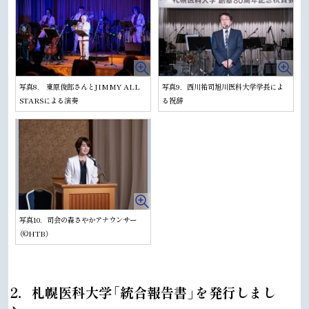
写真8. 東原俊郎さんとJIMMY ALL
写真9．西川祐司旭川医科大学学長によ
STARSによる演奏
る祝辞
写真10．司会の森さやかアナウンサー
（©HTB）
ト
2．札幌医科大学「統合報告書」を発行しまし
ッ