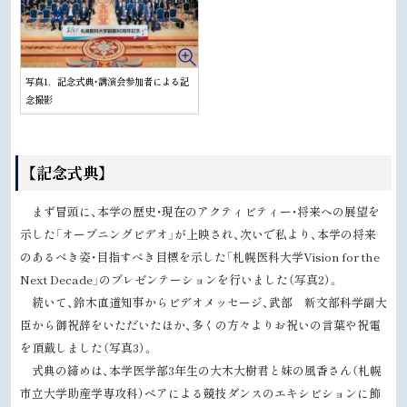
写真1．記念式典・講演会参加者による記
念撮影
ト
【記念式典】
ッ
まず冒頭に、本学の歴史・現在のアクティビティー・将来への展望を
プ
示した「オープニングビデオ」が上映され、次いで私より、本学の将来
に
のあるべき姿・目指すべき目標を示した「札幌医科大学Vision for the
戻
Next Decade」のプレゼンテーションを行いました（写真2）。
る
続いて、鈴木直道知事からビデオメッセージ、武部 新文部科学副大
臣から御祝辞をいただいたほか、多くの方々よりお祝いの言葉や祝電
を頂戴しました（写真3）。
式典の締めは、本学医学部3年生の大木大樹君と妹の風香さん（札幌
市立大学助産学専攻科）ペアによる競技ダンスのエキシビションに飾