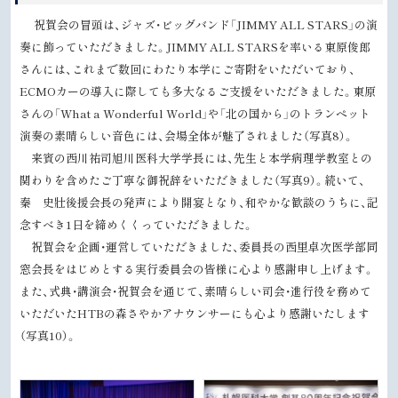
祝賀会の冒頭は、ジャズ・ビッグバンド「JIMMY ALL STARS」の演
奏に飾っていただきました。JIMMY ALL STARSを率いる東原俊郎
さんには、これまで数回にわたり本学にご寄附をいただいており、
ECMOカーの導入に際しても多大なるご支援をいただきました。東原
さんの「What a Wonderful World」や「北の国から」のトランペット
演奏の素晴らしい音色には、会場全体が魅了されました（写真8）。
来賓の西川祐司旭川医科大学学長には、先生と本学病理学教室との
関わりを含めたご丁寧な御祝辞をいただきました（写真9）。続いて、
秦 史壯後援会長の発声により開宴となり、和やかな歓談のうちに、記
念すべき1日を締めくくっていただきました。
祝賀会を企画・運営していただきました、委員長の西里卓次医学部同
窓会長をはじめとする実行委員会の皆様に心より感謝申し上げます。
また、式典・講演会・祝賀会を通じて、素晴らしい司会・進行役を務めて
いただいたHTBの森さやかアナウンサーにも心より感謝いたします
（写真10）。