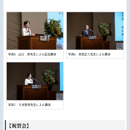
写真5．山口 香先生による記念講演
写真6．長尾正人先生による講演
写真7．久末智実先生による講演
【祝賀会】