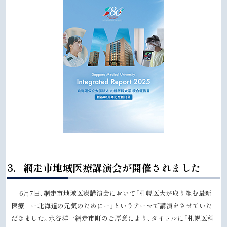
ト
3．網走市地域医療講演会が開催されました
ッ
プ
6月7日、網走市地域医療講演会において「札幌医大が取り組む最新
に
医療 ー北海道の元気のためにー」というテーマで講演をさせていた
戻
だきました。水谷洋一網走市町のご厚意により、タイトルに「札幌医科
る