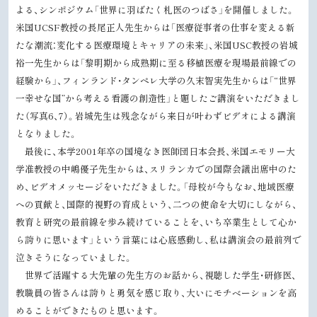
よる、シンポジウム「世界に羽ばたく札医のつばさ」を開催しました。
米国UCSF教授の長尾正人先生からは「医療従事者の仕事を変える新
たな潮流：変化する医療環境とキャリアの未来」、米国USC教授の岩城
裕一先生からは「黎明期から成熟期に至る移植医療を現場最前線での
経験から」、フィンランド・タンペレ大学の久末智実先生からは「“世界
一幸せな国”から考える看護の創造性」と題したご講演をいただきまし
た（写真6、7）。岩城先生は残念ながら来日が叶わずビデオによる講演
となりました。
最後に、本学2001年卒の国境なき医師団日本会長、米国エモリー大
学准教授の中嶋優子先生からは、スリランカでの国際会議出席中のた
め、ビデオメッセージをいただきました。「母校が今もなお、地域医療
への貢献と、国際的視野の育成という、二つの使命を大切にしながら、
教育と研究の最前線を歩み続けていることを、いち卒業生として心か
ら誇りに思います」という言葉には心底感動し、私は講演会の最前列で
泣きそうになっていました。
世界で活躍する大先輩の先生方のお話から、視聴した学生・研修医、
教職員の皆さんは誇りと勇気を感じ取り、大いにモチベーションを高
めることができたものと思います。