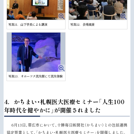
写真11．山下学長による講演
写真12．会場風景
写真13．オホーツク流氷館にて流氷体験
ト
4．かちまい・札幌医大医療セミナー「人生100
ッ
年時代を健やかに」が開催されました
プ
に
6月13日、帯広市において、十勝毎日新聞社（かちまい）との包括連携
戻
協定事業として、「かちまい・札幌医大医療セミナー」を開催しました。