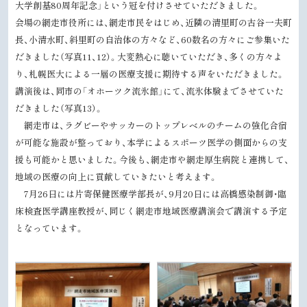
大学創基80周年記念」という冠を付けさせていただきました。
会場の網走市役所には、網走市民をはじめ、近隣の清里町の古谷一夫町
長、小清水町、斜里町の自治体の方々など、60数名の方々にご参集いた
だきました（写真11、12）。大変熱心に聴いていただき、多くの方々よ
り、札幌医大による一層の医療支援に期待する声をいただきました。
講演後は、同市の「オホーツク流氷館」にて、流氷体験までさせていた
だきました（写真13）。
網走市は、ラグビーやサッカーのトップレベルのチームの強化合宿
が可能な施設が整っており、本学によるスポーツ医学の側面からの支
援も可能かと思いました。今後も、網走市や網走厚生病院と連携して、
地域の医療の向上に貢献していきたいと考えます。
7月26日には片寄保健医療学部長が、9月20日には高橋感染制御・臨
床検査医学講座教授が、同じく網走市地域医療講演会で講演する予定
となっています。