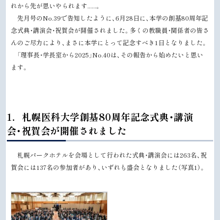
れから先が思いやられます......。
先月号のNo.39で告知したように、6月28日に、本学の創基80周年記
念式典・講演会・祝賀会が開催されました。多くの教職員・関係者の皆さ
んのご尽力により、まさに本学にとって記念すべき1日となりました。
「理事長・学長室から2025」No.40は、その報告から始めたいと思い
ます。
ト
1．札幌医科大学創基80周年記念式典・講演
ッ
会・祝賀会が開催されました
プ
に
札幌パークホテルを会場として行われた式典・講演会には263名、祝
戻
賀会には137名の参加者があり、いずれも盛会となりました（写真1）。
る