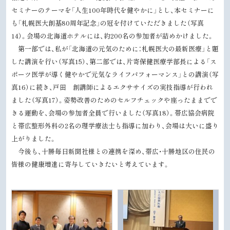
る
セミナーのテーマを「人生100年時代を健やかに」とし、本セミナーに
も「札幌医大創基80周年記念」の冠を付けていただきました（写真
14）。会場の北海道ホテルには、約200名の参加者が詰めかけました。
第一部では、私が「北海道の元気のために：札幌医大の最新医療」と題
した講演を行い（写真15）、第二部では、片寄保健医療学部長による「ス
ポーツ医学が導く健やかで元気なライフパフォーマンス」との講演（写
真16）に続き、戸田 創講師によるエクササイズの実技指導が行われ
ました（写真17）。姿勢改善のためのセルフチェックや座ったままでで
きる運動を、会場の参加者全員で行いました（写真18）。帯広協会病院
と帯広整形外科の2名の理学療法士も指導に加わり、会場は大いに盛り
上がりました。
今後も、十勝毎日新聞社様との連携を深め、帯広・十勝地区の住民の
皆様の健康増進に寄与していきたいと考えています。