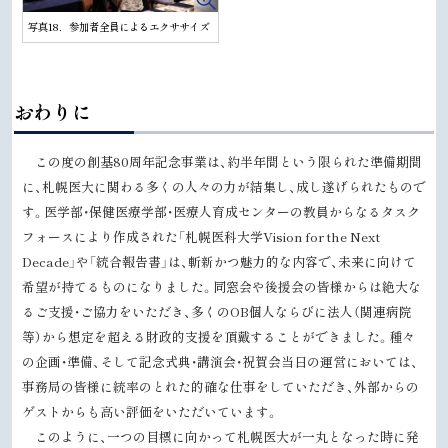
写真18．参加者全員によるエクササイズ
ト
おわりに
ッ
プ
この度の創基80周年記念事業は、約半年間という限られた準備期間
に
に、札幌医大に関わる多くの人々の力が結集し、成し遂げられたもので
戻
す。医学部・保健医療学部・医療人育成センターの教員からなるタスク
る
フォースにより作成された「札幌医科大学Vision for the Next
Decade」や「統合報告書」は、斬新かつ魅力的な内容で、未来に向けて
希望が持てるものになりました。同窓会や後援会の皆様からは絶大な
るご支援・ご協力をいただき、多くのOB個人ならびに法人（関連病院
等）から想定を超える財政的支援を頂戴することができました。種々
の企画・準備、そして記念式典・講演会・祝賀会当日の運営においては、
事務局の皆様に統率のとれた的確な仕事をしていただき、外部からの
ゲストからも高い評価をいただいています。
このように、一つの目標に向かって札幌医大が一丸となった時に発