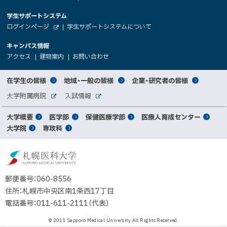
イ
へ
大
学生サポートシステム
メ
ト
（
ログインページ
学生サポートシステムについて
ニ
学
新
情
外
部
規
ュ
キャンパス情報
関
サ
ウ
報
ー
イ
（
（
（
ィ
アクセス
建物案内
お問い合わせ
ト
新
新
新
係
ン
へ
規
規
規
ド
サ
ウ
ウ
ウ
者
ウ
対
在学生の皆様
地域・一般の皆様
企業・研究者の皆様
ィ
ィ
ィ
で
イ
象
ン
ン
ン
開
向
関
大学附属病院
入試情報
ド
ド
ド
き
外
外
者
連
ウ
ウ
ウ
ま
ト
け
部
部
メ
で
で
で
大学概要
医学部
保健医療学部
医療人育成センター
す
サ
サ
別
サ
開
開
開
）
イ
イ
マ
大学院
専攻科
イ
き
き
き
メ
ト
ト
イ
ま
ま
ま
ン
ッ
ニ
す
す
す
ト
北
）
）
）
メ
ュ
プ
海
ニ
ー
道
郵便番号：060-8556
ュ
公
住所：札幌市中央区南1条西17丁目
立
ー
電話番号：011-611-2111（代表）
大
学
© 2011 Sapporo Medical University All Rights Reserved.
法