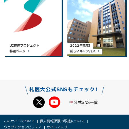
UI推進プロジェクト
2022年完成！
特設ページ
新しいキャンパス
札医大公式SNSもチェック！
公式SNS一覧
本
サ
このサイトについて
個人情報保護の取組について
文
ウェブアクセシビリティ
サイトマップ