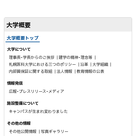
ア
e
E
b
で
o
送
大学概要
o
る
k
大学概要トップ
シ
ェ
大学について
ア
理事長・学長からのご挨拶
建学の精神・理念等
札幌医科大学における三つのポリシー
沿革
大学組織
内部質保証に関する取組
法人情報
教育情報の公表
情報発信
広報・プレスリリース・メディア
施設整備について
キャンパスが生まれ変わりました
その他の情報
その他公開情報
写真ギャラリー