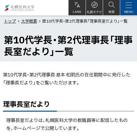
本
札
文
幌
札医大ナビ
サ
LANG
検索
MENU
イ
ト
へ
医
トップ
大学概要
第10代学長・第2代理事長「理事長室だより」一覧
内
メ
科
第10代学長・第2代理事長「理事
ニ
大
ュ
学
長室だより」一覧
ー
へ
第10代学長・第2代理事長 島本 和明氏の在任期間中に発行した
「理事長だより」をご覧いただけます。
ペ
理事長室だより
ー
ト
ジ
ッ
内
プ
理事長室だよりは、札幌医科大学の教職員等に配信したもの
目
に
を、ホームページで公開しています。
次
戻