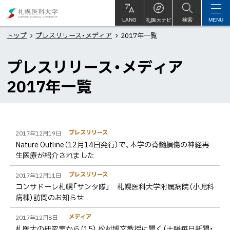
本
札
文
幌
札医大ナビ
サ
LANG
検索
MENU
イ
ト
へ
医
トップ
プレスリリース・メディア
2017年一覧
内
メ
科
プレスリリース・メディア
ニ
大
ュ
学
2017年一覧
ー
へ
ペ
一
プレスリリース
2017年12月19日
ー
Nature Outline（12月14日発行）で、本学の脊髄損傷の神経再
覧
ジ
生医療が紹介されました
内
プレスリリース
2017年12月11日
目
コンサドーレ札幌「サンタ隊」 札幌医科大学附属病院（小児科
次
病棟）訪問のお知らせ
一
メディア
2017年12月8日
覧
札医大の研究室から（15） 松村博文教授に聞く（十勝毎日新聞・