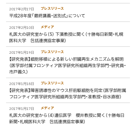
プレスリリース
2017年2月17日
平成28年度「最終講義・送別式」について
メディア
2017年2月10日
札医大の研究室から（5） 下濱教授に聞く（十勝毎日新聞・札幌
医科大学 包括連携協定事業）
プレスリリース
2017年1月19日
【研究発表】細胞移植による新しい肝臓再生メカニズムを解明
（医学部付属フロンティア医学研究所組織再生学部門・研究員・
市戸義久）
プレスリリース
2017年1月18日
【研究発表】障害誘導性のマウス肝前駆細胞を同定（医学部附属
フロンティア医学研究所組織再生学部門・准教授・谷水直樹）
メディア
2017年1月17日
札医大の研究室から（4）遺伝医学 櫻井教授に聞く（十勝毎日
新聞・札幌医科大学 包括連携協定事業）