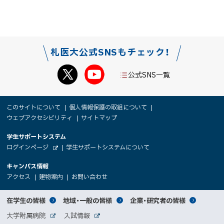
札医大公式SNSもチェック！
公式SNS一覧
本
サ
このサイトについて
個人情報保護の取組について
文
ウェブアクセシビリティ
サイトマップ
イ
へ
大
学生サポートシステム
メ
ト
（
ログインページ
学生サポートシステムについて
ニ
学
新
情
外
部
規
ュ
キャンパス情報
関
サ
ウ
報
ー
イ
（
（
（
ィ
アクセス
建物案内
お問い合わせ
ト
新
新
新
係
ン
へ
規
規
規
ド
サ
ウ
ウ
ウ
者
ウ
対
在学生の皆様
地域・一般の皆様
企業・研究者の皆様
ィ
ィ
ィ
で
イ
象
ン
ン
ン
開
向
関
大学附属病院
入試情報
ド
ド
ド
き
外
外