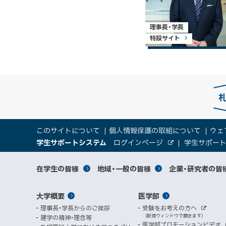
理事長・学長
特設サイト
本
サ
このサイトについて
個人情報保護の取組について
ウェ
文
（
大
学生サポートシステム
ログインページ
学生サポー
イ
へ
外
新
部
規
学
メ
サ
ト
サ
対
在学生の皆様
地域・一般の皆様
企業・研究者の皆
ウ
イ
ニ
ィ
ト
関
象
情
ュ
イ
ン
メ
大学概要
医学部
ド
係
者
ー
報
ト
ウ
理事長・学長からのご挨拶
受験をお考えの方へ
へ
イ
別
で
者
外
（新規ウィンドウで開きます）
建学の精神・理念等
部
マ
開
ン
メ
医学部プロモーションビデオ