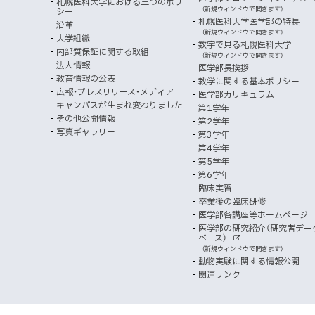
サ
札幌医科大学における三つのポリ
き
向
イ
（新規ウィンドウで開きます）
シー
メ
ニ
ト
ッ
ま
札幌医科大学医学部の特長
沿革
す
け
（新規ウィンドウで開きます）
ニ
ュ
大学組織
数字で見る札幌医科大学
プ
）
内部質保証に関する取組
ュ
ー
（新規ウィンドウで開きます）
法人情報
医学部長挨拶
ー
教育情報の公表
教学に関する基本ポリシー
広報・プレスリリース・メディア
医学部カリキュラム
キャンパスが生まれ変わりました
第1学年
その他公開情報
第2学年
写真ギャラリー
第3学年
第4学年
第5学年
第6学年
臨床実習
卒業後の臨床研修
医学部各講座等ホームページ
医学部の研究紹介（研究者デー
ベース）
外
（新規ウィンドウで開きます）
部
動物実験に関する情報公開
サ
イ
関連リンク
ト