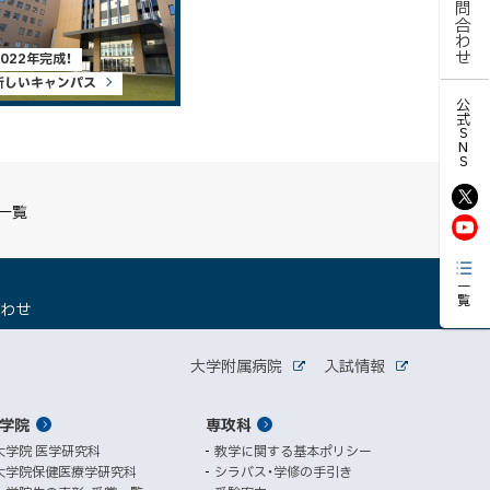
お問合わせ
2022年完成！
新しいキャンパス
公式SNS
S一覧
一覧
（
合わせ
新
規
関
ウ
大学附属病院
入試情報
外
外
ィ
連
部
部
ン
サ
サ
学院
ド
専攻科
サ
イ
イ
ト
ト
ウ
大学院 医学研究科
教学に関する基本ポリシー
イ
で
大学院保健医療学研究科
シラバス・学修の手引き
開
ト