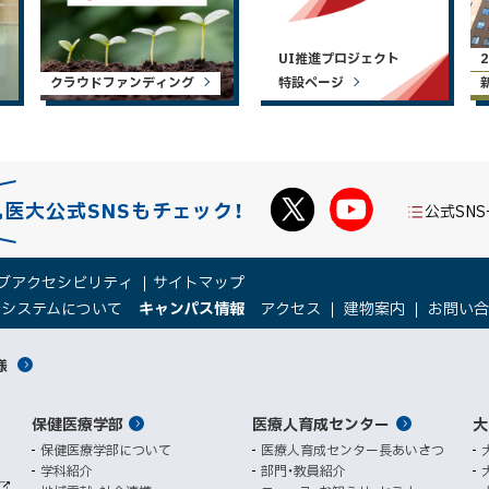
UI推進プロジェクト
クラウドファンディング
特設ページ
札医大公式SNSもチェック！
公式SN
ブアクセシビリティ
サイトマップ
（
（
トシステムについて
キャンパス情報
アクセス
建物案内
お問い
新
新
規
規
様
ウ
ウ
ィ
ィ
ン
ン
保健医療学部
医療人育成センター
ド
ド
大
ウ
ウ
保健医療学部について
医療人育成センター長あいさつ
で
で
学科紹介
部門・教員紹介
開
開