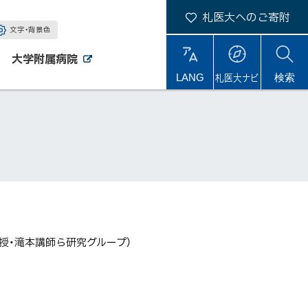
札医大へのご寄附
文字・背景色
大学附属病院
外
外
札医大ナビ
サ
LANG
検索
部
部
サ
サ
イ
イ
イ
ト
ト
ト
内
授・滝本講師ら研究グループ）