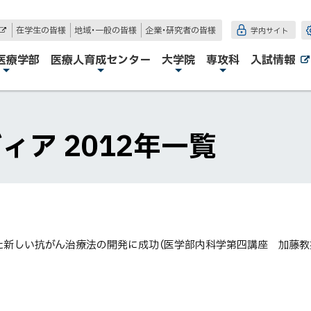
在学生の皆様
地域・一般の皆様
企業・研究者の皆様
学内サイト
外
部
サ
医療学部
医療人育成センター
大学院
専攻科
入試情報
イ
ト
ィア 2012年一覧
た新しい抗がん治療法の開発に成功（医学部内科学第四講座 加藤教