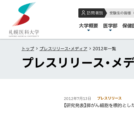
本
本
札
文
文
幌
訪問者別
受験生の皆様
へ
へ
医
メ
大学概要
医学部
保健
メ
戻
科
イ
ニ
る
大
ン
ュ
メ
学
トップ
プレスリリース・メディア
2012年一覧
メ
ー
ニ
プレスリリース・メデ
ニ
へ
ュ
ュ
ー
ー
へ
戻
ペ
一
一
る
プレスリリース
2012年7月13日
ー
覧
ペ
覧
【研究発表】膵がん細胞を標的とし
ジ
ー
内
ジ
目
の
次