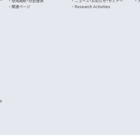
地域貢献・社会連携
ニュース・お知らせ・セミナー
外
き
き
関連ページ
Research Activities
部
ま
ま
サ
イ
す
す
ト
）
）
タ