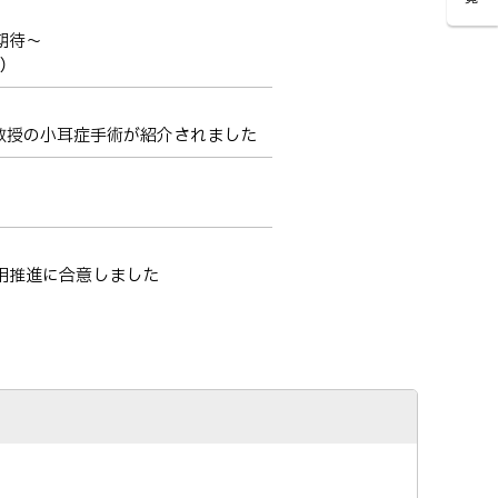
期待～
）
柳教授の小耳症手術が紹介されました
用推進に合意しました