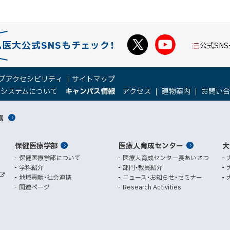
札医大公式SNSもチェック！
公式SN
ブアクセシビリティ
サイトマップ
（
（
トシステムについて
キャンパス情報
アクセス
建物案内
お問い
新
新
規
規
様
ウ
ウ
ィ
ィ
ン
ン
保健医療学部
医療人育成センター
ド
ド
大
ウ
ウ
保健医療学部について
医療人育成センター長あいさつ
で
で
学科紹介
部門・教員紹介
開
開
地域貢献・社会連携
ニュース・お知らせ・セミナー
外
き
き
関連ページ
Research Activities
部
ま
ま
サ
イ
す
す
ト
）
）