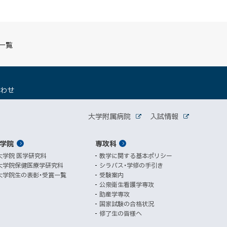
S一覧
（
合わせ
新
規
関
ウ
大学附属病院
入試情報
外
外
ィ
連
部
部
ン
サ
サ
学院
ド
専攻科
サ
イ
イ
ト
ト
ウ
大学院 医学研究科
教学に関する基本ポリシー
イ
で
大学院保健医療学研究科
シラバス・学修の手引き
開
ト
大学院生の表彰・受賞一覧
受験案内
き
公衆衛生看護学専攻
ま
助産学専攻
す
国家試験の合格状況
）
修了生の皆様へ