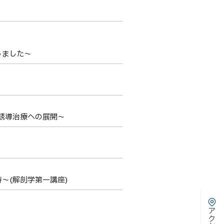
しました～
誘導治療への展開～
〜(解剖学第一講座)
アクセス