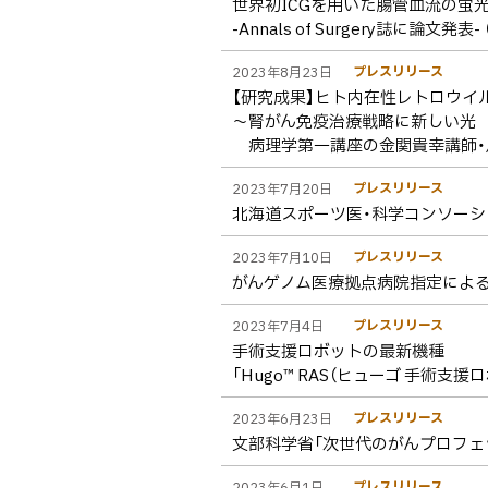
世界初ICGを用いた腸管血流の蛍
-Annals of Surgery誌に論
プレスリリース
2023年8月23日
【研究成果】ヒト内在性レトロウ
～腎がん免疫治療戦略に新しい光
病理学第一講座の金関貴幸講師・
プレスリリース
2023年7月20日
北海道スポーツ医・科学コンソーシ
プレスリリース
2023年7月10日
がんゲノム医療拠点病院指定による
プレスリリース
2023年7月4日
手術支援ロボットの最新機種
「Hugo™ RAS（ヒューゴ 手術
プレスリリース
2023年6月23日
文部科学省「次世代のがんプロフェ
プレスリリース
2023年6月1日