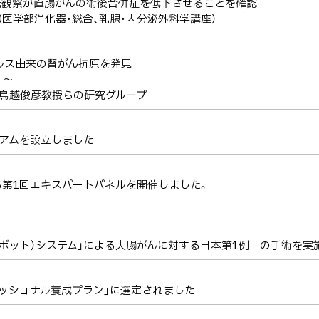
光観察が直腸がんの術後合併症を低下させることを確認
文発表- （医学部消化器・総合、乳腺・内分泌外科学講座）
イルス由来の腎がん抗原を発見
 ～
鳥越俊彦教授らの研究グループ
アムを設立しました
第1回エキスパートパネルを開催しました。
支援ロボット）システム」による大腸がんに対する日本第1例目の手術を実
ッショナル養成プラン」に選定されました