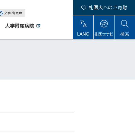
札医大へのご寄附
文字・背景色
大学附属病院
外
外
札医大ナビ
サ
LANG
検索
部
部
サ
サ
イ
イ
イ
ト
ト
ト
内