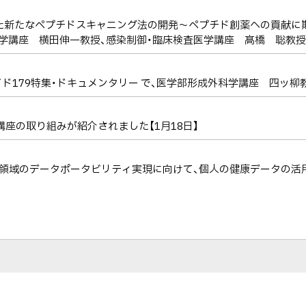
した新たなペプチドスキャニング法の開発～ペプチド創薬への貢献に
学講座 横田伸一教授、感染制御・臨床検査医学講座 髙橋 聡教授
ワイド179特集・ドキュメンタリー で、医学部形成外科学講座 四ッ
講座の取り組みが紹介されました【1月18日】
ア領域のデータポータビリティ実現に向けて、個人の健康データの活