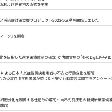
手術および世界初の術式を実施
ルス感染症対策支援プロジェクト2023の活動を開始しました
マーク』を制定
を目指した遠隔医療体制の確立」が内閣官房の「冬のDigi田甲子園
ミックによる日本人炎症性腸疾患患者の不安と行動変化を解明
本邦の炎症性腸疾患患者が感じた不安や行動変容に関するアンケート調査（
T細胞分化を制御する仕組みの解明～自己免疫疾患の新規治療薬候
真聡講師)