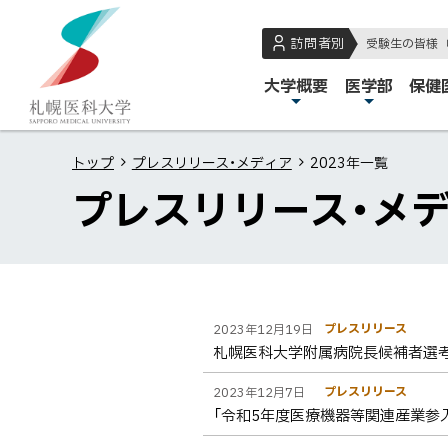
本
本
札
文
文
幌
訪問者別
受験生の皆様
へ
へ
医
メ
大学概要
医学部
保健
メ
戻
科
イ
ニ
る
大
ン
ュ
メ
学
トップ
プレスリリース・メディア
2023年一覧
メ
ー
ニ
プレスリリース・メデ
ニ
へ
ュ
ュ
ー
ー
へ
戻
ペ
一
一
る
プレスリリース
2023年12月19日
ー
覧
ペ
覧
札幌医科大学附属病院長候補者選
ジ
ー
内
プレスリリース
2023年12月7日
ジ
「令和5年度医療機器等関連産業参
目
の
次