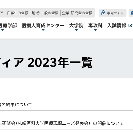
在学生の皆様
地域・一般の皆様
企業・研究者の皆様
学内サイト
外
部
サ
医療学部
医療人育成センター
大学院
専攻科
入試情報
イ
ト
ィア 2023年一覧
考の結果について
入研修会（札幌医科大学医療現場ニーズ発表会）」の開催について