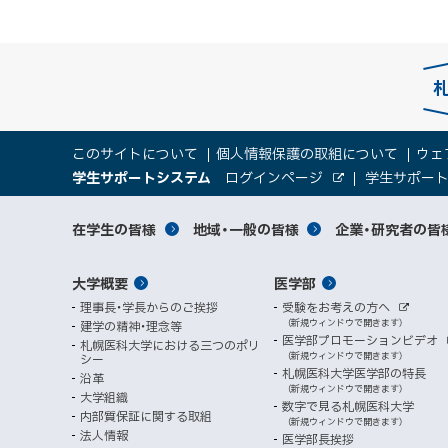
本
サ
このサイトについて
個人情報保護の取組について
ウェ
文
（
大
学生サポートシステム
ログインページ
学生サポー
イ
へ
外
新
部
規
学
メ
サ
ト
サ
対
在学生の皆様
地域・一般の皆様
企業・研究者の皆
ウ
イ
ニ
ィ
ト
関
象
情
ュ
イ
ン
メ
大学概要
医学部
ド
係
者
ー
報
ト
ウ
理事長・学長からのご挨拶
受験をお考えの方へ
へ
イ
別
で
者
外
（新規ウィンドウで開きます）
建学の精神・理念等
部
マ
開
ン
メ
医学部プロモーションビデオ
サ
札幌医科大学における三つのポリ
き
向
イ
（新規ウィンドウで開きます）
シー
メ
ニ
ト
ッ
ま
札幌医科大学医学部の特長
沿革
す
け
（新規ウィンドウで開きます）
ニ
ュ
大学組織
数字で見る札幌医科大学
プ
）
内部質保証に関する取組
ュ
ー
（新規ウィンドウで開きます）
法人情報
医学部長挨拶