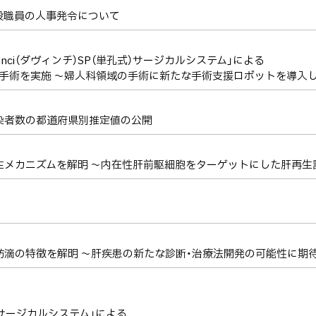
役職員の人事発令について
inci（ダヴィンチ）SP（単孔式）サージカルシステム」による
手術を実施 ～婦人科領域の手術に新たな手術支援ロボットを導入
染者数の都道府県別推定値の公開
生メカニズムを解明 ～内在性肝前駆細胞をターゲットにした肝再生
肪滴の特徴を解明 ～肝疾患の新たな診断・治療法開発の可能性に期待
孔式）サージカルシステム」による