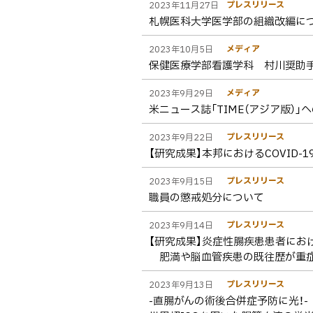
プレスリリース
2023年11月27日
ト
札幌医科大学医学部の組織改編に
ッ
プ
メディア
2023年10月5日
保健医療学部看護学科 村川奨助
へ
戻
メディア
2023年9月29日
る
米ニュース誌「TIME（アジア版）
プレスリリース
2023年9月22日
【研究成果】本邦におけるCOVID
プレスリリース
2023年9月15日
職員の懲戒処分について
プレスリリース
2023年9月14日
【研究成果】炎症性腸疾患患者における
肥満や脳血管疾患の既往歴が重症
プレスリリース
2023年9月13日
-直腸がんの術後合併症予防に光！-