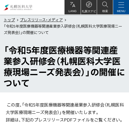
本
札
文
幌
札医大ナビ
サ
LANG
検索
MENU
イ
ト
へ
医
トップ
プレスリリース・メディア
内
「令和5年度医療機器等関連産業参入研修会（札幌医科大学医療現場ニー
メ
科
ズ発表会）」の開催について
ニ
大
ュ
学
「令和5年度医療機器等関連産
ー
業参入研修会（札幌医科大学医
へ
療現場ニーズ発表会）」の開催に
ついて
この度、「令和5年度医療機器等関連産業参入研修会（札幌医科
大学医療現場ニーズ発表会）」を開催いたします。
詳細は、下記のプレスリリースPDFファイルをご覧ください。