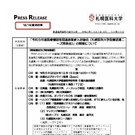
ト
ッ
プ
に
戻
る