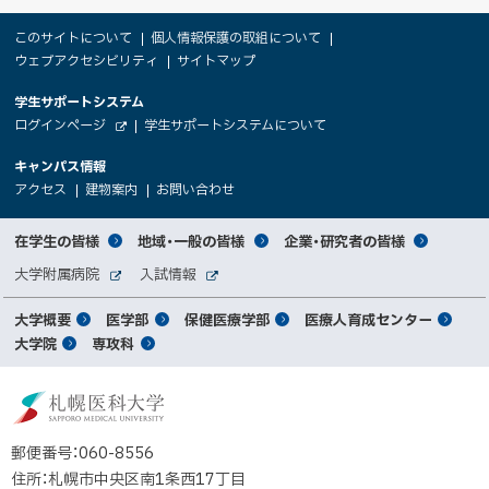
本
サ
このサイトについて
個人情報保護の取組について
文
ウェブアクセシビリティ
サイトマップ
イ
へ
大
学生サポートシステム
メ
ト
（
ログインページ
学生サポートシステムについて
ニ
学
新
情
外
部
規
ュ
キャンパス情報
関
サ
ウ
報
ー
イ
（
（
（
ィ
アクセス
建物案内
お問い合わせ
ト
新
新
新
係
ン
へ
規
規
規
ド
サ
ウ
ウ
ウ
者
ウ
対
在学生の皆様
地域・一般の皆様
企業・研究者の皆様
ィ
ィ
ィ
で
イ
象
ン
ン
ン
開
向
関
大学附属病院
入試情報
ド
ド
ド
き
外
外
者
連
ウ
ウ
ウ
ま
ト
け
部
部
メ
で
で
で
大学概要
医学部
保健医療学部
医療人育成センター
す
サ
サ
別
サ
開
開
開
）
イ
イ
マ
大学院
専攻科
イ
き
き
き
メ
ト
ト
イ
ま
ま
ま
ン
ッ
ニ
す
す
す
ト
北
）
）
）
メ
ュ
プ
海
ニ
ー
道
郵便番号：060-8556
ュ
公
住所：札幌市中央区南1条西17丁目
立