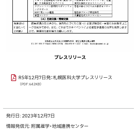
プレスリリース
R5年12月7日発：札幌医科大学プレスリリース
（PDF:642KB）
ト
発行日:
2023年12月7日
ッ
情報発信元
附属産学・地域連携センター
プ
に