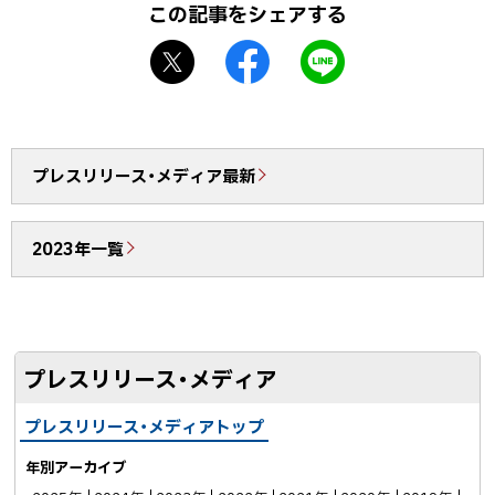
この記事をシェアする
戻
X
f
L
る
シ
a
I
ェ
c
N
ア
e
E
b
で
プレスリリース・メディア最新
o
送
o
る
2023年一覧
k
シ
ェ
ア
プレスリリース・メディア
プレスリリース・メディアトップ
年別アーカイブ