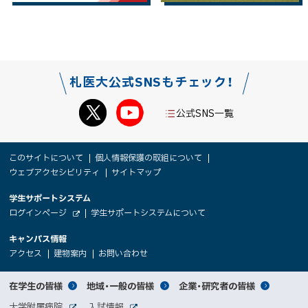
札医大公式SNSもチェック！
公式SNS一覧
本
サ
このサイトについて
個人情報保護の取組について
文
ウェブアクセシビリティ
サイトマップ
イ
へ
大
学生サポートシステム
メ
ト
（
ログインページ
学生サポートシステムについて
ニ
学
新
情
外
部
規
ュ
キャンパス情報
関
サ
ウ
報
ー
イ
（
（
（
ィ
アクセス
建物案内
お問い合わせ
ト
新
新
新
係
ン
へ
規
規
規
ド
サ
ウ
ウ
ウ
者
ウ
対
在学生の皆様
地域・一般の皆様
企業・研究者の皆様
ィ
ィ
ィ
で
イ
象
ン
ン
ン
開
向
関
大学附属病院
入試情報