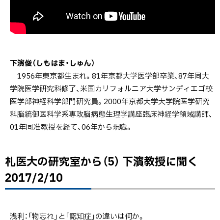
下濱俊（しもはま・しゅん）
1956年東京都生まれ。81年京都大学医学部卒業、87年同大
学院医学研究科修了、米国カリフォルニア大学サンディエゴ校
医学部神経科学部門研究員。2000年京都大学大学院医学研究
科脳統御医科学系専攻脳病態生理学講座臨床神経学領域講師、
01年同准教授を経て、06年から現職。
札医大の研究室から（5） 下濱教授に聞く
ト
ッ
2017/2/10
プ
に
戻
浅利：「物忘れ」と「認知症」の違いは何か。