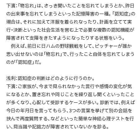
る
下濱：「物忘れ」は、さっき聞いたことを忘れてしまうとか、昨日
の出来事を忘れてしまうといった記憶障害の一種。「認知症」の
場合は、それに加えて洋服を着られなったり、計画を立てて実
行・決断といった社会生活を営む上で必要な複数の認知機能が
障害されて支障をきたすようになったりする状態をいう。
例えば、前日に日ハムの野球観戦をして、ピッチャーが誰か
思い出せないのは「物忘れ」で、行ったこと自体を忘れてしまう
のが「認知症」だ。
浅利：認知症の判断はどのように行うのか。
下濱：ご家族が、今まで見られなかった言行や感情の変化が気
になるとか、置き忘れや同じことを繰り返し聞くといったこと
が多くなり、心配して受診するケースが多い。診断では、例えば
今日の年月日を言ってもらう、3つの言葉を挙げて別の会話を
挟んで再度質問する、などといった簡単な神経心理テストを行
い、見当識や記銘力が障害されていないかを診る。