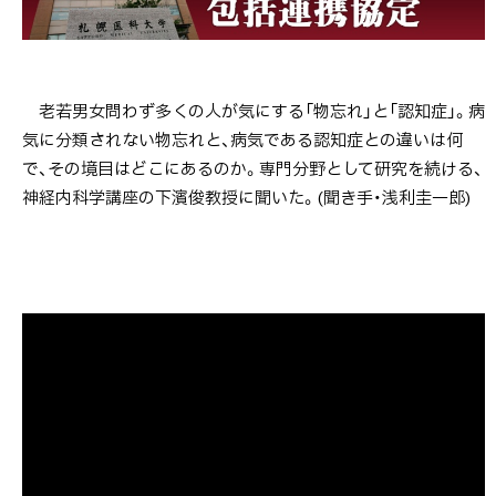
次
札医大の研
究室から
（5） 下濱教
老若男女問わず多くの人が気にする「物忘れ」と「認知症」。病
授に聞く
気に分類されない物忘れと、病気である認知症との違いは何
2017/2/10
で、その境目はどこにあるのか。専門分野として研究を続ける、
神経内科学講座の下濱俊教授に聞いた。(聞き手・浅利圭一郎)
ト
ッ
プ
に
戻
る