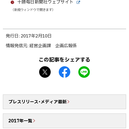
十勝毎日新聞社ウェブサイト
外
（新規ウィンドウで開きます）
部
サ
イ
ト
ト
発行日:
2017年2月10日
ッ
情報発信元
経営企画課 企画広報係
プ
に
この記事をシェアする
戻
X
f
L
る
シ
a
I
ェ
c
N
ア
e
E
b
で
プレスリリース・メディア最新
o
送
o
る
2017年一覧
k