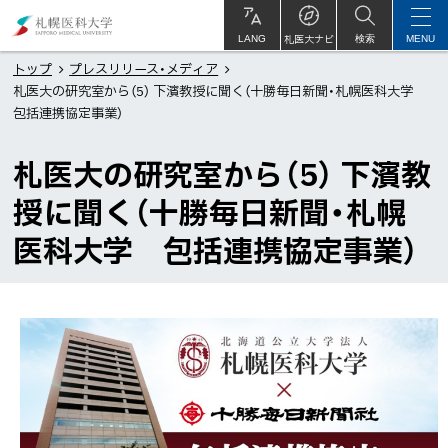
本
札
文
幌
札医大ナビ
サ
LANG
検索
MENU
イ
ト
へ
医
トップ
プレスリリース・メディア
内
札医大の研究室から（5） 下濱教授に聞く（十勝毎日新聞・札幌医科大学
メ
科
包括連携協定事業）
ニ
大
ュ
学
札医大の研究室から（5） 下濱教
ー
授に聞く（十勝毎日新聞・札幌
へ
医科大学 包括連携協定事業）
ペ
ー
ジ
内
目