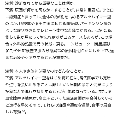
浅利：診断されてから重要なことは何か。
下濱：原因が何かを明らかにすることが、非常に重要だ。ひと口
に認知症と言っても、全体の約6割を占めるアルツハイマー型
のほか、脳梗塞や脳出血後に起こる血管型、パーキンソン病の
ような症状をきたすレビ－小体型など幾つかある。ほかに、転
倒して数か月たって物忘れ症状が出るケースもあるが、この場
合は外科的処置で元の状態に戻る。コンピューター断層撮影
（CT）やMRI検査で脳の形態異常の原因を明らかにした上で、適
切な治療やケアをすることが重要だ。
浅利：本人や家族に必要なのはどんなことか。
下濱：アルツハイマー型をはじめ認知症は、現代医学でも完治
や進行を食い止めることは難しいが、早期の診断と発見により
投薬などで進行を抑制することが可能になっている。また、脳
血管障害や糖尿病、高血圧といった生活習慣病を合併している
と進行を早めるので、それらの治療や適度な運動、食事の見直
しも有効だ。