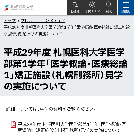
本
札
文
幌
札医大ナビ
サ
LANG
検索
MENU
イ
ト
へ
医
トップ
プレスリリース・メディア
内
平成29年度 札幌医科大学医学部第1学年「医学概論・医療総論1」矯正施設
メ
科
（札幌刑務所）見学の実施について
ニ
大
ュ
学
平成29年度 札幌医科大学医学
ー
部第1学年「医学概論・医療総論
へ
1」矯正施設（札幌刑務所）見学
の実施について
詳細については、添付の資料をご覧ください。
平成29年度 札幌医科大学医学部第1学年「医学概論・医
療総論1」矯正施設（札幌刑務所）見学の実施について