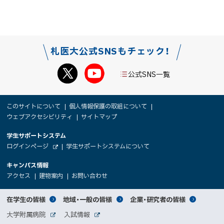
札医大公式SNSもチェック！
公式SNS一覧
本
サ
このサイトについて
個人情報保護の取組について
文
ウェブアクセシビリティ
サイトマップ
イ
へ
大
学生サポートシステム
メ
ト
（
ログインページ
学生サポートシステムについて
ニ
学
新
情
外
部
規
ュ
キャンパス情報
関
サ
ウ
報
ー
イ
（
（
（
ィ
アクセス
建物案内
お問い合わせ
ト
新
新
新
係
ン
へ
規
規
規
ド
サ
ウ
ウ
ウ
者
ウ
対
在学生の皆様
地域・一般の皆様
企業・研究者の皆様
ィ
ィ
ィ
で
イ
象
ン
ン
ン
開
向
関
大学附属病院
入試情報
ド
ド
ド
き
外
外