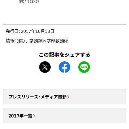
（PDF:381KB）
ト
発行日:
2017年10月13日
ッ
情報発信元
学務課医学部教務係
プ
に
この記事をシェアする
戻
X
f
L
る
シ
a
I
ェ
c
N
ア
e
E
b
で
プレスリリース・メディア最新
o
送
o
る
2017年一覧
k
シ