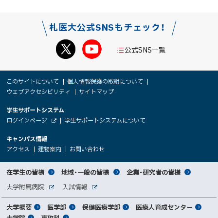
札医大公式SNSもチェック！
公式SNS一覧
本
サ
このサイトについて
個人情報保護の取組について
文
ウェブアクセシビリティ
サイトマップ
イ
へ
大
学生サポートシステム
メ
ト
（
ログインページ
学生サポートシステムについて
ニ
学
新
情
外
部
規
ュ
キャンパス情報
関
サ
ウ
報
ー
イ
（
（
（
ィ
アクセス
建物案内
お問い合わせ
ト
新
新
新
係
ン
へ
規
規
規
ド
サ
ウ
ウ
ウ
者
ウ
対
在学生の皆様
地域・一般の皆様
企業・研究者の皆様
ィ
ィ
ィ
で
イ
象
ン
ン
ン
開
向
関
大学附属病院
入試情報
ド
ド
ド
き
外
外
者
連
ウ
ウ
ウ
ま
ト
け
部
部
メ
で
で
で
大学概要
医学部
保健医療学部
医療人育成センター
す
サ
サ
別
サ
開
開
開
）
イ
イ
大学院
専攻科