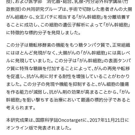
授）、および医学部 消化器・総合、乳腺・内分泌外科学講座（竹
目
政教授）の共同研究グループは、手術で切除した患者さんの大腸
次
がん組織から、女王バチに相当する「がん幹細胞」を分離培養す
＜
ることに成功し、この細胞の遺伝子解析によって「がん幹細胞」
研
に特徴的な標的分子を発見しました。
究
この分子は糖転移酵素の機能をもつ糖タンパク質で、正常組織
の
にはほとんど発現がなく、大腸がんの「がん幹細胞」には高レベ
概
ルに発現していました。この分子は「がん幹細胞」の表面タンパ
要
ク質に特殊な糖鎖を付加することによって、がんの再発や転移
と
を促進し、抗がん剤に対する耐性を増強していることがわかり
成
ました。この分子の発現や機能を抑制すると、がん細胞の腫瘍
果
を作る能力が減弱し、抗がん剤の効果が高まることから、「がん
＞
幹細胞」を狙い撃ちする治療において最適の標的分子であると
考えられます。
＜
研
本研究成果は、国際科学誌Oncotargetに、2017年11月21日に
究
オンライン版で発表されました。
の