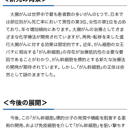
の
ッ
展
プ
大腸がんは世界中で最も患者数の多いがんの1つで、日本で
開
に
は部位別がん死亡率において男性の第3位、女性の第1位を占め
＞
戻
ており、年々増加傾向にあります。大腸がんの治療としてさま
る
ざまな化学療法が開発されていますが、再発・転移を来した進
<
行大腸がんに対する効果は限定的です。近年、がん細胞の女王
掲
バチに相当する「がん幹細胞」の存在が治療抵抗性の主要な要
載
因であることがわかり、がん幹細胞を標的とする新たな治療法
論
の開発が期待されています。しかし、「がん幹細胞」の正体は依
文
然として謎のままでした。
＞
＜
＜今後の展開＞
ト
本
ッ
件
プ
今後、この「がん幹細胞」標的分子の発現や機能を阻害する薬
に
に
剤の開発、および免疫細胞を介して「がん幹細胞」を狙い撃ちす
関