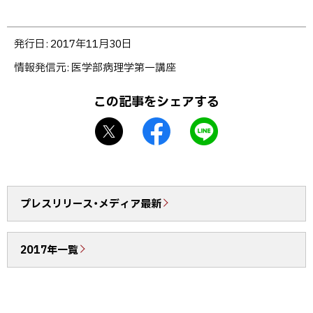
ト
発行日:
2017年11月30日
ッ
情報発信元
医学部病理学第一講座
プ
に
この記事をシェアする
戻
X
f
L
る
シ
a
I
ェ
c
N
ア
e
E
b
で
プレスリリース・メディア最新
o
送
o
る
2017年一覧
k
シ
ェ
ア