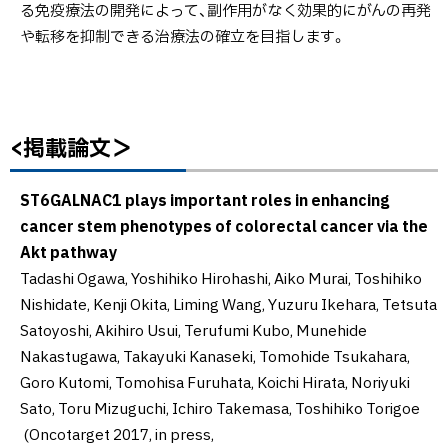
戻
る免疫療法の開発によって、副作用がなく効果的にがんの再発
す
る
や転移を抑制できる治療法の確立を目指します。
る
お
問
い
合
<掲載論文＞
ト
わ
ッ
せ
プ
ST6GALNAC1 plays important roles in enhancing
先
に
cancer stem phenotypes of colorectal cancer via the
＞
戻
Akt pathway
る
Tadashi Ogawa, Yoshihiko Hirohashi, Aiko Murai, Toshihiko
Nishidate, Kenji Okita, Liming Wang, Yuzuru Ikehara, Tetsuta
Satoyoshi, Akihiro Usui, Terufumi Kubo, Munehide
Nakastugawa, Takayuki Kanaseki, Tomohide Tsukahara,
Goro Kutomi, Tomohisa Furuhata, Koichi Hirata, Noriyuki
Sato, Toru Mizuguchi, Ichiro Takemasa, Toshihiko Torigoe
(Oncotarget 2017, in press,