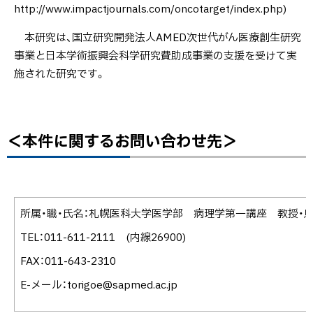
http://www.impactjournals.com/oncotarget/index.php)
本研究は、国立研究開発法人AMED次世代がん医療創生研究
事業と日本学術振興会科学研究費助成事業の支援を受けて実
施された研究です。
＜本件に関するお問い合わせ先＞
ト
ッ
プ
に
戻
所属・職・氏名：札幌医科大学医学部 病理学第一講座 教授・
る
TEL：011-611-2111 (内線26900)
FAX：011-643-2310
E-メール：torigoe@sapmed.ac.jp