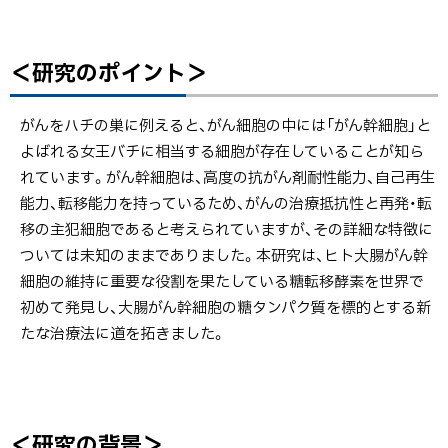
ポ
イ
＜研究のポイント＞
ト
ン
ッ
ト
プ
がんをハチの巣に例えると、がん細胞の中には「がん幹細胞」と
＞
に
よばれる女王バチに相当する細胞が存在していることが知ら
戻
れています。がん幹細胞は、高度の抗がん剤耐性能力、自己再生
＜
る
能力、転移能力を持っているため、がんの治療抵抗性と再発・転
研
移の主犯細胞であると考えられていますが、その詳細な特徴に
究
ついては未知のままでありました。本研究は、ヒト大腸がん幹
の
細胞の維持に重要な役割を果たしている糖転移酵素を世界で
背
初めて発見し、大腸がん幹細胞の糖タンパク質を標的とする新
景
たな治療法に道を拓きました。
＞
＜
今
＜研究の背景＞
後
ト