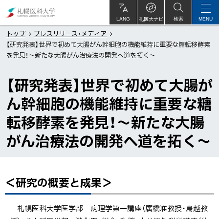
本
札
文
幌
札医大ナビ
サ
LANG
検索
MENU
イ
ト
へ
医
トップ
プレスリリース・メディア
内
【研究発表】世界で初めて大腸がん幹細胞の機能維持に重要な糖転移酵素
メ
科
を発見！〜新たな大腸がん治療法の開発へ道を拓く〜
ニ
大
ュ
学
【研究発表】世界で初めて大腸が
ー
ん幹細胞の機能維持に重要な糖
へ
転移酵素を発見！〜新たな大腸
がん治療法の開発へ道を拓く〜
＜研究の概要と成果＞
ペ
ー
ジ
札幌医科大学医学部 病理学第一講座（廣橋准教授・鳥越教
内