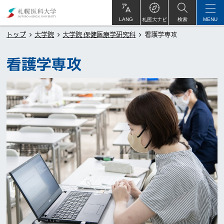
本
札
文
幌
札医大ナビ
サ
LANG
検索
MENU
イ
ト
へ
医
トップ
大学院
大学院 保健医療学研究科
看護学専攻
内
メ
科
看護学専攻
ニ
大
ュ
学
ー
へ