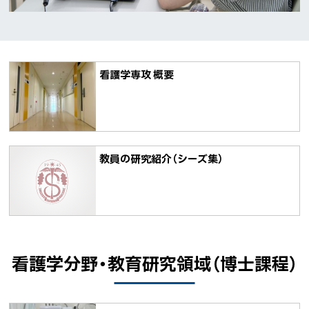
看護学専攻 概要
ペ
ー
ジ
内
目
教員の研究紹介（シーズ集）
次
看
護
学
分
看護学分野・教育研究領域（博士課程）
ト
野・
ッ
教
プ
育