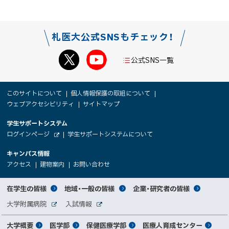
札医大公式SNSもチェック！
公式SNS一覧
本
サ
このサイトについて
個人情報保護の取組について
文
ウェブアクセシビリティ
サイトマップ
イ
へ
大
学生サポートシステム
メ
ト
（
ログインページ
学生サポートシステムについて
ニ
学
新
情
外
部
規
ュ
キャンパス情報
関
サ
ウ
報
ー
イ
（
（
（
ィ
アクセス
建物案内
お問い合わせ
ト
新
新
新
係
ン
へ
規
規
規
ド
サ
ウ
ウ
ウ
者
ウ
対
在学生の皆様
地域・一般の皆様
企業・研究者の皆様
ィ
ィ
ィ
で
イ
象
ン
ン
ン
開
向
関
大学附属病院
入試情報
ド
ド
ド
き
外
外
者
連
ウ
ウ
ウ
ま
ト
け
部
部
メ
で
で
で
大学概要
医学部
保健医療学部
医療人育成センター
す
サ
サ
別