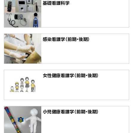
に
研
基礎看護科学
戻
究
る
領
域
（博
感染看護学（前期・後期）
士
課
程）
女性健康看護学（前期・後期）
小児健康看護学（前期・後期）