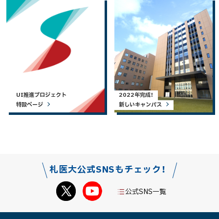
UI推進プロジェクト
2022年完成！
特設ページ
新しいキャンパス
札医大公式SNSもチェック！
公式SNS一覧
本