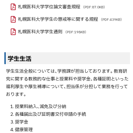
札幌医科大学学位論文審査規程
（PDF:87.0KB）
札幌医科大学学生の懲戒等に関する規程
（PDF:439KB）
札幌医科大学学生通則
（PDF:198KB）
学生生活
学生生活全般については、学務課が担当しております。教育研
究に関する教務的な仕事と授業料や奨学金、各種証明といった
福利厚生や厚生補導について、担当係が分担して業務を行って
おります。
授業料納入、減免及び分納
各種届出及び証明書交付申請の手続
奨学金
健康管理