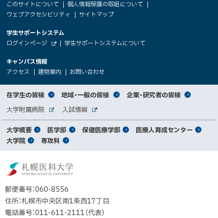
サ
このサイトについて
個人情報保護の取組について
文
ウェブアクセシビリティ
サイトマップ
イ
へ
大
学生サポートシステム
メ
ト
（
ログインページ
学生サポートシステムについて
ニ
学
新
情
外
部
規
ュ
キャンパス情報
関
サ
ウ
報
ー
イ
（
（
（
ィ
アクセス
建物案内
お問い合わせ
ト
新
新
新
係
ン
へ
規
規
規
ド
サ
ウ
ウ
ウ
者
ウ
対
在学生の皆様
地域・一般の皆様
企業・研究者の皆様
ィ
ィ
ィ
で
イ
象
ン
ン
ン
開
向
関
大学附属病院
入試情報
ド
ド
ド
き
外
外
者
連
ウ
ウ
ウ
ま
ト
け
部
部
メ
で
で
で
大学概要
医学部
保健医療学部
医療人育成センター
す
サ
サ
別
サ
開
開
開
）
イ
イ
マ
大学院
専攻科
イ
き
き
き
メ
ト
ト
イ
ま
ま
ま
ン
ッ
ニ
す
す
す
ト
北
）
）
）
メ
ュ
プ
海
ニ
ー
道
郵便番号：060-8556
ュ
公
住所：札幌市中央区南1条西17丁目
立
ー
電話番号：011-611-2111（代表）
大