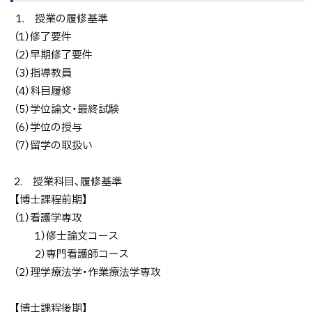
1. 授業の履修基準
（1）修了要件
（2）早期修了要件
（3）指導教員
（4）科目履修
（5）学位論文・最終試験
（6）学位の授与
（7）留学の取扱い
2. 授業科目、履修基準
【博士課程前期】
（1）看護学専攻
1）修士論文コース
2）専門看護師コース
（2）理学療法学・作業療法学専攻
【博士課程後期】