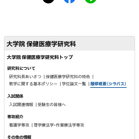
戻
シ
a
I
る
ェ
c
N
ア
e
E
b
で
o
送
大学院 保健医療学研究科
o
る
k
大学院 保健医療学研究科トップ
シ
ェ
研究科について
ア
研究科長あいさつ
保健医療学研究科の特色
教学に関する基本ポリシー
学位論文一覧
履修概要（シラバス）
入試関係
入試関連情報
受験生の皆様へ
専攻紹介
看護学専攻
理学療法学・作業療法学専攻
その他の情報