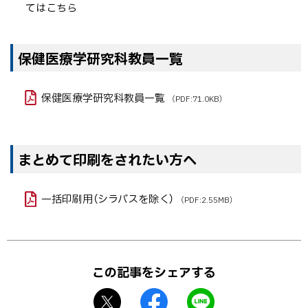
てはこちら
保健医療学研究科教員一覧
保健医療学研究科教員一覧
（PDF:71.0KB）
まとめて印刷をされたい方へ
一括印刷用（シラバスを除く）
（PDF:2.55MB）
ト
ッ
この記事をシェアする
プ
に
X
f
L