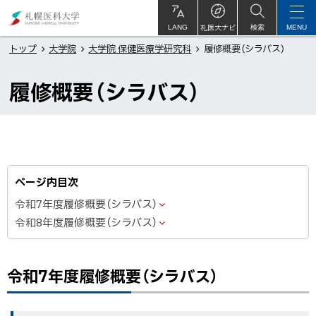
本
札
文
幌
札医大ナビ
サ
LANG
検索
MENU
イ
ト
へ
医
トップ
大学院
大学院 保健医療学研究科
履修概要（シラバス）
内
メ
科
履修概要（シラバス）
ニ
大
ュ
学
ー
へ
ページ内目次
令和7年度履修概要（シラバス）
令和8年度履修概要（シラバス）
令和7年度履修概要（シラバス）