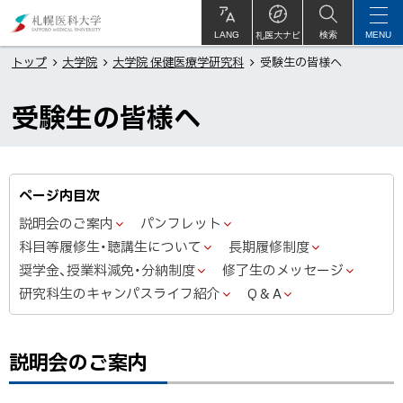
本
札
文
幌
札医大ナビ
サ
LANG
検索
MENU
イ
ト
へ
医
トップ
大学院
大学院 保健医療学研究科
受験生の皆様へ
内
メ
科
受験生の皆様へ
ニ
大
ュ
学
ー
へ
ページ内目次
説明会のご案内
パンフレット
科目等履修生・聴講生について
長期履修制度
奨学金、授業料減免・分納制度
修了生のメッセージ
研究科生のキャンパスライフ紹介
Q & A
説明会のご案内