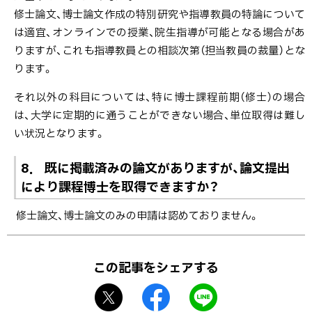
修士論文、博士論文作成の特別研究や指導教員の特論について
は適宜、オンラインでの授業、院生指導が可能となる場合があ
りますが、これも指導教員との相談次第（担当教員の裁量）とな
ります。
それ以外の科目については、特に博士課程前期（修士）の場合
は、大学に定期的に通うことができない場合、単位取得は難し
い状況となります。
8． 既に掲載済みの論文がありますが、論文提出
により課程博士を取得できますか？
修士論文、博士論文のみの申請は認めておりません。
ト
ッ
この記事をシェアする
プ
X
f
L
に
シ
a
I