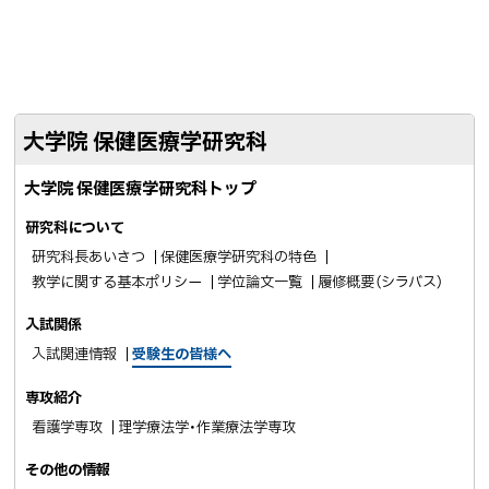
戻
ェ
c
N
る
ア
e
E
b
で
o
送
大学院 保健医療学研究科
o
る
k
大学院 保健医療学研究科トップ
シ
ェ
研究科について
ア
研究科長あいさつ
保健医療学研究科の特色
教学に関する基本ポリシー
学位論文一覧
履修概要（シラバス）
入試関係
入試関連情報
受験生の皆様へ
専攻紹介
看護学専攻
理学療法学・作業療法学専攻
その他の情報