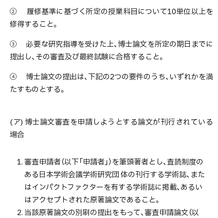
② 履修基準に基づく所定の授業科目について10単位以上を
修得すること。
③ 必要な研究指導を受けた上、博士論文を所定の期日までに
提出し、その審査及び最終試験に合格すること。
④ 博士論文の提出は、下記の2つの要件のうち、いずれかを満
たすものとする。
(ア) 博士論文審査を申請しようとする論文が刊行されている
場合
審査申請者（以下「申請者」）を筆頭著者とし、査読制度の
ある日本学術会議学術研究団 体の刊行する学術誌、また
はインパクトファクターを有する学術誌に掲載、あるい
はアクセプトされた原著論文であること。
当該原著論文の別刷の提出をもって、審査申請論文（以