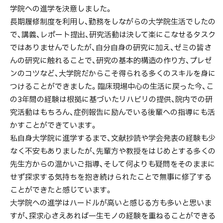
学院への進学を決意しました。
長期履修制度を利用し、勤務をしながらの大学院生活でしたの
で、講義、レポート提出、研究活動は決して楽にこなせるタスク
ではありませんでしたが、自分自身の研究に加え、ゼミの皆さ
んの研究に触れることで、研究の基本的構造の作り方、プレゼ
ンのコツなど、大学院だからこそ得られる多くのスキルを身に
つけることができました。臨床現場中心の生活に戻った今、こ
の3年間の経験は根拠に基づいたリハビリの提供、院内での研
究活動はもちろん、症例報告に励んでいる後輩への指導にも活
かすことができています。
私自身大学院に進学するまで、文献抄読や学会発表の経験も少
なく不安もありましたが、先輩方や教授をはじめとする多くの
先生方からの温かいご指導、そして何よりも疑問をそのままに
せず探求する気持ちを抱き続けられたことで無事に修了する
ことができたと感じています。
大学院への進学はハードルが高いと感じる方も多いと思いま
すが、探求心さえあれば一生モノの経験を重ねることができる