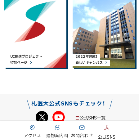
UI推進プロジェクト
2022年完成！
特設ページ
新しいキャンパス
札医大公式SNSもチェック！
公式SNS一覧
本
アクセス
建物案内図
お問合わせ
公式SNS
このサイトについて
個人情報保護の取組について