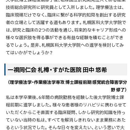
技術総合研究所に研究員として入所しました。理学療法士は、
臨床現場だけでなく、臨床に繋がる科学的知見を創出する研究
者の立場として活躍する道もあります。札幌医科大学大学院で
は、研究と臨床の2つの活動を通じ、将来的なキャリア形成への
様々な選択肢を得る事ができる有益な経験を積むことができ
るでしょう。是非、札幌医科大学大学院への進学を検討してみ
てはいかがでしょうか？
一視同仁会 札樽・すがた医院 田中 悠希
（理学療法学・作業療法学専攻 博士課程前期 感覚統合障害学分
野 修了）
私は本学卒業後、6年間の病院勤務を経験した後大学院博士課
程前期に進学しました。様々な患者様のリハビリに携わらせて
いただくからこそ直面する臨床疑問、しかし研究的知識を持っ
ていない当時の私は、すべてを解消しきれないまま業務にあた
るという状況でした。そんな日々を変えたい、という思いで大