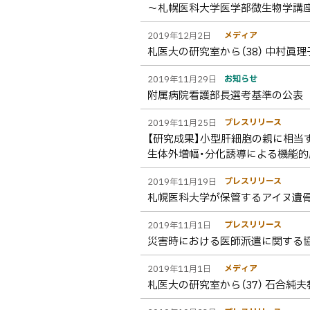
～札幌医科大学医学部微生物学講
ト
ッ
メディア
2019年12月2日
プ
札医大の研究室から（38） 中村眞
へ
お知らせ
2019年11月29日
戻
附属病院看護部長選考基準の公表
る
プレスリリース
2019年11月25日
【研究成果】小型肝細胞の親に相
生体外増幅・分化誘導による機能
プレスリリース
2019年11月19日
札幌医科大学が保管するアイヌ遺
プレスリリース
2019年11月1日
災害時における医師派遣に関する
メディア
2019年11月1日
札医大の研究室から（37） 石合純