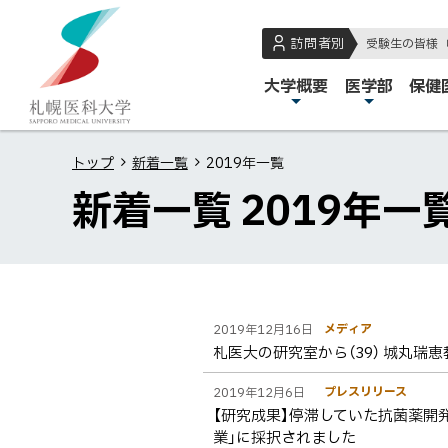
本
本
札
文
文
幌
訪問者別
受験生の皆様
へ
へ
医
メ
大学概要
医学部
保健
メ
戻
科
イ
ニ
る
大
ン
ュ
メ
学
トップ
新着一覧
2019年一覧
メ
ー
ニ
新着一覧 2019年一
ニ
へ
ュ
ュ
ー
ー
へ
戻
ペ
一
一
る
メディア
2019年12月16日
ー
覧
ペ
覧
札医大の研究室から（39） 城丸瑞
ジ
ー
内
プレスリリース
2019年12月6日
ジ
【研究成果】停滞していた抗菌薬開
目
の
業」に採択されました
次