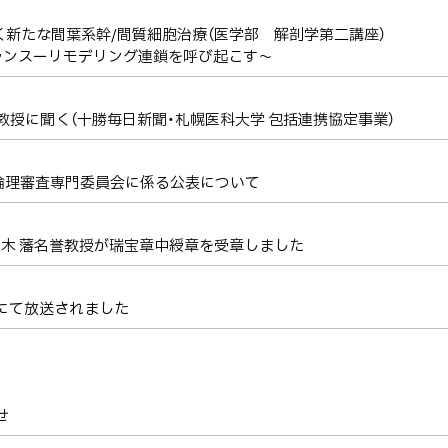
く新たな間葉系幹/間質細胞治療（医学部 解剖学第二講座）
ーリモデリング連鎖を呼び起こす～
毅教授に聞く（十勝毎日新聞・札幌医科大学 包括連携協定事業）
倫理審査専門委員会に係る公表について
青木 藩名誉教授が瑞宝章中綬章を受章しました
にて放送されました
せ