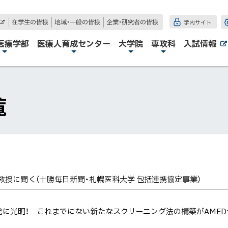
在学生の皆様
地域・一般の皆様
企業・研究者の皆様
学内サイト
外
部
サ
医療学部
医療人育成センター
大学院
専攻科
入試情報
イ
ト
覧
恵教授に聞く（十勝毎日新聞・札幌医科大学 包括連携協定事業）
発に光明！ これまでにない新たなスクリーニング法の構築がAME