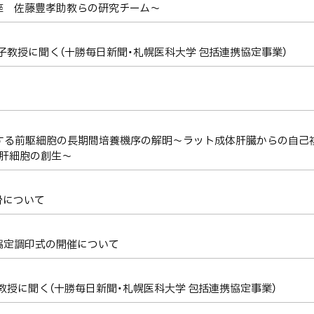
座 佐藤豊孝助教らの研究チーム～
理子教授に聞く（十勝毎日新聞・札幌医科大学 包括連携協定事業）
当する前駆細胞の長期間培養機序の解明～ラット成体肝臓からの自己
的肝細胞の創生～
骨について
協定調印式の開催について
夫教授に聞く（十勝毎日新聞・札幌医科大学 包括連携協定事業）