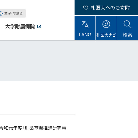
札医大へのご寄附
文字・背景色
大学附属病院
外
外
札医大ナビ
サ
LANG
検索
部
部
サ
サ
イ
イ
イ
ト
ト
ト
内
D令和元年度「創薬基盤推進研究事