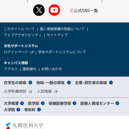
公式SNS一覧
本
サ
このサイトについて
個人情報保護の取組について
文
ウェブアクセシビリティ
サイトマップ
イ
へ
大
学生サポートシステム
メ
ト
（
ログインページ
学生サポートシステムについて
ニ
学
新
情
外
部
規
ュ
キャンパス情報
関
サ
ウ
報
ー
イ
（
（
（
ィ
アクセス
建物案内
お問い合わせ
ト
新
新
新
係
ン
へ
規
規
規
ド
サ
ウ
ウ
ウ
者
ウ
対
在学生の皆様
地域・一般の皆様
企業・研究者の皆様
ィ
ィ
ィ
で
イ
象
ン
ン
ン
開
向
関
大学附属病院
入試情報
ド
ド
ド
き
外
外
者
連
ウ
ウ
ウ
ま
ト
け
部
部
メ
で
で
で
大学概要
医学部
保健医療学部
医療人育成センター
す
サ
サ
別
サ
開
開
開
）
イ
イ
マ
大学院
専攻科
イ
き
き
き
メ
ト
ト
イ
ま
ま
ま
ン
ッ
ニ
す
す
す
ト
北
）
）
）
メ
ュ