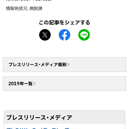
ッ
情報発信元
病院課
プ
に
この記事をシェアする
戻
X
f
L
る
シ
a
I
ェ
c
N
ア
e
E
b
で
プレスリリース・メディア最新
o
送
o
る
2019年一覧
k
シ
ェ
ア
プレスリリース・メディア