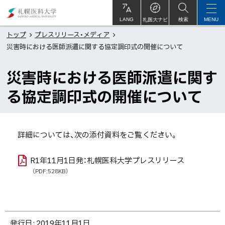
本
札
文
幌
札医大ナビ
サ
LANG
検索
MENU
イ
ト
へ
医
トップ
プレスリリース・メディア
内
災害時における医師派遣に関する協定調印式の開催について
メ
科
ニ
大
災害時における医師派遣に関す
ュ
学
ー
る協定調印式の開催について
へ
詳細については、次の添付資料をご覧ください。
R1年11月1日発：札幌医科大学プレスリリース
（PDF:528KB）
ト
発行日:
2019年11月1日