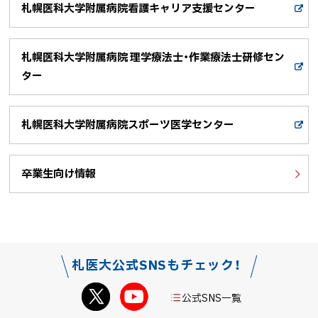
札幌医科大学附属病院看護キャリア支援センター
イ
外
ト
部
サ
札幌医科大学附属病院 理学療法士・作業療法士研修セン
イ
ト
ター
外
部
サ
イ
札幌医科大学附属病院スポーツ医学センター
ト
外
部
サ
卒業生向け情報
イ
ト
ト
ッ
プ
札医大公式SNSもチェック！
に
戻
公式SNS一覧
る