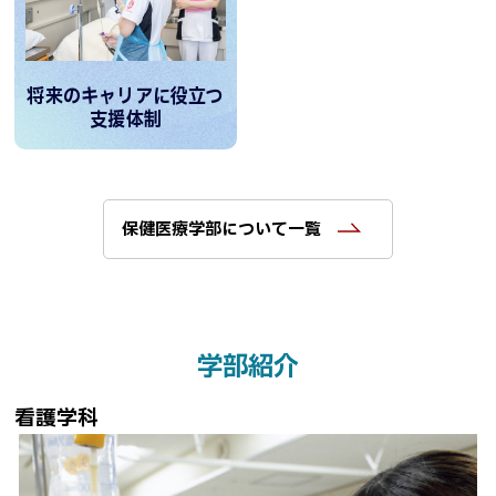
さ
ん
の
声
将来のキャリアに役立つ
支援体制
な
ど
を
ご
保健医療学部について一覧
紹
介
ト
学部紹介
ッ
プ
看護学科
に
戻