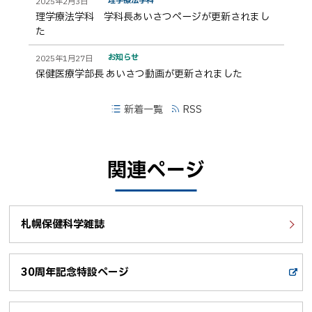
2025年2月3日
理学療法学科 学科長あいさつページが更新されまし
た
お知らせ
2025年1月27日
保健医療学部長 あいさつ動画が更新されました
新着一覧
RSS
ト
ッ
関連ページ
プ
に
戻
る
札幌保健科学雑誌
30周年記念特設ページ
外
部
サ