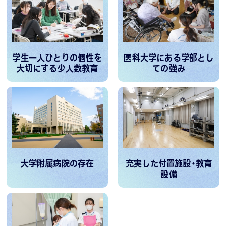
学
部
教
育
学生一人ひとりの個性を
医科大学にある学部とし
環
大切にする少人数教育
ての強み
境
、
後
期
の
様
子
大学附属病院の存在
充実した付置施設・教育
、
設備
学
生
の
皆