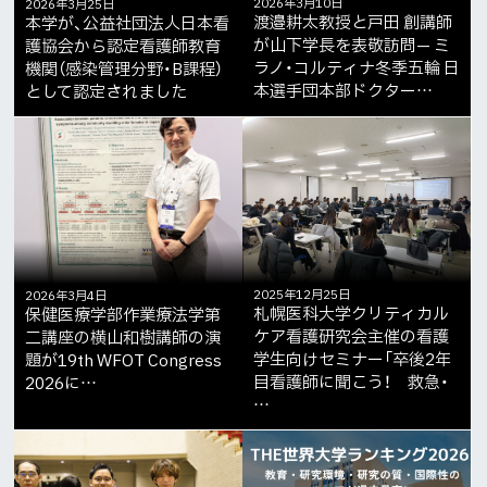
2026年3月10日
2026年3月25日
渡邉耕太教授と戸田 創講師
本学が、公益社団法人日本看
が山下学長を表敬訪問— ミ
護協会から認定看護師教育
ラノ・コルティナ冬季五輪 日
機関（感染管理分野・B課程）
本選手団本部ドクター…
として認定されました
2025年12月25日
2026年3月4日
札幌医科大学クリティカル
保健医療学部作業療法学第
ケア看護研究会主催の看護
二講座の横山和樹講師の演
学生向けセミナー「卒後2年
題が19th WFOT Congress
目看護師に聞こう！ 救急・
2026に…
…