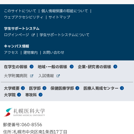
本
サ
このサイトについて
個人情報保護の取組について
文
ウェブアクセシビリティ
サイトマップ
イ
へ
大
学生サポートシステム
メ
ト
（
ログインページ
学生サポートシステムについて
ニ
学
新
情
外
部
規
ュ
キャンパス情報
関
サ
ウ
報
ー
イ
（
（
（
ィ
アクセス
建物案内
お問い合わせ
ト
新
新
新
係
ン
へ
規
規
規
ド
サ
ウ
ウ
ウ
者
ウ
対
在学生の皆様
地域・一般の皆様
企業・研究者の皆様
ィ
ィ
ィ
で
イ
象
ン
ン
ン
開
向
関
大学附属病院
入試情報
ド
ド
ド
き
外
外
者
連
ウ
ウ
ウ
ま
ト
け
部
部
メ
で
で
で
大学概要
医学部
保健医療学部
医療人育成センター
す
サ
サ
別
サ
開
開
開
）
イ
イ
マ
大学院
専攻科
イ
き
き
き
メ
ト
ト
イ
ま
ま
ま
ン
ッ
ニ
す
す
す
ト
北
）
）
）
メ
ュ
プ
海
ニ
ー
道
郵便番号：060-8556
ュ
公
住所：札幌市中央区南1条西17丁目
立