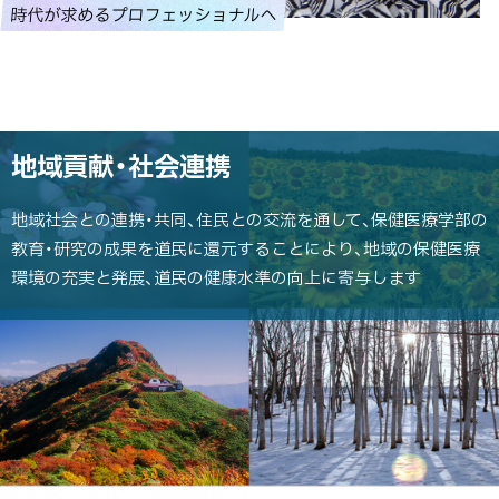
時代が求めるプロフェッショナルへ
ト
ッ
プ
に
地域貢献・社会連携
戻
る
地域社会との連携・共同、住民との交流を通して、保健医療学部の
教育・研究の成果を道民に還元することにより、地域の保健医療
環境の充実と発展、道民の健康水準の向上に寄与します