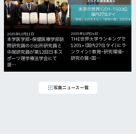
2025年10月16日
2025年12月11日
THE世界大学ランキングで
本学医学部・保健医療学部訪
1201+（国内27位タイ）にラ
問研究員の小出所研究員と
ンクイン！ 教育・研究環境・
中尾研究員が第12回日本ス
研究の質・国…
ポーツ理学療法学会にて
奨…
写真ニュース一覧
ト
ッ