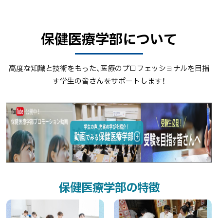
プ
ト
に
ッ
戻
保健医療学部について
プ
る
に
戻
高度な知識と技術をもった、医療のプロフェッショナルを目指
る
す学生の皆さんをサポートします！
動
画
で
み
る
保
保健医療学部の特徴
健
医
療