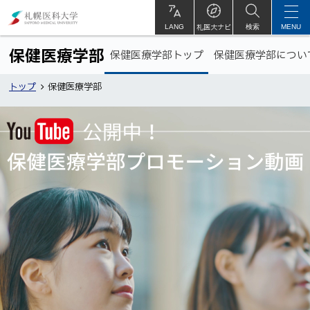
本
札
文
幌
札医大ナビ
サ
LANG
検索
MENU
イ
ト
へ
医
保健医療学部
保健医療学部トップ
保健医療学部につい
内
メ
科
ト
ニ
大
トップ
保健医療学部
ッ
ュ
学
イ
プ
ー
に
メ
へ
戻
ー
る
ジ
写
真
集