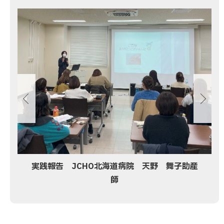
画
像
ス
ラ
イ
ド
集
実践報告 JCHO北海道病院 天野 舞子助産
師