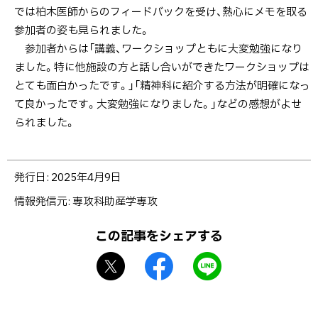
では柏木医師からのフィードバックを受け、熱心にメモを取る
参加者の姿も見られました。
参加者からは「講義、ワークショップともに大変勉強になり
ました。特に他施設の方と話し合いができたワークショップは
とても面白かったです。」「精神科に紹介する方法が明確になっ
て良かったです。大変勉強になりました。」などの感想がよせ
られました。
ト
発行日:
2025年4月9日
ッ
情報発信元
専攻科助産学専攻
プ
に
この記事をシェアする
戻
X
f
L
る
シ
a
I
ェ
c
N
ア
e
E