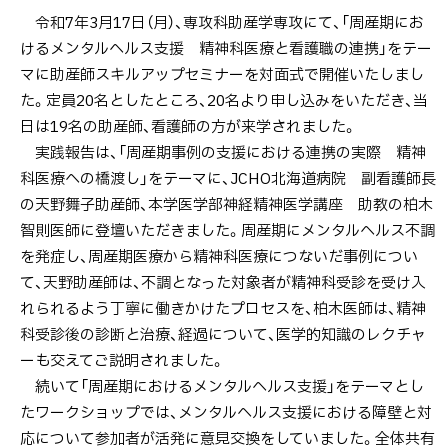
令和7年3月17日（月）、専攻科助産学専攻にて、「周産期にお
けるメンタルヘルス支援 精神科医療と看護職の連携」をテー
マに助産師スキルアップセミナーを対面式で開催いたしまし
た。定員20名としたところ、20名より申し込みをいただき、当
日は19名の助産師、看護師の方が来学されました。
実践報告は、「周産期事例の支援における連携の実際 精神
科医療への橋渡し」をテーマに、JCHO北海道病院 副看護師長
の天野舞子助産師、本学医学部神経精神医学講座 助教の柏木
智則医師に登壇いただきました。周産期にメンタルヘルス不調
を発症し、周産期医療から精神科医療につないだ事例につい
て、天野助産師は、不調となった対象者が精神科受診を受け入
れられるよう丁寧に働きかけたプロセスを、柏木医師は、精神
科受診後の診断と治療、経過について、医学的知識のレクチャ
ーも交えてご説明されました。
続いて「周産期におけるメンタルヘルス支援」をテーマとし
たワークショップでは、メンタルヘルス支援における障壁と対
応について参加者が活発に意見交換をしていました。全体共有