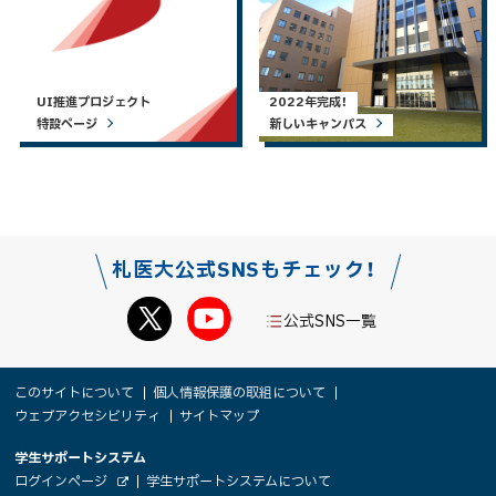
UI推進プロジェクト
2022年完成！
特設ページ
新しいキャンパス
札医大公式SNSもチェック！
公式SNS一覧
本
サ
このサイトについて
個人情報保護の取組について
文
ウェブアクセシビリティ
サイトマップ
イ
へ
大
学生サポートシステム
メ
ト
（
ログインページ
学生サポートシステムについて
ニ
新
外