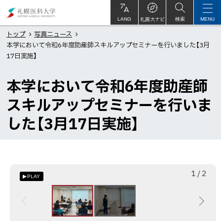
本
札
文
幌
札医大ナビ
サ
LANG
検索
MENU
イ
ト
へ
医
トップ
写真ニュース
内
本学において令和6年度助産師スキルアップセミナーを行いました【3月
メ
科
17日実施】
ニ
大
ュ
学
本学において令和6年度助産師
ー
スキルアップセミナーを行いま
へ
した【3月17日実施】
枚
総
1
/
2
PLAY
目
数