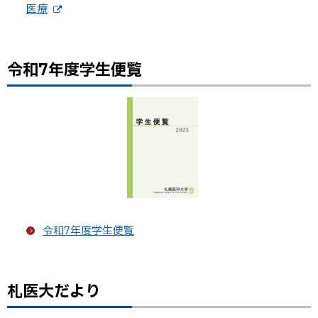
医療
外
部
サ
イ
令和7年度学生便覧
ト
ト
ッ
プ
に
戻
る
令和7年度学生便覧
札医大だより
ト
ッ