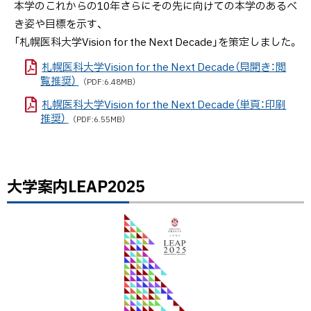
本学のこれからの10年さらにその先に向けての本学のあるべ
き姿や目標を示す、
「札幌医科大学Vision for the Next Decade」を策定しました。
札幌医科大学Vision for the Next Decade（見開き：閲
覧推奨）
（PDF:6.48MB）
札幌医科大学Vision for the Next Decade（単頁：印刷
推奨）
（PDF:6.55MB）
大学案内LEAP2025
ト
ッ
プ
に
戻
る