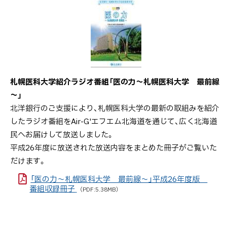
戻
る
札幌医科大学紹介ラジオ番組「医の力～札幌医科大学 最前線
～」
北洋銀行のご支援により、札幌医科大学の最新の取組みを紹介
したラジオ番組をAir-G'エフエム北海道を通じて、広く北海道
民へお届けして放送しました。
平成26年度に放送された放送内容をまとめた冊子がご覧いた
だけます。
「医の力～札幌医科大学 最前線～」平成26年度版
番組収録冊子
（PDF:5.38MB）