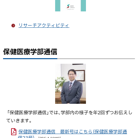
リサーチアクティビティ
保健医療学部通信
ト
ッ
プ
に
戻
る
「保健医療学部通信」では、学部内の様子を年2回ずつお伝えし
ていきます。
保健医療学部通信 最新号はこちら（保健医療学部通
信23号）