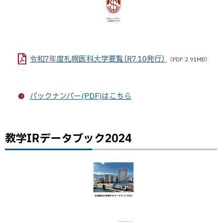
る
令和7年度札幌医科大学要覧（R7.10発行）
（PDF:2.91MB）
バックナンバー(PDF)はこちら
教学IRデータブック2024
ト
ッ
プ
に
戻
る