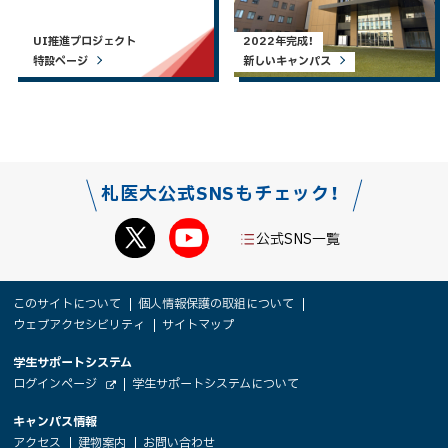
UI推進プロジェクト
2022年完成！
特設ページ
新しいキャンパス
札医大公式SNSもチェック！
公式SNS一覧
本
サ
このサイトについて
個人情報保護の取組について
文
ウェブアクセシビリティ
サイトマップ
イ
へ
大
学生サポートシステム
メ
ト
（
ログインページ
学生サポートシステムについて
ニ
学
新
情
外
部
規
ュ
キャンパス情報
関
サ
ウ
報
ー
イ
（
（
（
ィ
アクセス
建物案内
お問い合わせ