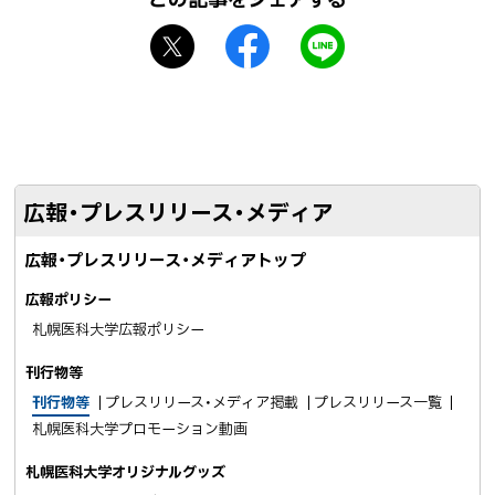
に
X
f
L
戻
シ
a
I
る
ェ
c
N
ア
e
E
b
で
o
送
広報・プレスリリース・メディア
o
る
k
広報・プレスリリース・メディアトップ
シ
ェ
広報ポリシー
ア
札幌医科大学広報ポリシー
刊行物等
刊行物等
プレスリリース・メディア掲載
プレスリリース一覧
札幌医科大学プロモーション動画
札幌医科大学オリジナルグッズ