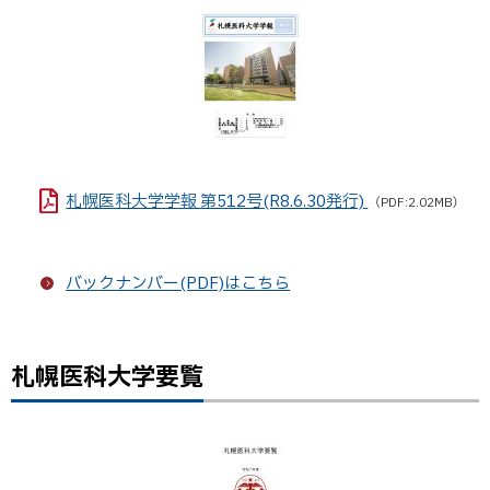
プ
に
戻
る
札幌医科大学学報 第512号(R8.6.30発行)
（PDF:2.02MB）
バックナンバー(PDF)はこちら
札幌医科大学要覧
ト
ッ
プ
に
戻