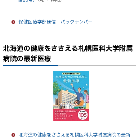
（PDF:4.99MB）
保健医療学部通信 バックナンバー
北海道の健康をささえる札幌医科大学附属
ト
ッ
病院の最新医療
プ
に
戻
る
北海道の健康をささえる札幌医科大学附属病院の最新