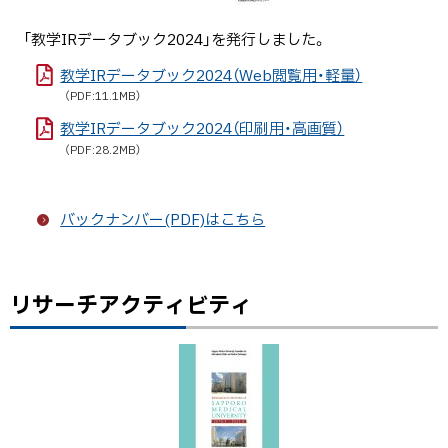
「教学IRデータブック2024」を発行しました。
教学IRデータブック2024（Web閲覧用・軽量）
（PDF:11.1MB）
教学IRデータブック2024（印刷用・高画質）
（PDF:28.2MB）
バックナンバー(PDF)はこちら
リサーチアクティビティ
ト
ッ
プ
に
戻
る