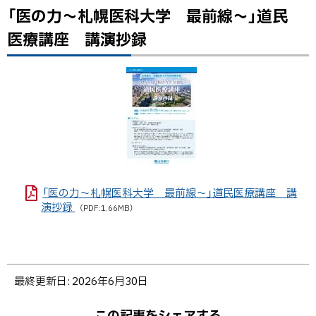
「医の力～札幌医科大学 最前線～」道民
ト
ッ
医療講座 講演抄録
プ
に
戻
る
「医の力～札幌医科大学 最前線～」道民医療講座 講
演抄録
（PDF:1.66MB）
ト
最終更新日:
2026年6月30日
ッ
プ
この記事をシェアする