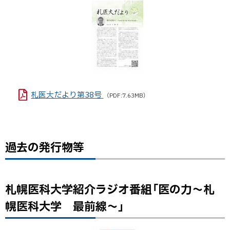
プ
に
戻
る
札医大だより第38号
（PDF:7.63MB）
過去の発行物等
ト
ト
ッ
ッ
プ
プ
に
に
札幌医科大学紹介ラジオ番組「医の力～札
ト
戻
戻
ッ
幌医科大学 最前線～」
る
る
プ
に