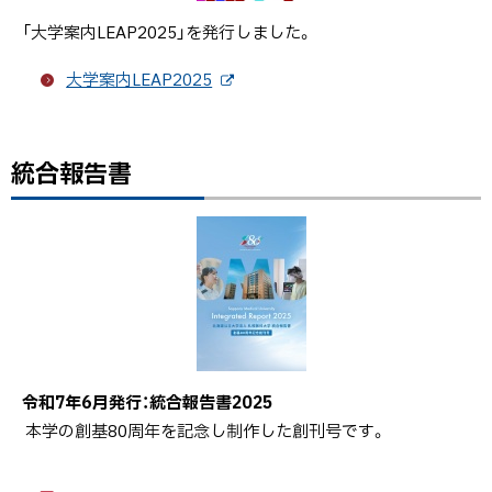
「大学案内LEAP2025」を発行しました。
大学案内LEAP2025
外
部
サ
イ
統合報告書
ト
ト
ッ
プ
に
戻
る
令和7年6月発行：統合報告書2025
本学の創基80周年を記念し制作した創刊号です。