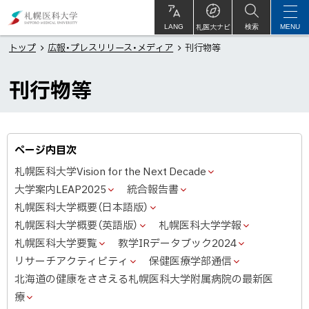
本
札
文
幌
札医大ナビ
サ
LANG
検索
MENU
イ
ト
へ
医
トップ
広報・プレスリリース・メディア
刊行物等
内
メ
科
刊行物等
ニ
大
ュ
学
ー
へ
ページ内目次
札幌医科大学Vision for the Next Decade
大学案内LEAP2025
統合報告書
札幌医科大学概要（日本語版）
札幌医科大学概要（英語版）
札幌医科大学学報
札幌医科大学要覧
教学IRデータブック2024
リサーチアクティビティ
保健医療学部通信
北海道の健康をささえる札幌医科大学附属病院の最新医
療