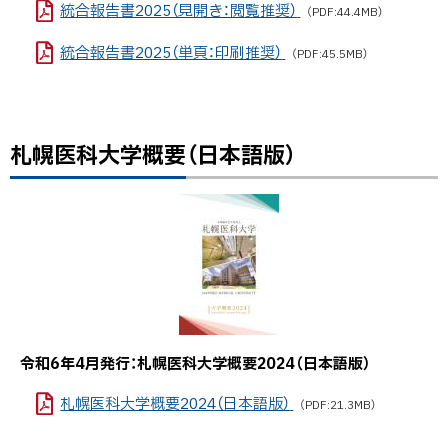
統合報告書2025（見開き：閲覧推奨）
（PDF:44.4MB）
統合報告書2025（単頁：印刷推奨）
（PDF:45.5MB）
札幌医科大学概要（日本語版）
ト
ッ
プ
に
戻
る
令和6年4月発行：札幌医科大学概要2024（日本語版）
札幌医科大学概要2024（日本語版）
（PDF:21.3MB）