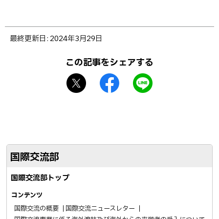
サ
ー
チ
ト
最終更新日:
2024年3月29日
ア
ッ
ク
プ
この記事をシェアする
テ
に
X
f
L
ィ
戻
シ
a
I
ビ
る
ェ
c
N
テ
ア
e
E
ィ
b
で
o
送
国際交流部
o
る
k
国際交流部トップ
シ
ェ
コンテンツ
ア
国際交流の概要
国際交流ニュースレター