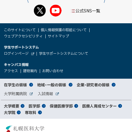
公式SNS一覧
本
サ
このサイトについて
個人情報保護の取組について
文
ウェブアクセシビリティ
サイトマップ
イ
へ
大
学生サポートシステム
メ
ト
（
ログインページ
学生サポートシステムについて
ニ
学
新
情
外
部
規
ュ
キャンパス情報
関
サ
ウ
報
ー
イ
（
（
（
ィ
アクセス
建物案内
お問い合わせ
ト
新
新
新
係
ン
へ
規
規
規
ド
サ
ウ
ウ
ウ
者
ウ
対
在学生の皆様
地域・一般の皆様
企業・研究者の皆様
ィ
ィ
ィ
で
イ
象
ン
ン
ン
開
向
関
大学附属病院
入試情報
ド
ド
ド
き
外
外
者
連
ウ
ウ
ウ
ま
ト
け
部
部
メ
で
で
で
大学概要
医学部
保健医療学部
医療人育成センター
す
サ
サ
別
サ
開
開
開
）
イ
イ
マ
大学院
専攻科
イ
き
き
き
メ
ト
ト
イ
ま
ま
ま
ン
ッ
ニ
す
す
す
ト
北
）
）
）
メ
ュ