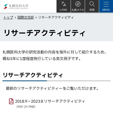
本
札
文
幌
札医大ナビ
サ
LANG
検索
MENU
イ
ト
へ
医
トップ
国際交流部
リサーチアクティビティ
内
メ
科
リサーチアクティビティ
ニ
大
ュ
学
ー
札幌医科大学の研究活動の内容を海外に対して紹介するため、
へ
概ね5年に1度程度発行している英文冊子です。
ペ
リサーチアクティビティ
ー
ジ
内
最新のリサーチアクティビティーをご覧いただけます。
目
2018.9～2023.8 リサーチアクティビティ
次
（PDF:29.7MB）
リ