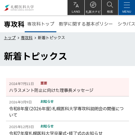
本
札
文
幌
札医大ナビ
サ
LANG
検索
MENU
イ
ト
へ
医
専攻科
専攻科トップ
教学に関する基本ポリシー
内
シラバス
メ
科
ト
ニ
大
トップ
専攻科
新着トピックス
ッ
ュ
学
プ
新着トピックス
ー
に
へ
戻
る
ペ
新
重要
2024年7月11日
ー
ハラスメント防止に向けた理事⾧メッセージ
着
ジ
内
お知らせ
一
2026年3月9日
令和8年度（2026年度）札幌医科大学専攻科説明会の開催につ
目
覧
いて
次
お知らせ
新
2025年12月3日
令和7年度札幌医科大学卒業式・修了式のお知らせ