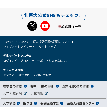
札医大公式SNSもチェック！
公式SNS一覧
本
サ
このサイトについて
個人情報保護の取組について
文
ウェブアクセシビリティ
サイトマップ
イ
へ
大
学生サポートシステム
メ
ト
（
ログインページ
学生サポートシステムについて
ニ
学
新
情
外
部
規
ュ
キャンパス情報
関
サ
ウ
報
ー
イ
（
（
（
ィ
アクセス
建物案内
お問い合わせ
ト
新
新
新
係
ン
へ
規
規
規
ド
サ
ウ
ウ
ウ
者
ウ
対
在学生の皆様
地域・一般の皆様
企業・研究者の皆様
ィ
ィ
ィ
で
イ
象
ン
ン
ン
開
向
関
大学附属病院
入試情報
ド
ド
ド
き
外
外
者
連
ウ
ウ
ウ
ま
ト
け
部
部
メ
で
で
で
大学概要
医学部
保健医療学部
医療人育成センター
す
サ
サ
別
サ
開
開
開
）