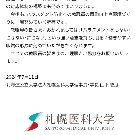
ラ
の対応体制の構築にも努めてまいりました。
ス
今後も、ハラスメント防止への教職員の意識向上や環境づく
メ
りに一層努めていく所存です。
ン
教職員の皆さまにおかれましては、「ハラスメントをしない・
ト
させない・許さない」という強い意志を持ち、明るく働きやすい
を
職場の形成に努めていただきたく存じます。
し
すべての教職員の皆さまのご理解とご協力をお願いいたし
な
ます。
い・
さ
2024年7月11日
せ
北海道公立大学法人札幌医科大学理事⾧・学⾧ 山下 敏彦
な
い・
許
さ
な
い」