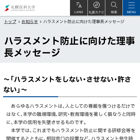
本
札
文
幌
札医大ナビ
サ
LANG
検索
MENU
イ
ト
へ
医
トップ
お知らせ
ハラスメント防止に向けた理事⾧メッセージ
内
メ
科
ハラスメント防止に向けた理事
ニ
大
ュ
学
⾧メッセージ
ー
へ
～「ハラスメントをしない・させない・許さ
ペ
ー
ない」～
ジ
内
あらゆるハラスメントは、人としての尊厳を傷つけるだけで
目
はなく、本学の職場環境、研究・教育環境を著しく損なうと同時
次
に、本学の信用を失墜させるものです。
～
本学では、これまでもハラスメント防止に関する研修会等を
「ハ
開催するとともに、相談窓口の設置など、ハラスメント発生時