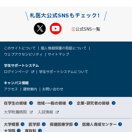
札医大公式SNSもチェック！
公式SNS一覧
本
サ
このサイトについて
個人情報保護の取組について
文
ウェブアクセシビリティ
サイトマップ
イ
へ
大
学生サポートシステム
メ
ト
（
ログインページ
学生サポートシステムについて
ニ
学
新
情
外
部
規
ュ
キャンパス情報
関
サ
ウ
報
ー
イ
（
（
（
ィ
アクセス
建物案内
お問い合わせ
ト
新
新
新
係
ン
へ
規
規
規
ド
サ
ウ
ウ
ウ
者
ウ
対
在学生の皆様
地域・一般の皆様
企業・研究者の皆様
ィ
ィ
ィ
で
イ
象
ン
ン
ン
開
向
関
大学附属病院
入試情報
ド
ド
ド
き
外
外
者
連
ウ
ウ
ウ
ま
ト
け
部
部
メ
で
で
で
大学概要
医学部
保健医療学部
医療人育成センター
す
サ
サ
別
サ
開
開
開
）
イ
イ
マ
大学院
専攻科
き
き
き