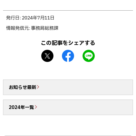
～
ト
発行日:
2024年7月11日
ッ
情報発信元
事務局総務課
プ
に
この記事をシェアする
戻
X
f
L
る
シ
a
I
ェ
c
N
ア
e
E
b
で
お知らせ最新
o
送
o
る
2024年一覧
k
シ
ェ
ア