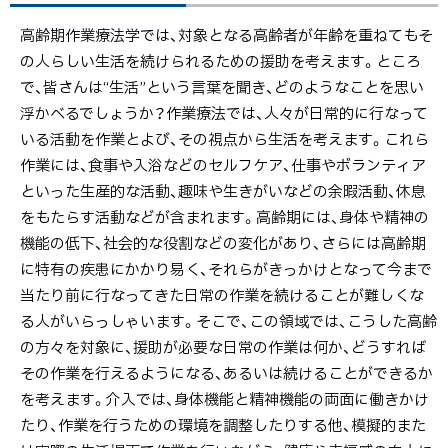
高齢期作業療法学では、対象となる高齢者が年齢を重ねてもそ
の人らしい生活を続けられるための援助を考えます。ところ
で、皆さんは“生活”という言葉を聞き、どのようなことを思い
浮かべるでしょうか？作業療法では、人々が日常的に行なって
いる活動を作業とよび、その視点から生活を考えます。これら
作業には、食事や入浴などのセルフケア、仕事やボランティア
といった生産的な活動、趣味や生きがいなどの余暇活動、休息
をもたらす活動などが含まれます。高齢期には、身体や精神の
機能の低下、社会的な役割などの変化があり、さらには高齢期
に特有の疾患にかかり易く、それらがきっかけとなって今まで
当たり前に行なってきた日常の作業を続けることが難しくな
る人がいらっしゃいます。そこで、この領域では、こうした高齢
の方々を対象に、援助が必要な日常の作業は何か、どうすれば
その作業を行えるようになる、あるいは続けることができるか
を考えます。介入では、身体機能と精神機能の両面に働きかけ
たり、作業を行うための環境を調整したりする他、模擬的また