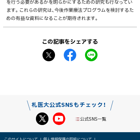
を行う必要があるかを明らかにするための研究も行なってい
ます。これらの研究は、今後作業療法プログラムを検討するた
めの有益な資料になることが期待されます。
ト
ッ
この記事をシェアする
プ
X
f
L
に
シ
a
I
戻
ェ
c
N
る
ア
e
E
b
で
o
送
o
る
札医大公式SNSもチェック！
k
シ
公式SNS一覧
ェ
ア
本
このサイトについて
個人情報保護の取組について