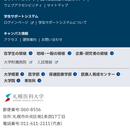
サ
文
ウェブアクセシビリティ
サイトマップ
イ
へ
大
学生サポートシステム
メ
ト
（
ログインページ
学生サポートシステムについて
ニ
学
新
情
外
部
規
ュ
キャンパス情報
関
サ
ウ
報
ー
イ
（
（
（
ィ
アクセス
建物案内
お問い合わせ
ト
新
新
新
係
ン
へ
規
規
規
ド
サ
ウ
ウ
ウ
者
ウ
対
在学生の皆様
地域・一般の皆様
企業・研究者の皆様
ィ
ィ
ィ
で
イ
象
ン
ン
ン
開
向
関
大学附属病院
入試情報
ド
ド
ド
き
外
外
者
連
ウ
ウ
ウ
ま
ト
け
部
部
メ
で
で
で
大学概要
医学部
保健医療学部
医療人育成センター
す
サ
サ
別
サ
開
開
開
）
イ
イ
マ
大学院
専攻科
イ
き
き
き
メ
ト
ト
イ
ま
ま
ま
ン
ッ
ニ
す
す
す
ト
北
）
）
）
メ
ュ
プ
海
ニ
ー
道
郵便番号：060-8556
ュ
公
住所：札幌市中央区南1条西17丁目
立
ー
電話番号：011-611-2111（代表）
大
学