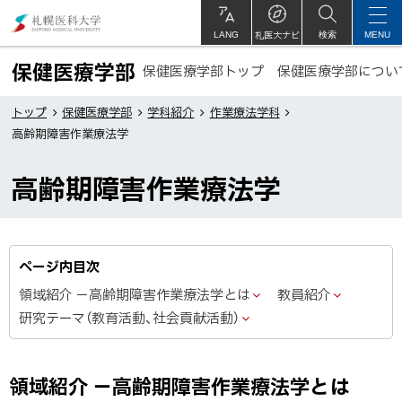
本
札
文
幌
札医大ナビ
サ
LANG
検索
MENU
イ
ト
へ
医
保健医療学部
保健医療学部トップ
保健医療学部につい
内
メ
科
ト
ニ
大
トップ
保健医療学部
学科紹介
作業療法学科
ッ
高齢期障害作業療法学
ュ
学
プ
ー
に
高齢期障害作業療法学
へ
戻
る
ページ内目次
領域紹介 －高齢期障害作業療法学とは
教員紹介
研究テーマ（教育活動、社会貢献活動）
領域紹介 －高齢期障害作業療法学とは